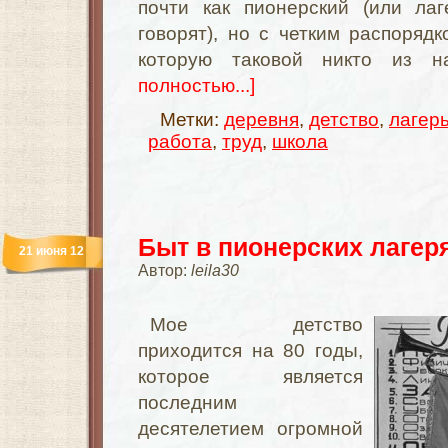
почти как пионерский (или лаг
говорят), но с четким распорядк
которую таковой никто из
полностью...]
Метки:
деревня
,
детство
,
лагер
работа
,
труд
,
школа
Быт в пионерских лагер
21 июня 12
Автор:
leila30
Мое детство
приходится на 80 годы,
которое является
последним
десятелетием огромной