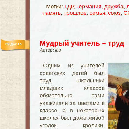
Метки:
ГДР
,
Германия
,
дружба
,
память
,
прошлое
,
семья
,
союз
,
С
Мудрый учитель – труд
09 Дек 14
Автор:
lilu
Одним из учителей
советских детей был
труд. Школьники
младших классов
обязательно сами
ухаживали за цветами в
классе, а в некоторых
школах был даже живой
уголок – кролики,