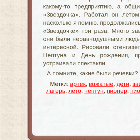
какому-то предприятию, а общи
«Звездочка». Работал он летом
насколько я помню, продолжались
«Звездочке» три раза. Много за
они были неравнодушными людьм
интересной. Рисовали стенгазе
Нептуна и День рождения, пр
устраивали спектакли.
А помните, какие были речевки?
Метки:
артек
,
вожатые
,
дети
,
зв
лагерь
,
лето
,
нептун
,
пионер
,
пи