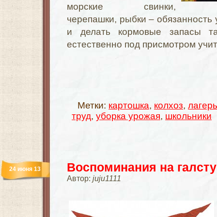
морские свинки,
черепашки, рыбки – обязанность
и делать кормовые запасы т
естественно под присмотром учи
Метки:
картошка
,
колхоз
,
лагер
труд
,
уборка урожая
,
школьники
Воспоминания на галсту
24 июня 13
Автор:
juju1111