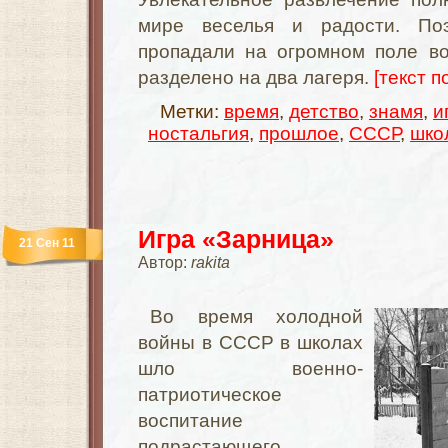
мире веселья и радости. По
пропадали на огромном поле во
разделено на два лагеря.
[текст п
Метки:
время
,
детство
,
знамя
,
и
ностальгия
,
прошлое
,
СССР
,
шко
Игра «Зарница»
21 Сен 11
Автор:
rakita
Во время холодной
войны в СССР в школах
шло военно-
патриотическое
воспитание
подрастающего