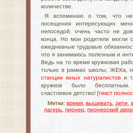
количестве.
Я вспоминаю о том, что не
посещения интересующих мен
непоседой, очень часто не до
конца. Но мои родители могли 
ежедневные трудовые обязанност
что я занимаюсь полезным и инт
Ведь на то время кружковая раб
только в рамках школы, ЖЕКа, н
станции юных натуралистов
и т
кружков было бесплатным. 
счастливое детство!
[текст полнос
Метки:
время
,
вышивать
,
дети
,
лагерь
,
пионер
,
пионерский дво