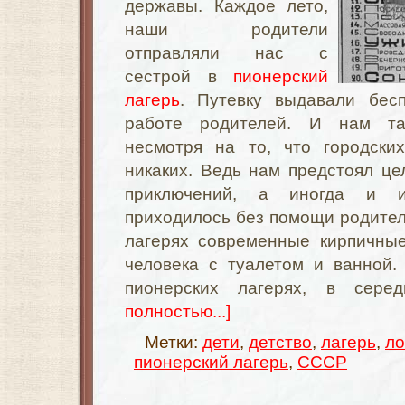
державы. Каждое лето,
наши родители
отправляли нас с
сестрой в
пионерский
лагерь
. Путевку выдавали бес
работе родителей. И нам та
несмотря на то, что городски
никаких. Ведь нам предстоял ц
приключений, а иногда и и
приходилось без помощи родителе
лагерях современные кирпичные
человека с туалетом и ванной.
пионерских лагерях, в сер
полностью...]
Метки:
дети
,
детство
,
лагерь
,
ло
пионерский лагерь
,
СССР