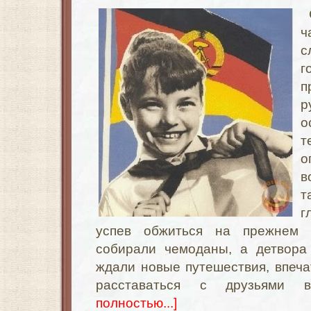
ч
с
г
п
р
о
т
о
в
т
г
успев обжиться на прежнем 
собирали чемоданы, а детвора
ждали новые путешествия, впечат
расставаться с друзьями 
полностью...]