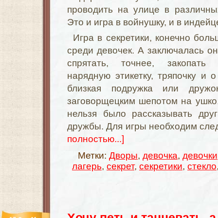
проводить на улице в различны
Это и игра в войнушку, и в индейц
Игра в секретики, конечно бол
среди девочек. А заключалась он
спрятать, точнее, закопать к
нарядную этикетку, тряпочку и о
близкая подружка или дружо
заговорщецким шепотом на ушко,
нельзя было рассказывать дру
дружбы. Для игры необходим сл
полностью...]
Метки:
Дворы
,
девочка
,
девочки
лагерь
,
секрет
,
секретики
,
стекло
Хочу петь и танцевать, а