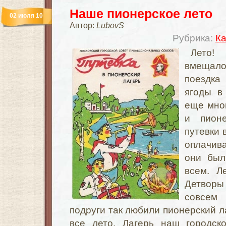
Наше пионерское лето
02 июля 10
Автор:
LubovS
Рубрика:
Ка
Лето!
вмещало 
поездка 
ягоды в
еще мног
и пионе
путевки 
оплачив
они был
всем. Ле
Детворы
совсем
подруги так любили пионерский ла
все лето. Лагерь наш городск