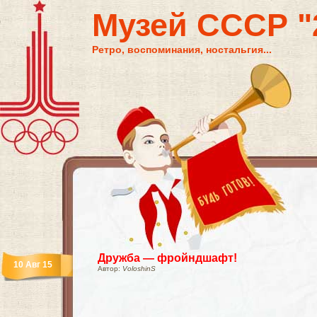
Музей СССР "2
Ретро, воспоминания, ностальгия...
Дружба — фройндшафт!
10 Авг 15
Автор:
VoloshinS