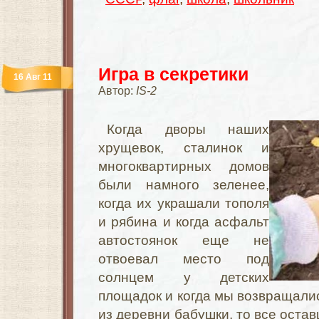
Игра в секретики
16 Авг 11
Автор:
IS-2
Когда дворы наших
хрущевок, сталинок и
многоквартирных домов
были намного зеленее,
когда их украшали тополя
и рябина и когда асфальт
автостоянок еще не
отвоевал место под
солнцем у детских
площадок и когда мы возвращалис
из деревни бабушки, то все оста