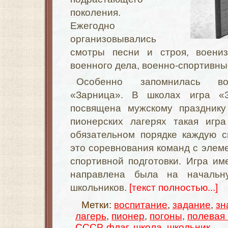
поколения.
Ежегодно
организовывались
смотры песни и строя, воениз
военного дела, военно-спортивны
Особенно запомнилась вое
«Зарница». В школах игра «
посвящена мужскому празднику
пионерских лагерях такая игр
обязательном порядке каждую с
это соревнования команд с элем
спортивной подготовки. Игра им
направлена была на начальн
школьников.
[текст полностью...]
Метки:
воспитание
,
задание
,
зн
лагерь
,
пионер
,
погоны
,
полевая
СССР
,
флаг
,
школа
,
школьник