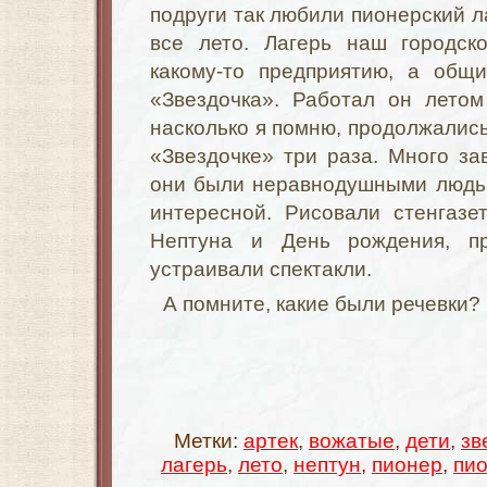
подруги так любили пионерский ла
все лето. Лагерь наш городск
какому-то предприятию, а общи
«Звездочка». Работал он летом
насколько я помню, продолжались
«Звездочке» три раза. Много за
они были неравнодушными людьм
интересной. Рисовали стенгазе
Нептуна и День рождения, пр
устраивали спектакли.
А помните, какие были речевки?
Метки:
артек
,
вожатые
,
дети
,
зв
лагерь
,
лето
,
нептун
,
пионер
,
пи