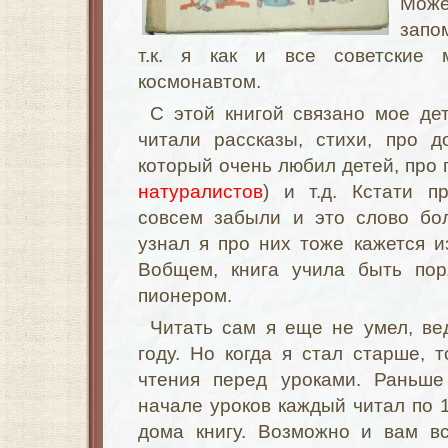
Мож
запо
т.к. я как и все советские 
космонавтом.
С этой книгой связано мое дет
читали рассказы, стихи, про д
который очень любил детей, про 
натуралистов
) и т.д. Кстати 
совсем забыли и это слово бо
узнал я про них тоже кажется из
Вобщем, книга учила быть пор
пионером.
Читать сам я еще не умел, ве
году. Но когда я стал старше, 
чтения перед уроками. Раньше
начале уроков каждый читал по 
дома книгу. Возможно и вам вс