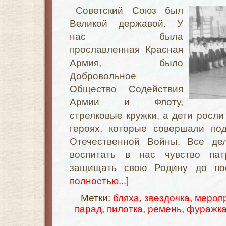
Советский Союз был
Великой державой. У
нас была
прославленная Красная
Армия, было
Добровольное
Общество Содействия
Армии и Флоту,
стрелковые кружки, а дети росли
героях, которые совершали по
Отечественной Войны. Все дел
воспитать в нас чувство пат
защищать свою Родину до по
полностью...]
Метки:
бляха
,
звездочка
,
мероп
парад
,
пилотка
,
ремень
,
фуражк