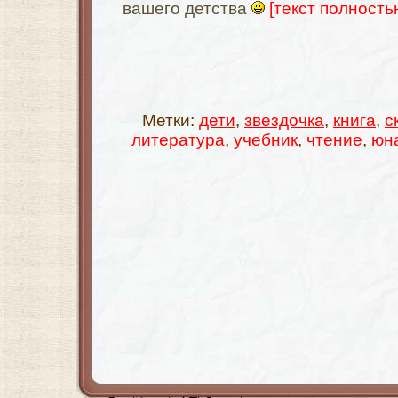
вашего детства
[текст полностью
Метки:
дети
,
звездочка
,
книга
,
с
литература
,
учебник
,
чтение
,
юн