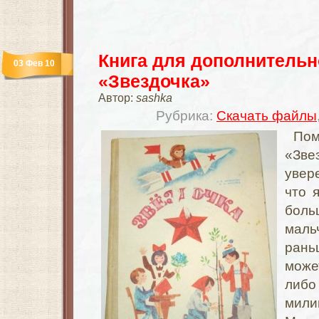
Книга для дополнительн
03 Фев 10
«Звездочка»
Автор:
sashka
Рубрика:
Скачать файлы
Пом
«З
увер
что 
боль
мал
ран
може
либ
мили