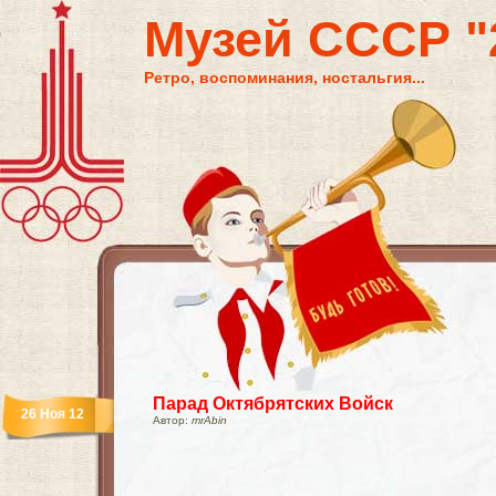
Музей СССР "2
Ретро, воспоминания, ностальгия...
Парад Октябрятских Войск
26 Ноя 12
Автор:
mrAbin