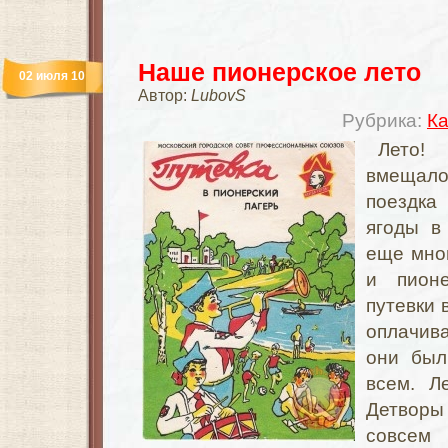
Наше пионерское лето
02 июля 10
Автор:
LubovS
Рубрика:
Ка
Лето!
вмещало 
поездка 
ягоды в
еще мног
и пионе
путевки 
оплачив
они был
всем. Ле
Детворы
совсем