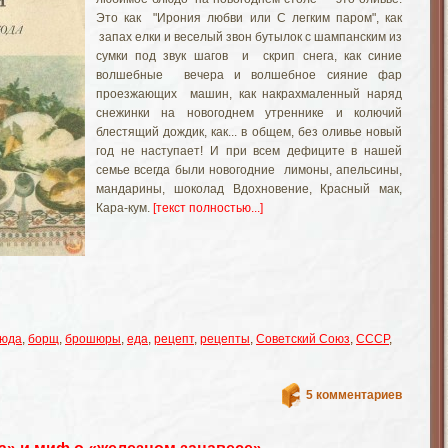
Это как "Ирония любви или С легким паром", как
запах елки и веселый звон бутылок с шампанским из
сумки под звук шагов и скрип снега, как синие
волшебные вечера и волшебное сияние фар
проезжающих машин, как накрахмаленный наряд
снежинки на новогоднем утреннике и колючий
блестящий дождик, как... в общем, без оливье новый
год не наступает! И при всем дефиците в нашей
семье всегда были новогодние лимоны, апельсины,
мандарины, шоколад Вдохновение, Красный мак,
Кара-кум.
[текст полностью...]
люда
,
борщ
,
брошюры
,
еда
,
рецепт
,
рецепты
,
Советский Союз
,
СССР
,
5 комментариев