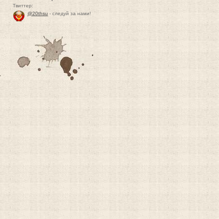
Твиттер:
@20thsu
- следуй за нами!