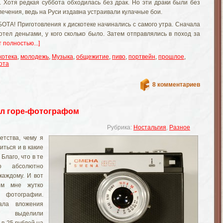
е. Хотя редкая суббота обходилась без драк. Но эти драки были без
лечения, ведь на Руси издавна устраивали кулачные бои.
ОТА! Приготовления к дискотеке начинались с самого утра. Сначала
отел деньгами, у кого сколько было. Затем отправлялись в поход за
т полностью...]
котека
,
молодежь
,
Музыка
,
общежитие
,
пиво
,
портвейн
,
прошлое
,
ота
8 комментариев
ыл горе-фотографом
Рубрика:
Ностальгия
,
Разное
етства, чему я
иться и в какие
 Благо, что в те
о абсолютно
каждому. И вот
ом мне жутко
я фотографии.
ала вложения
 выделили