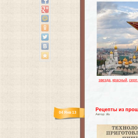
звезда
,
красный
,
серп
Рецепты из про
04 Янв 13
Автор:
lilu