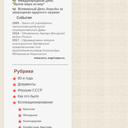
Международный День
"Врачи мира за мир"
Всемирный День борьбы за
запрещение ядерного оружия
События
1905
-
Закон об учреждении
законосовещательной
государственной Думы
1914
-
Объявление Австро-Венгрией
войны России
1917
-
Сформировано второе
коалиционное Временное
правительство под
председательством Александра
Фёдоровича Керенского
показать еще/скрыть
Рубрики
80-е года
Документы
Игрушки СССР
Как это было
Коллекционирование
Брелоки
Вкладыши
Календарики
Конфетные фантики