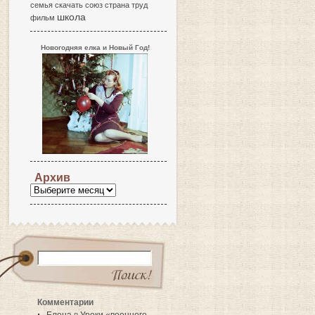
семья
скачать
союз
страна
труд
школа
фильм
Новогодняя елка и Новый Год!
Архив
Комментарии
Елена
в
Уроки «военного