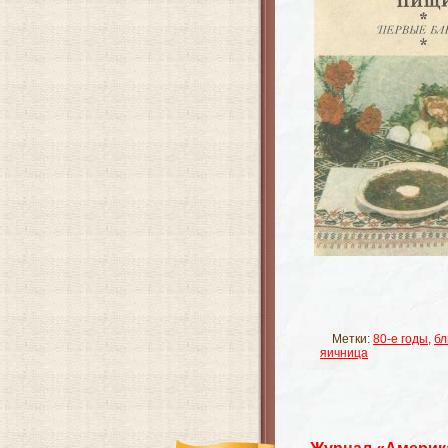
Метки:
80-е годы
,
б
яичница