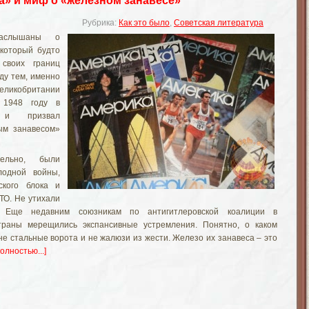
» и миф о «железном занавесе»
Рубрика:
Как это было
,
Советская литература
наслышаны о
 который будто
своих границ
ду тем, именно
ликобритании
 1948 году в
 и призвал
ым занавесом»
тельно, были
лодной войны,
ского блока и
ТО. Не утихали
. Еще недавним союзникам по антигитлеровской коалиции в
траны мерещились экспансивные устремления. Понятно, о каком
не стальные ворота и не жалюзи из жести. Железо их занавеса – это
полностью...]