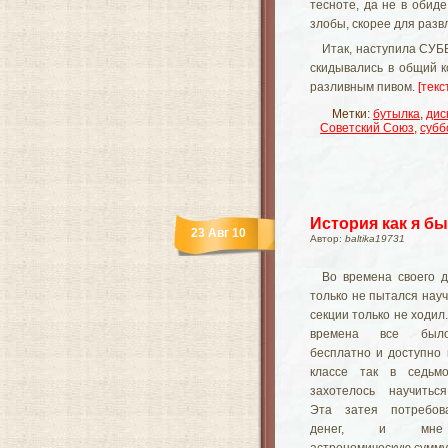
тесноте, да не в обид
злобы, скорее для разв
Итак, наступила СУББ
скидывались в общий к
разливным пивом.
[текс
Метки:
бутылка
,
дис
Советский Союз
,
субб
История как я б
23 Авг 10
Автор:
baltika19731
Во времена своего д
только не пытался науч
секции только не ходил.
времена все был
бесплатно и доступно 
классе так в седьм
захотелось научитьс
Эта затея потребов
денег, и мне