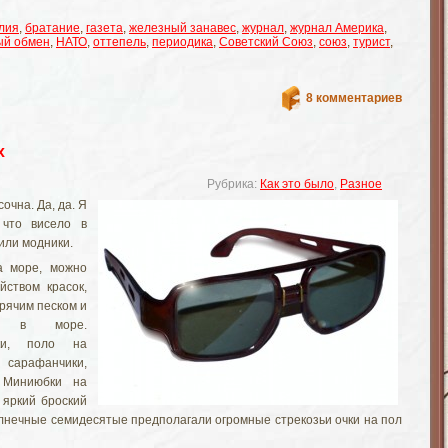
лия
,
братание
,
газета
,
железный занавес
,
журнал
,
журнал Америка
,
ый обмен
,
НАТО
,
оттепель
,
периодика
,
Советский Союз
,
союз
,
турист
,
8 комментариев
х
Рубрика:
Как это было
,
Разное
очна. Да, да. Я
что висело в
сили модники.
а море, можно
йством красок,
орячим песком и
в в море.
йки, поло на
сарафанчики,
 Миниюбки на
 яркий броский
солнечные семидесятые предполагали огромные стрекозьи очки на пол