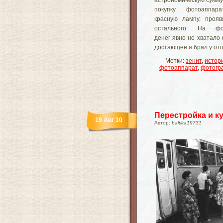
астрономическую сумму 
покупку фотоаппар
красную лампу, прояв
остального. На фот
денег явно не хватало 
достающее я брал у отц
Метки:
зенит
,
истор
фотоаппарат
,
фотогр
Перестройка и к
19 Авг 10
Автор:
baltika19731