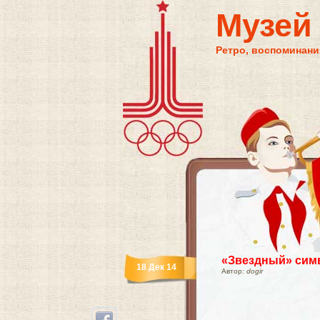
Музей
Ретро, воспоминания
«Звездный» сим
18 Дек 14
Автор:
dogir