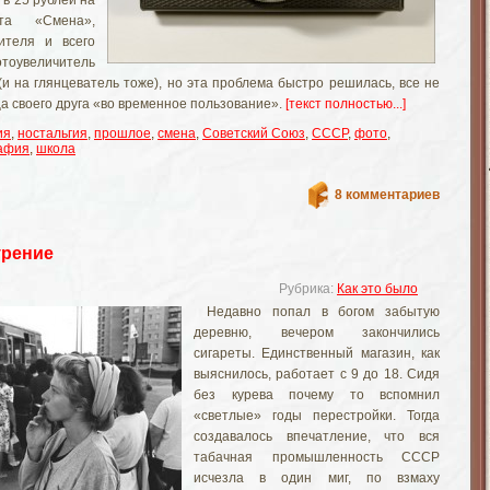
в 25 рублей на
ата «Смена»,
ителя и всего
оувеличитель
(и на глянцеватель тоже), но эта проблема быстро решилась, все не
а своего друга «во временное пользование».
[текст полностью...]
ия
,
ностальгия
,
прошлое
,
смена
,
Советский Союз
,
СССР
,
фото
,
афия
,
школа
8 комментариев
урение
Рубрика:
Как это было
Недавно попал в богом забытую
деревню, вечером закончились
сигареты. Единственный магазин, как
выяснилось, работает с 9 до 18. Сидя
без курева почему то вспомнил
«светлые» годы перестройки. Тогда
создавалось впечатление, что вся
табачная промышленность СССР
исчезла в один миг, по взмаху