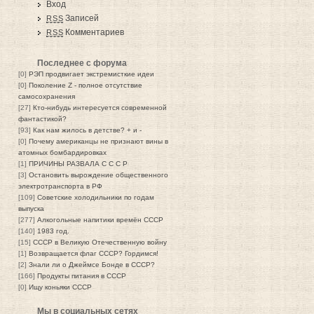
Вход
Записей
RSS
Комментариев
RSS
Последнее с форума
[0]
РЭП продвигает экстремисткие идеи
[0]
Поколение Z - полное отсутствие
самосохранения
[27]
Кто-нибудь интересуется современной
фантастикой?
[93]
Как нам жилось в детстве? + и -
[0]
Почему американцы не признают вины в
атомных бомбардировках
[1]
ПРИЧИНЫ РАЗВАЛА С С С Р
[3]
Остановить вырождение общественного
электротранспорта в РФ
[109]
Советские холодильники по годам
выпуска
[277]
Алкогольные напитики времён СССР
[140]
1983 год.
[15]
СССР в Великую Отечественную войну
[1]
Возвращается флаг СССР? Гордимся!
[2]
Знали ли о Джеймсе Бонде в СССР?
[166]
Продукты питания в СССР
[0]
Ищу коньяки СССР
Мы в социальных сетях