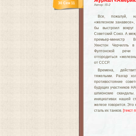
Журнал «Америка
30 Сен 11
Автор:
IS-2
Все, пожалуй, 
«железном занавесе»,
бы выстроил вокруг 
Советский Союз. А меж
премьер-министр Ве
Уинстон Черчилль в
Фултонской речи
отгородиться «железн
от СССР.
Времена, действи
тяжелыми. Разгар хо
противостояние совет
будущих участников НА
шпионские скандалы
инициативах нашей с
железе говорится. Это 
сталь их танков.
[текст 