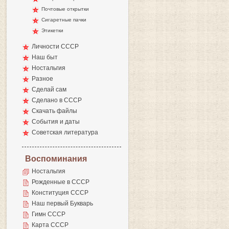
Почтовые открытки
Сигаретные пачки
Этикетки
Личности СССР
Наш быт
Ностальгия
Разное
Сделай сам
Сделано в СССР
Скачать файлы
События и даты
Советская литература
Воспоминания
Ностальгия
Рожденные в СССР
Конституция СССР
Наш первый Букварь
Гимн СССР
Карта СССР