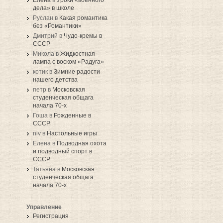
дела» в школе
Руслан в
Какая романтика
без «Романтики»
Дмитрий в
Чудо-кремы в
СССР
Микола в
Жидкостная
лампа с воском «Радуга»
котик в
Зимние радости
нашего детства
петр в
Московская
студенческая общага
начала 70-х
Гоша в
Рожденные в
СССР
niv в
Настольные игры
Елена в
Подводная охота
и подводный спорт в
СССР
Татьяна в
Московская
студенческая общага
начала 70-х
Управление
Регистрация