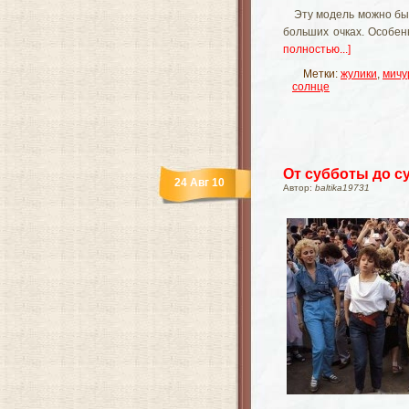
Эту модель можно бы
больших очках. Особен
полностью...]
Метки:
жулики
,
мичу
солнце
От субботы до с
24 Авг 10
Автор:
baltika19731