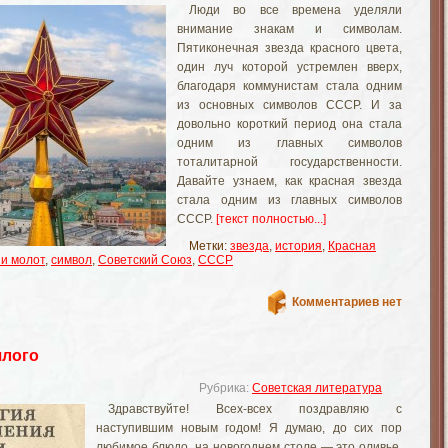
Люди во все времена уделяли
внимание знакам и символам.
Пятиконечная звезда красного цвета,
один луч которой устремлен вверх,
благодаря коммунистам стала одним
из основных символов СССР. И за
довольно короткий период она стала
одним из главных символов
тоталитарной государственности.
Давайте узнаем, как красная звезда
стала одним из главных символов
СССР.
[текст полностью...]
Метки:
звезда
,
история
,
Красная
 и молот
,
символ
,
Советский Союз
,
СССР
Комментариев нет
шлого
Рубрика:
Советская литература
Здравствуйте! Всех-всех поздравляю с
наступившим новым годом! Я думаю, до сих пор
любимое блюдо на новогоднем столе — это оливье.