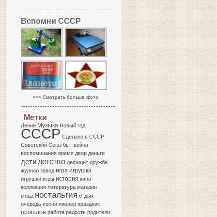
Вспомни СССР
>>> Смотреть больше фото
Метки
Музыка
Ленин
Новый год
СССР
Сделано в СССР
Советский Союз
быт
война
воспоминания
время
двор
деньги
детство
дети
дефицит
дружба
игра
журнал
завод
игрушка
история
игрушки
игры
кино
коллекция
литература
магазин
ностальгия
мода
отдых
очередь
песни
пионер
праздник
прошлое
работа
радость
родители