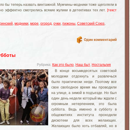
ло бы теперь назвать винтажной. Мужчины-модники тоже щеголяли в
но эффектно смотрелись всякие жулики в детективах тех лет.
[текст
ринский
,
модники
,
море
,
огород
,
очки
,
пижоны
,
Советский Союз
,
Один комментарий
убботы
Рубрика:
Как это было
,
Наш быт
,
Ностальгия
В конце восьмидесятых советской
молодежи отдохнуть и развлечься
было практически негде. Поэтому все
свое свободное время мы проводили
на улице, а зимой в подъезде. Но был
один день недели который мы ждали с
огромным нетерпением, это была
суббота. Ведь именно в субботу в
общежитиях института проходили
дискотеки для всех желающих.
Желающих было хоть отбавляй, но в