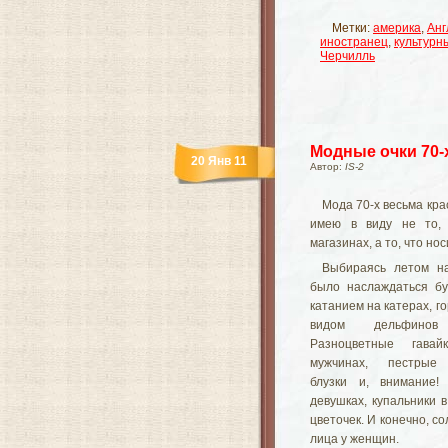
Метки:
америка
,
Анг
иностранец
,
культурн
Черчилль
Модные очки 70-
20 Янв 11
Автор:
IS-2
Мода 70-х весьма крас
имею в виду не то, 
магазинах, а то, что но
Выбираясь летом н
было наслаждаться бу
катанием на катерах, г
видом дельфино
Разноцветные гава
мужчинах, пестрые 
блузки и, внимание!
девушках, купальники в
цветочек. И конечно, 
лица у женщин.