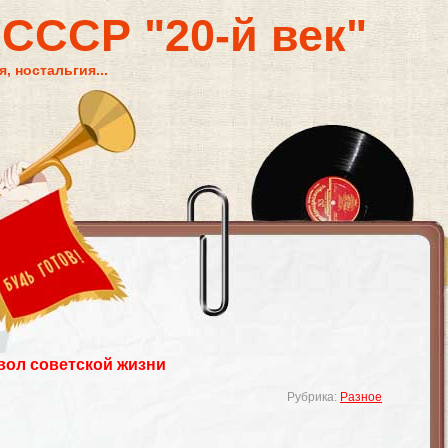
 СССР "20-й век"
, ностальгия...
вол советской жизни
Рубрика:
Разное