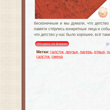
бесконечным и мы думали, что детство 
памяти стёрлись конкретные лица и соб
что детство у нас было хорошее, всё таки
Обсудить на форуме
Метки:
галстук
,
друзья
,
лагерь
,
отдых
,
п
галстук
,
смена