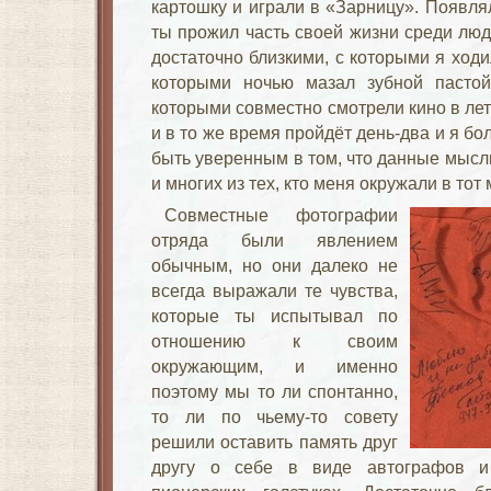
картошку и играли в «Зарницу». Появля
ты прожил часть своей жизни среди люд
достаточно близкими, с которыми я ходи
которыми ночью мазал зубной пастой
которыми совместно смотрели кино в ле
и в то же время пройдёт день-два и я бо
быть уверенным в том, что данные мысл
и многих из тех, кто меня окружали в тот
Совместные фотографии
отряда были явлением
обычным, но они далеко не
всегда выражали те чувства,
которые ты испытывал по
отношению к своим
окружающим, и именно
поэтому мы то ли спонтанно,
то ли по чьему-то совету
решили оставить память друг
другу о себе в виде автографов и