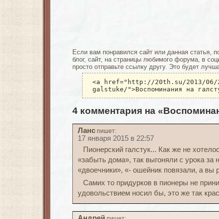
Если вам понравился сайт или данная статья, п
блог, сайт, на страницы любимого форума, в соц
просто отправьте ссылку другу. Это будет лучш
<a href="http://20th.su/2013/06/
galstuke/">Воспоминания на галст
4 комментария на «Воспоминан
Ланс
пишет:
17 января 2015 в 22:57
Пионерский галстук... Как же не хотело
«забыть дома», так выгоняли с урока за н
«двоечники», «- ошейник повязали, а вы рад
Самих то придурков в пионеры не принима
удовольствием носил бы, это же так кра
Андрей
пишет: