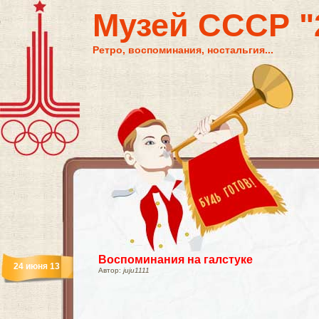
Музей СССР "2
Ретро, воспоминания, ностальгия...
Воспоминания на галстуке
24 июня 13
Автор:
juju1111