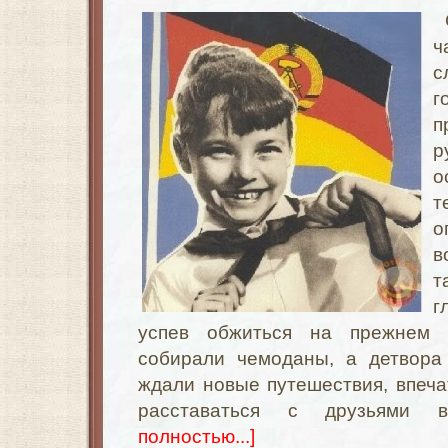
ч
с
г
п
р
о
т
о
в
т
г
успев обжиться на прежнем 
собирали чемоданы, а детвора
ждали новые путешествия, впечат
расставаться с друзьями 
полностью...]