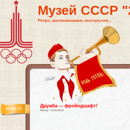
Музей СССР "2
Ретро, воспоминания, ностальгия...
Дружба — фройндшафт!
10 Авг 15
Автор:
VoloshinS