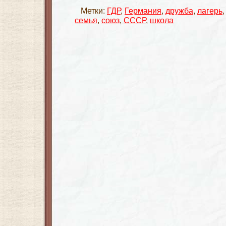
Метки:
ГДР
,
Германия
,
дружба
,
лагерь
семья
,
союз
,
СССР
,
школа