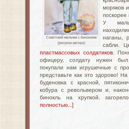
красноа
моряков и
поскорее 
У маль
находил
наганы, 
Советский мальчик с биноклем
(рисунок автора)
сабли. Ц
пластмассовых солдатиков
. Пон
офицеру, солдату нужен был
покупали нам игрушечные с про
представьте как это здорово! На
буденовка с красной, пятиконе
кобура с револьвером и, након
бинокль на хрупкой, загоре
полностью...]