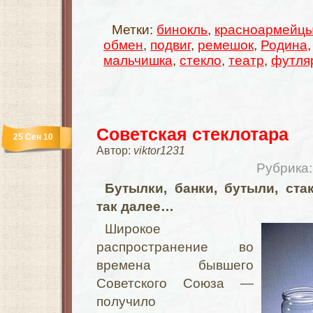
Метки:
бинокль
,
красноармейц
обмен
,
подвиг
,
ремешок
,
Родина
мальчишка
,
стекло
,
театр
,
футля
Советская стеклотара
25 Сен 10
Автор:
viktor1231
Рубрика
Бутылки, банки, бутыли, ста
так далее…
Широкое
распространение во
времена бывшего
Советского Союза —
получило