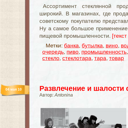
Ассортимент стеклянной про
широкий. В магазинах, где прода
советскому покупателю предста
Ну а самое большое применение
пищевой промышленности.
[текст
Метки:
банка
,
бутылка
,
вино
,
во
очередь
,
пиво
,
промышленность
стекло
,
стеклотара
,
тара
,
товар
Развлечение и шалости 
04 мая 10
Автор:
Antonina