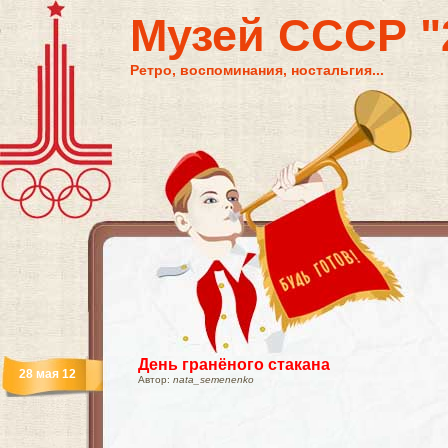
Музей СССР "2
Ретро, воспоминания, ностальгия...
День гранёного стакана
28 мая 12
Автор:
nata_semenenko