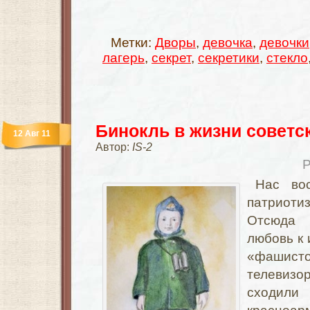
Метки:
Дворы
,
девочка
,
девочки
лагерь
,
секрет
,
секретики
,
стекло
Бинокль в жизни советс
12 Авг 11
Автор:
IS-2
Р
Нас во
патриот
Отсюда
любовь к 
«фаши
телевиз
сходили