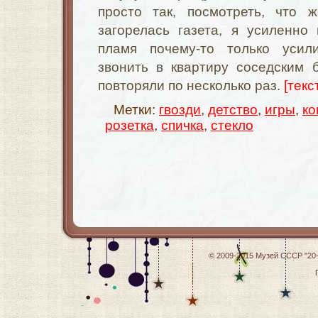
просто так, посмотреть, что 
загорелась газета, я усиленно
пламя почему-то только усил
звонить в квартиру соседским 
повторяли по несколько раз.
[текс
Метки:
гвозди
,
детство
,
игры
,
ко
розетка
,
спичка
,
стекло
© 2009-2015
Музей СССР "20-