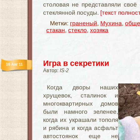
столовая не представляли своё
стеклянной посуды.
[текст полност
Метки:
граненый
,
Мухина
,
обще
стакан
,
стекло
,
хозяка
Игра в секретики
16 Авг 11
Автор:
IS-2
Когда дворы наших
хрущевок, сталинок и
многоквартирных домов
были намного зеленее,
когда их украшали тополя
и рябина и когда асфальт
автостоянок еще не