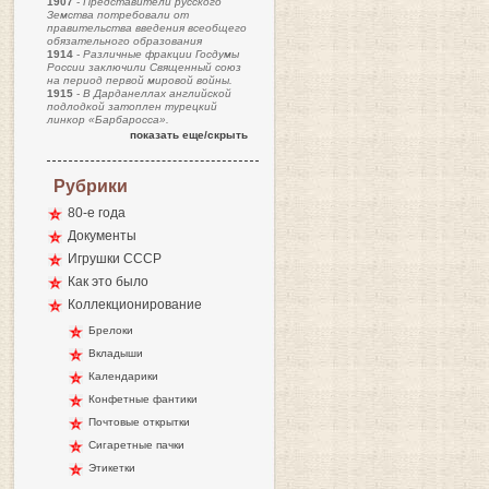
1907
-
Представители русского
Земства потребовали от
правительства введения всеобщего
обязательного образования
1914
-
Различные фракции Госдумы
России заключили Священный союз
на период первой мировой войны.
1915
-
В Дарданеллах английской
подлодкой затоплен турецкий
линкор «Барбаросса».
показать еще/скрыть
Рубрики
80-е года
Документы
Игрушки СССР
Как это было
Коллекционирование
Брелоки
Вкладыши
Календарики
Конфетные фантики
Почтовые открытки
Сигаретные пачки
Этикетки