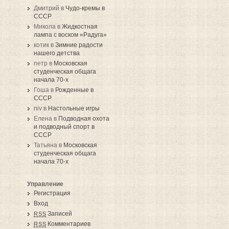
Дмитрий в
Чудо-кремы в
СССР
Микола в
Жидкостная
лампа с воском «Радуга»
котик в
Зимние радости
нашего детства
петр в
Московская
студенческая общага
начала 70-х
Гоша в
Рожденные в
СССР
niv в
Настольные игры
Елена в
Подводная охота
и подводный спорт в
СССР
Татьяна в
Московская
студенческая общага
начала 70-х
Управление
Регистрация
Вход
Записей
RSS
Комментариев
RSS