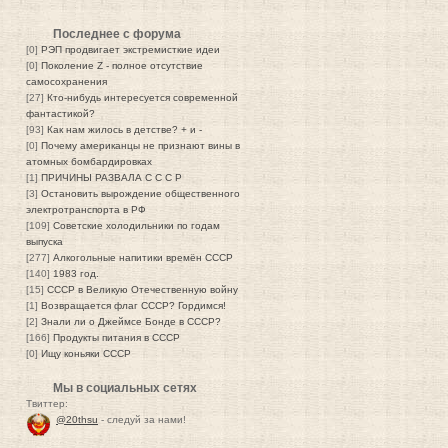
Последнее с форума
[0]
РЭП продвигает экстремисткие идеи
[0]
Поколение Z - полное отсутствие
самосохранения
[27]
Кто-нибудь интересуется современной
фантастикой?
[93]
Как нам жилось в детстве? + и -
[0]
Почему американцы не признают вины в
атомных бомбардировках
[1]
ПРИЧИНЫ РАЗВАЛА С С С Р
[3]
Остановить вырождение общественного
электротранспорта в РФ
[109]
Советские холодильники по годам
выпуска
[277]
Алкогольные напитики времён СССР
[140]
1983 год.
[15]
СССР в Великую Отечественную войну
[1]
Возвращается флаг СССР? Гордимся!
[2]
Знали ли о Джеймсе Бонде в СССР?
[166]
Продукты питания в СССР
[0]
Ищу коньяки СССР
Мы в социальных сетях
Твиттер:
@20thsu
- следуй за нами!