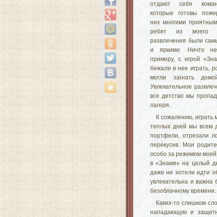
отдают себя коман
которые готовы поже
них многими приятным
ребят из моего 
развлечения были са
и яркими. Ничто не
примеру, с игрой «Зн
бежали в нее играть, р
могли загнать домо
Увлекательное развлеч
все детство мы пропад
лагеря.
К сожалению, играть 
теплых дней мы всем д
портфели, отрезали л
перекусив. Мои родит
особо за режимом моей 
в «Знамя» на целый де
даже не хотели идти о
увлекательна и важна 
безоблачному времени.
Каких-то слишком сл
нападающую и защитн