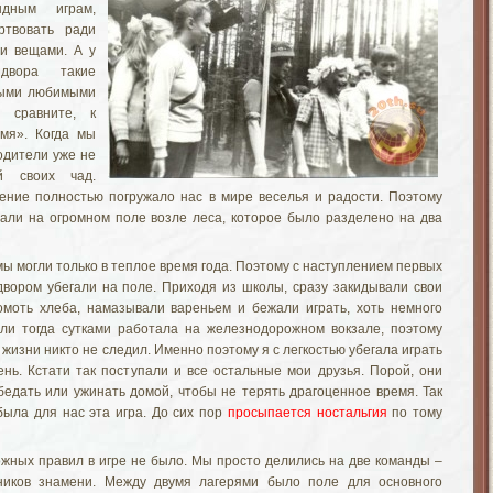
дным играм,
ртвовать ради
и вещами. А у
двора такие
мыми любимыми
 сравните, к
амя». Когда мы
одители уже не
й своих чад.
ение полностью погружало нас в мире веселья и радости. Поэтому
али на огромном поле возле леса, которое было разделено на два
мы могли только в теплое время года. Поэтому с наступлением первых
вором убегали на поле. Приходя из школы, сразу закидывали свои
омоть хлеба, намазывали вареньем и бежали играть, хоть немного
ели тогда сутками работала на железнодорожном вокзале, поэтому
жизни никто не следил. Именно поэтому я с легкостью убегала играть
нь. Кстати так поступали и все остальные мои друзья. Порой, они
бедать или ужинать домой, чтобы не терять драгоценное время. Так
была для нас эта игра. До сих пор
просыпается ностальгия
по тому
ожных правил в игре не было. Мы просто делились на две команды –
иков знамени. Между двумя лагерями было поле для основного