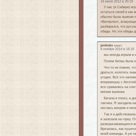
19 июля 2012 в 20:19
У нас (в Сибири) иг
остаться своей в как
обычно была лыжная п
«Ватерлоо», атакующи
разбирался, что русск
обиды. Но эти обиды д
jenkoks
пишет:
8 ноября 2014 в 16:16
мы иногда играли в 
Полем битвы была н
Что-то не помню, чт
драться, колотить зна
угодно. Всё это напом
вперемешку с беготнёй
все сражались на снег
мягкие валенки.
Бегала я плохо, и д
тактика. Я заходила на
неслась вихрем и неож
Так я и действовала
и залезала на горку. 
разворачивающееся вн
Врезалась, как пушечн
моей команды. А уж та