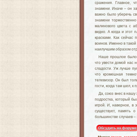
сражения. Главное, 
знамени. Иначе – он з
важно было уберечь св
знамени торжественно
малинового цвета с а
видно. А когда и этот 
красками. Как сейчас
воинов. Именно в такой
наилучшим образом отр
Наше прошлое было б
что увести домой нас 
сладости. Уж лучше пу
что кромешная темно
телевизор. Он был толь
гости, когда там шел, к
Да, союз внес в нашу
подростка, который был
игрой. И, наверное, в
существует, память 
большинстве случаев –
Обсудить на форуме