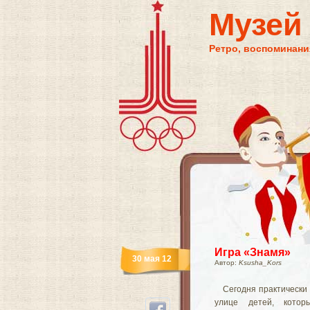
Музей
Ретро, воспоминания
Игра «Знамя»
30 мая 12
Автор:
Ksusha_Kors
Сегодня практически
улице детей, котор