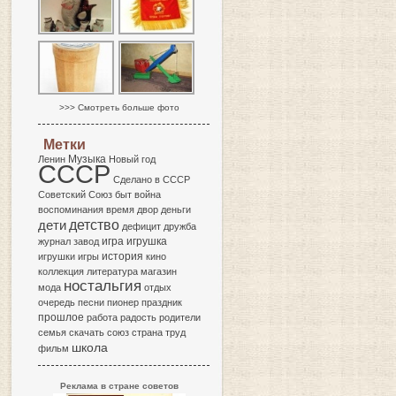
>>> Смотреть больше фото
Метки
Музыка
Ленин
Новый год
СССР
Сделано в СССР
Советский Союз
быт
война
воспоминания
время
двор
деньги
детство
дети
дефицит
дружба
игра
журнал
завод
игрушка
история
игрушки
игры
кино
коллекция
литература
магазин
ностальгия
мода
отдых
очередь
песни
пионер
праздник
прошлое
работа
радость
родители
семья
скачать
союз
страна
труд
школа
фильм
Реклама в стране советов