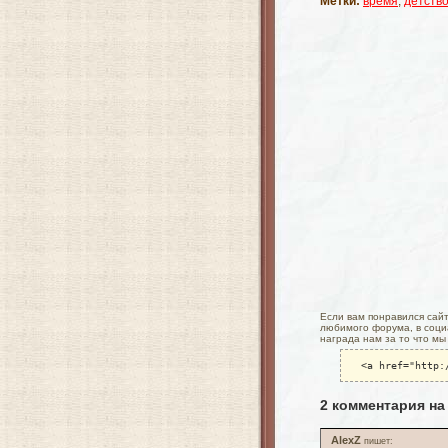
Метки:
время
,
детств
Если вам понравился сайт 
любимого форума, в социа
награда нам за то что мы
<a href="http:
2 комментария на
AlexZ
пишет: