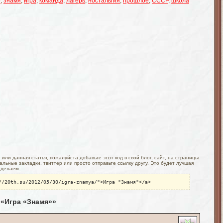
о
,
знамя
,
игра
,
команда
,
лагерь
,
ностальгия
,
прошлое
,
СССР
,
школа
или данная статья, пожалуйста добавьте этот код в свой блог, сайт, на страницы
льные закладки, твиттер или просто отправьте ссылку другу. Это будет лучшая
 делаем.
//20th.su/2012/05/30/igra-znamya/">Игра "Знамя"</a>
 «Игра «Знамя»»