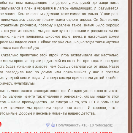
чтобы на нем нападающие не дотронулись рукой до защитников
ахватывался в плен и уводился в лагерь нападающих. И, разумеется,
ое знамя. Кстати флаг мы делали тоже самостоятельно. У нас роль
 присуждалась старому платку мамы одного игрока. Он был яркого
бстрактным рисунком, поэтому издалека такое знамя было хорошо
платок уже износился, мы достали кусок простыни и разрисовали его
 помню, на нем появилось широкое поле, речка и настоящая армия
 роли мы видели себя. Сейчас это уже смешно, но тогда такая картина
ажала наш боевой дух.
уквально пропитано этой игрой. Игра захватывала нас настолько,
не могли простые окрики родителей из окна. Не прельщали нас даже
сть будет урчание в животе, чем будешь отвлекаться от игры. Разве
та разводила нас по домам или появившийся у нас в поселке
ко у одной семьи тогда. И иногда соседи приглашали детей к себе в
 примеру, мультфильм.
 жизнь много захватывающих моментов. Сегодня уже сложно отыскать
 бы увлечен чем-то так отчаянно и ревностно, как мы когда-то этой
 этом – наше преимущество. Не смотря на то, что СССР больше не
о том времени мы проносим через всю жизнь. И хорошо, что в
 это милые, добрые и веселые моменты нашего детства.
Популярность
+10
(
10
голоса(ов))