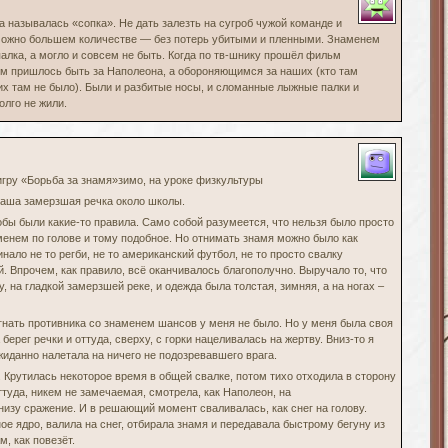
ра называлась «сопка». Не дать залезть на сугроб чужой команде и
 можно большем количестве — без потерь убитыми и пленными. Знаменем
алка, а могло и совсем не быть. Когда по тв-шнику прошёл фильм
м пришлось быть за Наполеона, а обороняющимся за наших (кто там
их там не было). Были и разбитые носы, и сломанные лыжные палки и
олго не жили.
игру «Борьба за знамя»зимо, на уроке физкультуры
аша замерзшая речка около школы.
обы были какие-то правила. Само собой разумеется, что нельзя было просто
менем по голове и тому подобное. Но отнимать знамя можно было как
инало не то регби, не то американский футбол, не то просто свалку
. Впрочем, как правило, всё оканчивалось благополучно. Выручало то, что
у, на гладкой замерзшей реке, и одежда была толстая, зимняя, а на ногах –
огнать противника со знаменем шансов у меня не было. Но у меня была своя
 берег речки и оттуда, сверху, с горки нацеливалась на жертву. Вниз-то я
иданно налетала на ничего не подозревавшего врага.
. Крутилась некоторое время в общей свалке, потом тихо отходила в сторону
Оттуда, никем не замечаемая, смотрела, как Наполеон, на
изу сражение. И в решающий момент сваливалась, как снег на голову.
ое ядро, валила на снег, отбирала знамя и передавала быстрому бегуну из
м, как повезёт.