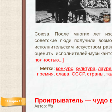
Союза. После многих лет из
советские люди получили возмо
исполнительским искусством раз
оценить исполнителей-музыкант
полностью...]
Метки:
конкурс
,
культура
,
лауре
премия
,
слава
,
СССР
,
страны
,
та
Проигрыватель — чудо 
01 марта 13
Автор:
lilu