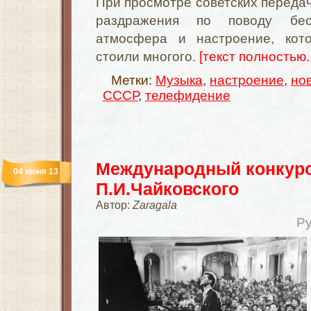
При просмотре советских передач
раздражения по поводу бес
атмосфера и настроение, кот
стоили многого.
[текст полностью..
Метки:
Музыка
,
настроение
,
но
СССР
,
телефидение
Международный конкурс
04 июня 13
П.И.Чайковского
Автор:
Zaragala
Р