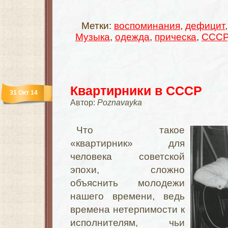
Метки:
воспоминания
,
дефицит
Музыка
,
одежда
,
прическа
,
СССР
Квартирники в СССР
31 Окт 14
Автор:
Poznavayka
Что такое
«квартирник» для
человека советской
эпохи, сложно
объяснить молодежи
нашего времени, ведь
времена нетерпимости к
исполнителям, чьи