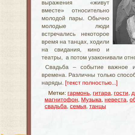
выражения «живут
вместе» относительно
молодой пары. Обычно
молодые люди
встречались некоторое
время на танцах, ходили
на свидания, кино и
театры, а потом узаконивали отн
Свадьба – событие важное и
времена. Различны только спосо
наряды.
[текст полностью...]
Метки:
гармонь
,
гитара
,
гости
,
д
магнитофон
,
Музыка
,
невеста
,
о
свадьба
,
семья
,
танцы