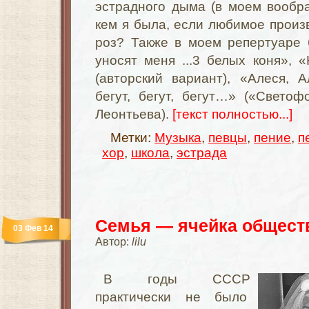
эстрадного дыма (в моем вообр
кем я была, если любимое прои
роз? Также в моем репертуаре 
уносят меня ...3 белых коня», «
(авторский вариант), «Алеся, 
бегут, бегут, бегут…» («Свето
Леонтьева).
[текст полностью...]
Метки:
Музыка
,
певцы
,
пение
,
п
хор
,
школа
,
эстрада
Семья — ячейка общест
03 Фев 14
Автор:
lilu
В годы СССР
практически не было