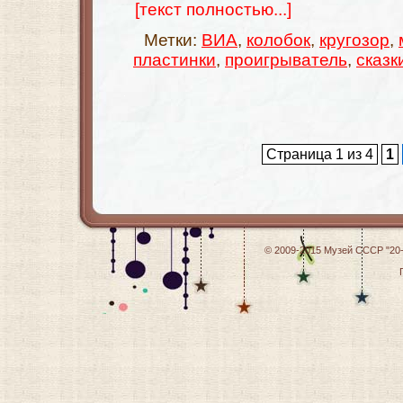
[текст полностью...]
Метки:
ВИА
,
колобок
,
кругозор
,
пластинки
,
проигрыватель
,
сказк
Страница 1 из 4
1
© 2009-2015
Музей СССР "20-