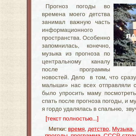
Прогноз погоды во
времена моего детства
занимал важную часть
информационного
пространства. Особенно
запомнилась, конечно,
музыка из прогноза по
центральному каналу
после программы
новостей. Дело в том, что сраз
малыши» нас всех отправляли 
было упросить маму посмотреть
спать после прогноза погоды, и м
я гордо удалялась в спальню, зву
[текст полностью...]
Метки:
время
,
детство
,
Музыка
,
прогоды
,
программа
,
СССР
,
стра