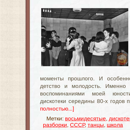
моменты прошлого. И особен
детство и молодость. Именно 
воспоминаниями моей юност
дискотеки середины 80-х годов 
полностью...]
Метки:
восьмидесятые
,
дискоте
разборки
,
СССР
,
танцы
,
школа