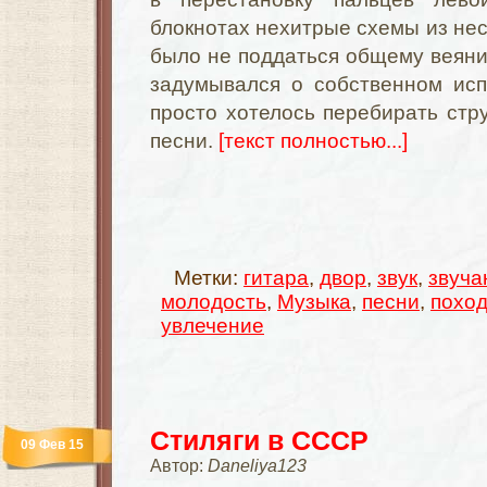
блокнотах нехитрые схемы из нес
было не поддаться общему веянию
задумывался о собственном исп
просто хотелось перебирать ст
песни.
[текст полностью...]
Метки:
гитара
,
двор
,
звук
,
звуча
молодость
,
Музыка
,
песни
,
похо
увлечение
Стиляги в СССР
09 Фев 15
Автор:
Daneliya123