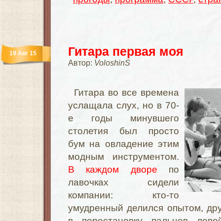
Гитара первая моя
19 Авг 15
Автор:
VoloshinS
Гитара во все времена
услащала слух, но в 70-
е годы минувшего
столетия был просто
бум на овладение этим
модным инструментом.
В каждом дворе
по
лавочках сидели
компании: кто-то
умудренный делился опытом, др
в перестановку пальцев лево