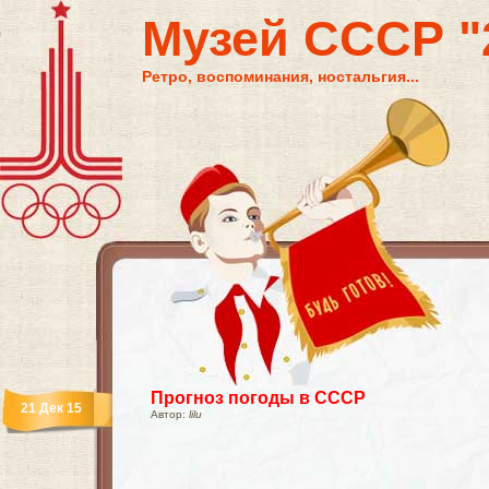
Музей СССР "2
Ретро, воспоминания, ностальгия...
Прогноз погоды в СССР
21 Дек 15
Автор:
lilu