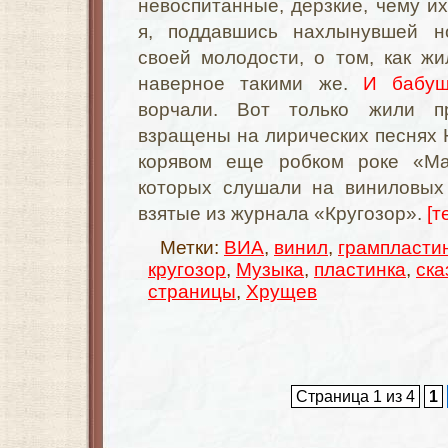
невоспитанные, дерзкие, чему их 
я, поддавшись нахлынувшей но
своей молодости, о том, как ж
наверное такими же.
И бабуш
ворчали. Вот только жили пр
взращены на лирических песнях
корявом еще робком роке «М
которых слушали на виниловых 
взятые из журнала «Кругозор».
[т
Метки:
ВИА
,
винил
,
грампласти
кругозор
,
Музыка
,
пластинка
,
ска
страницы
,
Хрущев
Страница 1 из 4
1