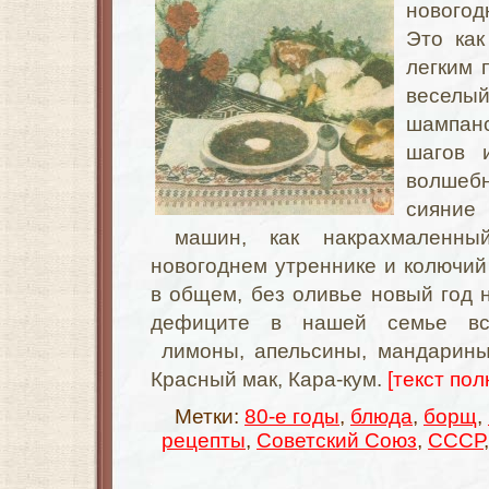
новогод
Это ка
легким 
весел
шампан
шагов и
волшеб
сияни
машин, как накрахмаленны
новогоднем утреннике и колючий 
в общем, без оливье новый год н
дефиците в нашей семье вс
лимоны, апельсины, мандарины
Красный мак, Кара-кум.
[текст пол
Метки:
80-е годы
,
блюда
,
борщ
,
рецепты
,
Советский Союз
,
СССР