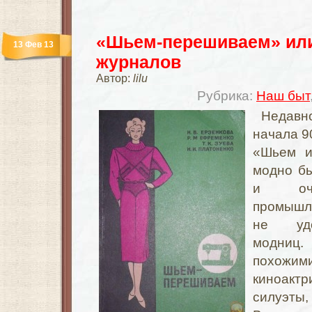
«Шьем-перешиваем» или
13 Фев 13
журналов
Автор:
lilu
Рубрика:
Наш быт
Недавн
начала 90
«Шьем и
модно бы
и оч
промышле
не удо
модниц.
похожи
киноак
силуэты, 