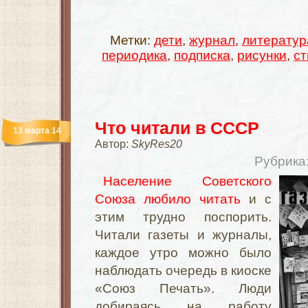
Метки:
дети
,
журнал
,
литератур
периодика
,
подписка
,
рисунки
,
ст
Что читали в СССР
13 марта 14
Автор:
SkyRes20
Рубрика
Население Советского
Союза любило читать
и с
этим трудно поспорить.
Читали газеты и журналы,
каждое утро можно было
наблюдать очередь в киоске
«Союз Печать». Люди
добираясь на работу