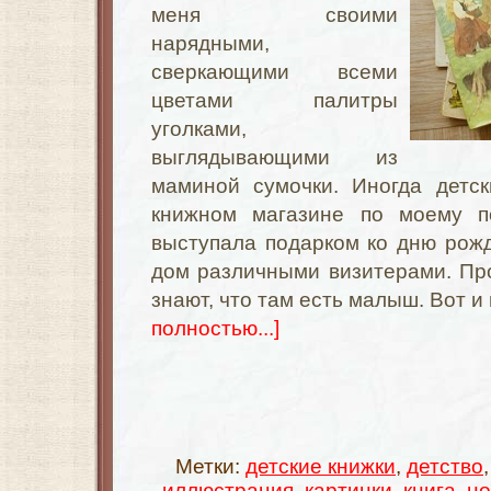
меня своими
нарядными,
сверкающими всеми
цветами палитры
уголками,
выглядывающими из
маминой сумочки. Иногда детск
книжном магазине по моему п
выступала подарком ко дню рож
дом различными визитерами. Про
знают, что там есть малыш. Вот и
полностью...]
Метки:
детские книжки
,
детство
иллюстрация
,
картинки
,
книга
,
но