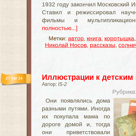
1932 году закончил Московский И
Ставил и режиссировал научн
фильмы и мультипликаци
полностью...]
Метки:
автор
,
книга
,
коротышка
Николай Носов
,
рассказы
,
солне
Иллюстрации к детским
27 Авг 14
Автор:
IS-2
Рубрика
Они появлялись дома
разными путями. Иногда
их покупала мама по
дороге домой и, тогда
они приветствовали