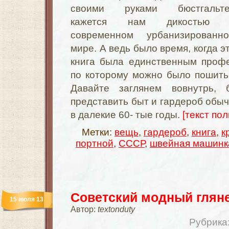
своими руками бюстгальт
кажется нам дикостью 
современном урбанизированн
мире. А ведь было время, когда э
книга была единственным проф
по которому можно было пошить
Давайте заглянем вовнутрь,
представить быт и гардероб обыч
в далекие 60- тые годы.
[текст пол
Метки:
вещь
,
гардероб
,
книга
,
к
портной
,
СССР
,
швейная машинк
Советский модный глян
15 июля 13
Автор:
textonduty
Рубрика