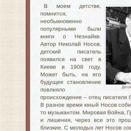
В моем детстве,
помнится,
необыкновенно
популярными были
книги о Незнайке.
Автор Николай Носов,
детский писатель
появился на свет в
Киеве в 1908 году.
Может быть, на его
будущее становление
Детск
повлияло
происхождение – отец писателя 
В разное время юный Носов собир
то музыкантом. Мировая Война, Г
и лишения, через все это прош
близкие. С молодых лет Носов со