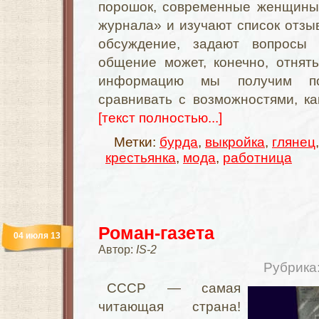
порошок, современные женщины 
журнала» и изучают список отзыв
обсуждение, задают вопросы
общение может, конечно, отнят
информацию мы получим по
сравнивать с возможностями, к
[текст полностью...]
Метки:
бурда
,
выкройка
,
глянец
крестьянка
,
мода
,
работница
Роман-газета
04 июля 13
Автор:
IS-2
Рубрика
СССР — самая
читающая страна!