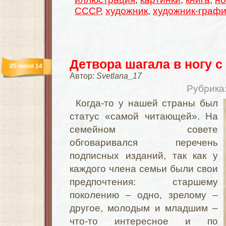
СССР
,
художник
,
художник-графи
Детвора шагала в ногу 
05 июня 14
Автор:
Svetlana_17
Рубрика
Когда-то у нашей страны был
статус «самой читающей». На
семейном совете
обговаривался перечень
подписных изданий, так как у
каждого члена семьи были свои
предпочтения: старшему
поколению – одно, зрелому –
другое, молодым и младшим –
что-то интересное и по