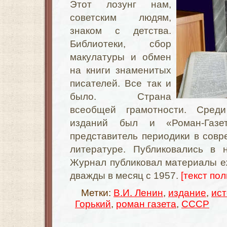
Этот лозунг нам,
советским людям,
знаком с детства.
Библиотеки, сбор
макулатуры и обмен
на книги знаменитых
писателей. Все так и
было. Страна
всеобщей грамотности. Сред
изданий был и «Роман-Газет
представитель периодики в сов
литературе. Публиковались в 
Журнал публиковал материалы е
дважды в месяц с 1957.
[текст пол
Метки:
В.И. Ленин
,
издание
,
ис
Горький
,
роман газета
,
СССР