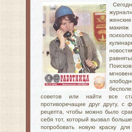
Сегод
журнал»
женские
макияж
псих
кулина
новос
равнят
Поиско
мгно
злобо
беспол
советов или найти все стат
противоречащие друг другу, с 
рецепта, чтобы можно было сра
себя тот, который вызвал больше
попробовать новую краску для