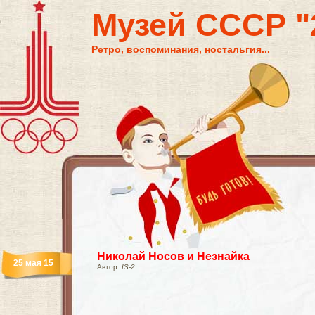
Музей СССР "2
Ретро, воспоминания, ностальгия...
Николай Носов и Незнайка
25 мая 15
Автор:
IS-2