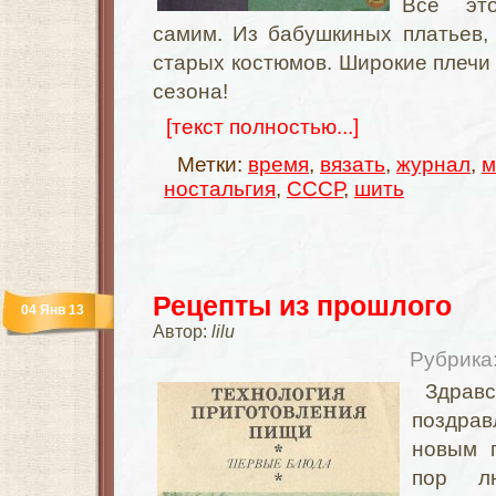
Все это
самим. Из бабушкиных платьев,
старых костюмов. Широкие плечи
сезона!
[текст полностью...]
Метки:
время
,
вязать
,
журнал
,
м
ностальгия
,
СССР
,
шить
Рецепты из прошлого
04 Янв 13
Автор:
lilu
Рубрика
Здрав
поздр
новым 
пор 