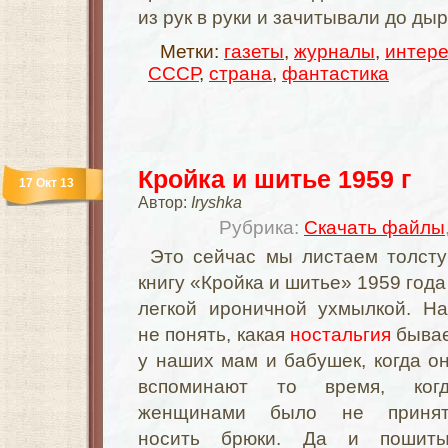
из рук в руки и зачитывали до ды
Метки:
газеты
,
журналы
,
интер
СССР
,
страна
,
фантастика
Кройка и шитье 1959 г
17 Окт 13
Автор:
Iryshka
Рубрика:
Скачать файлы
Это сейчас мы листаем толст
книгу «Кройка и шитье» 1959 года
легкой ироничной ухмылкой. Н
не понять, какая
ностальгия
быва
у наших мам и бабушек, когда о
вспоминают то время, ког
женщинами было не приня
носить брюки. Да и пошит