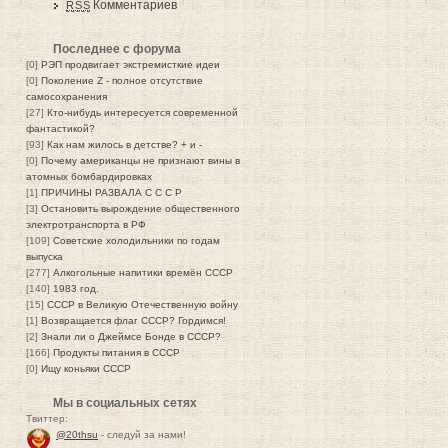
Комментариев
RSS
Последнее с форума
[0]
РЭП продвигает экстремисткие идеи
[0]
Поколение Z - полное отсутствие
самосохранения
[27]
Кто-нибудь интересуется современной
фантастикой?
[93]
Как нам жилось в детстве? + и -
[0]
Почему американцы не признают вины в
атомных бомбардировках
[1]
ПРИЧИНЫ РАЗВАЛА С С С Р
[3]
Остановить вырождение общественного
электротранспорта в РФ
[109]
Советские холодильники по годам
выпуска
[277]
Алкогольные напитики времён СССР
[140]
1983 год.
[15]
СССР в Великую Отечественную войну
[1]
Возвращается флаг СССР? Гордимся!
[2]
Знали ли о Джеймсе Бонде в СССР?
[166]
Продукты питания в СССР
[0]
Ищу коньяки СССР
Мы в социальных сетях
Твиттер:
@20thsu
- следуй за нами!