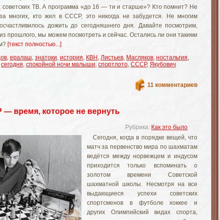
 советских ТВ. А программа «до 16 — ти и старше»? Кто помнит? Не
за многих, кто жил в СССР, это никогда не забудется. Не многим
счастливилось дожить до сегодняшнего дня. Давайте посмотрим,
из прошлого, мы можем посмотреть и сейчас. Остались ли они такими
им?
[текст полностью...]
дов
,
ералаш
,
знатоки
,
история
,
КВН
,
Листьев
,
Масляков
,
ностальгия
,
,
сегодня
,
спокойной ночи малыши
,
спортлото
,
СССР
,
Якубович
11 комментариев
— время, которое не вернуть
Рубрика:
Как это было
Сегодня, когда в порядке вещей, что
матч за первенство мира по шахматам
ведётся между норвежцем и индусом
приходится только вспоминать о
золотом времени Советской
шахматной школы. Несмотря на все
выдающиеся успехи советских
спортсменов в футболе хоккее и
других Олимпийский видах спорта,