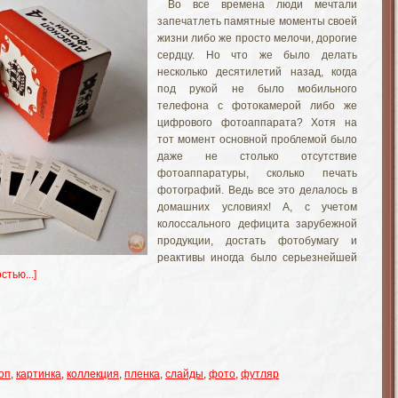
Во все времена люди мечтали
запечатлеть памятные моменты своей
жизни либо же просто мелочи, дорогие
сердцу. Но что же было делать
несколько десятилетий назад, когда
под рукой не было мобильного
телефона с фотокамерой либо же
цифрового фотоаппарата? Хотя на
тот момент основной проблемой было
даже не столько отсутствие
фотоаппаратуры, сколько печать
фотографий. Ведь все это делалось в
домашних условиях! А, с учетом
колоссального дефицита зарубежной
продукции, достать фотобумагу и
реактивы иногда было серьезнейшей
стью...]
оп
,
картинка
,
коллекция
,
пленка
,
слайды
,
фото
,
футляр