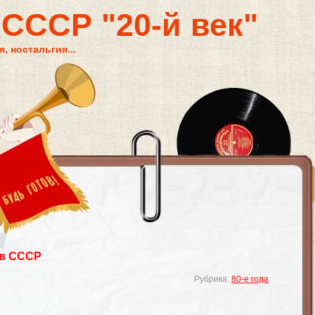
 СССР "20-й век"
, ностальгия...
 в СССР
Рубрика:
80-е года