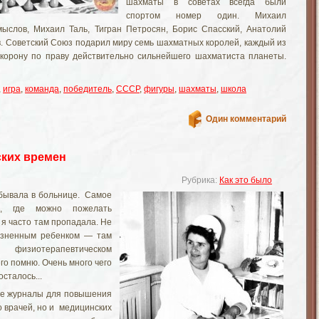
шахматы в советах всегда были
спортом номер один. Михаил
мыслов, Михаил Таль, Тигран Петросян, Борис Спасский, Анатолий
в. Советский Союз подарил миру семь шахматных королей, каждый из
 корону по праву действительно сильнейшего шахматиста планеты.
,
игра
,
команда
,
победитель
,
СССР
,
фигуры
,
шахматы
,
школа
Один комментарий
ских времен
Рубрика:
Как это было
бывала в больнице. Самое
е, где можно пожелать
е я часто там пропадала. Не
езненным ребенком — там
физиотерапевтическом
его помню. Очень много чего
осталось...
ые журналы для повышения
о врачей, но и медицинских