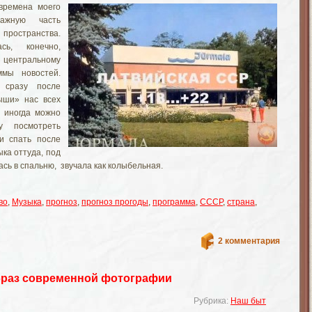
времена моего
ажную часть
ространства.
сь, конечно,
о центральному
ммы новостей.
сразу после
ыши» нас всех
 иногда можно
у посмотреть
ти спать после
ыка оттуда, под
ась в спальню, звучала как колыбельная.
во
,
Музыка
,
прогноз
,
прогноз прогоды
,
программа
,
СССР
,
страна
,
2 комментария
раз современной фотографии
Рубрика:
Наш быт