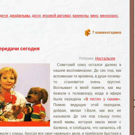
дети
,
диафильмы
,
досуг
,
игровой автомат
,
каникулы
,
кино
,
киносеанс
,
7 комментариев
ередачи сегодня
Рубрика:
Ностальгия
Советский союз остался далеко в
нашем воспоминании. До сих пор, как
вспоминаю те времена, в душе почему-
то становится очень грустно.
Всплывает в моей памяти, как мы
бежали к телевизору, когда в эфире
была передача «
В гостях у сказки
».
Помню ведущую этой передачи,
добрая, милая т.Валя, как все ее
называли. До сих пор слышу голос
моей мамы, которая звала меня с
балкона, и сообщала, что началось «В
али с улицы, бросая все свои «важные» дела, и прибегали быстрее к