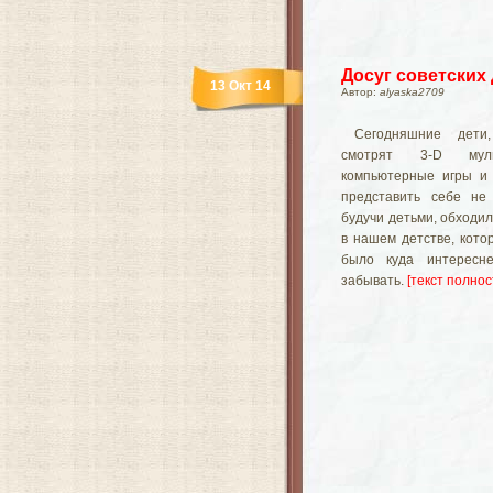
Досуг советских
13 Окт 14
Автор:
alyaska2709
Сегодняшние дети
смотрят 3-D мул
компьютерные игры и 
представить себе не 
будучи детьми, обходили
в нашем детстве, кото
было куда интерес
забывать.
[текст полност