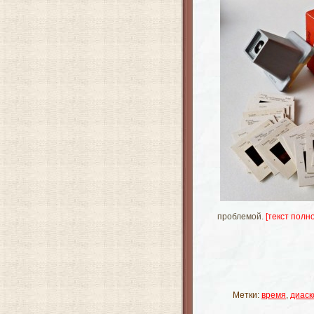
проблемой.
[текст полно
Метки:
время
,
диаск