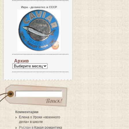
Икра - деликатес в СССР
Архив
Комментарии
Елена
в
Уроки «военного
дела» в школе
Руслан в
Какая романтика