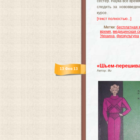
сестер. Наука все врем
следить за нововведе
курсе.
[текст полностью...]
Метки:
бесплатная 
время
,
медицинская с
Украина
,
физкультура
«Шьем-перешива
13 Фев 13
Автор:
lilu