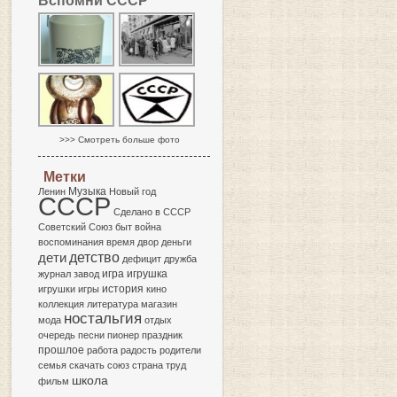
Вспомни СССР
>>> Смотреть больше фото
Метки
Музыка
Ленин
Новый год
СССР
Сделано в СССР
Советский Союз
быт
война
воспоминания
время
двор
деньги
детство
дети
дефицит
дружба
игра
журнал
завод
игрушка
история
игрушки
игры
кино
коллекция
литература
магазин
ностальгия
мода
отдых
очередь
песни
пионер
праздник
прошлое
работа
радость
родители
семья
скачать
союз
страна
труд
школа
фильм