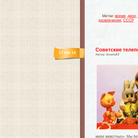
Метки:
время
,
двор
,
развлечение
,
СССР
Советские телеп
17 Авг 14
Автор:
lenaris83
мире животных». Мы беж