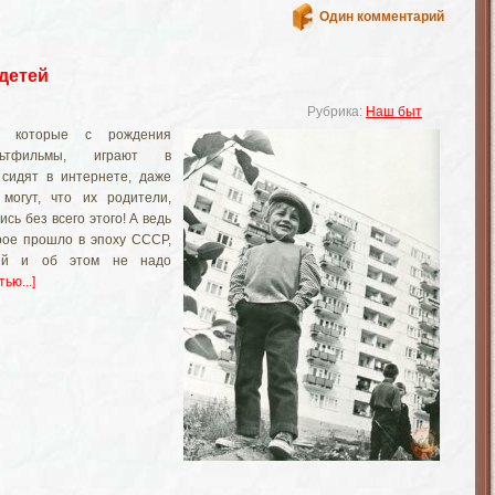
Один комментарий
 детей
Рубрика:
Наш быт
, которые с рождения
ьтфильмы, играют в
сидят в интернете, даже
могут, что их родители,
сь без всего этого! А ведь
рое прошло в эпоху СССР,
ней и об этом не надо
ью...]