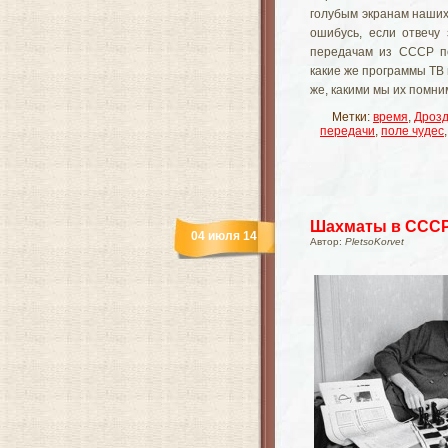
голубым экранам наших
ошибусь, если отвечу 
передачам из СССР по
какие же программы ТВ 
же, какими мы их помн
Метки:
время
,
Дроз
передачи
,
поле чудес
Шахматы в СССР 
04 июля 14
Автор:
PletsoKorvet