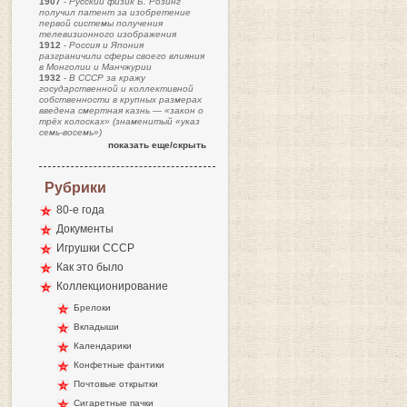
1907
-
Русский физик Б. Розинг
получил патент за изобретение
первой системы получения
телевизионного изображения
1912
-
Россия и Япония
разграничили сферы своего влияния
в Монголии и Манчжурии
1932
-
В СССР за кражу
государственной и коллективной
собственности в крупных размерах
введена смертная казнь — «закон о
трёх колосках» (знаменитый «указ
семь-восемь»)
показать еще/скрыть
Рубрики
80-е года
Документы
Игрушки СССР
Как это было
Коллекционирование
Брелоки
Вкладыши
Календарики
Конфетные фантики
Почтовые открытки
Сигаретные пачки