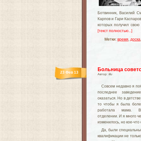
Ботвинник, Василий С
Карпов и Гари Каспаро
которых получил свою
[текст полностью...]
Метки:
время
,
доска
Больница совет
23 Фев 13
Автор:
lilu
Совсем недавно я по
последнее заведени
оказаться. Но в детств
то чтобы я была бол
работала мама. В 
отделении. И я много ч
изменилось, но кое-что 
Да, были специальн
квалификации не тольк