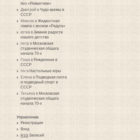
без «Романтики»
Дмитрий в
Чудо-кремы в
СССР
Микола в
Жидкостная
лампа с воском «Радуга»
котик в
Зимние радости
нашего детства
петр в
Московская
студенческая общага
начала 70-х
Гоша в
Рожденные в
СССР
niv в
Настольные игры
Елена в
Подводная охота
и подводный спорт в
СССР
Татьяна в
Московская
студенческая общага
начала 70-х
Управление
Регистрация
Вход
Записей
RSS