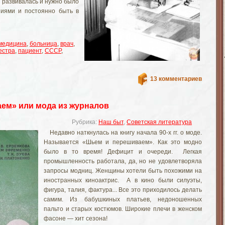
я развивалась и нужно было
ниями и постоянно быть в
медицина
,
больница
,
врач
,
естра
,
пациент
,
СССР
,
13 комментариев
ем» или мода из журналов
Рубрика:
Наш быт
,
Советская литература
Недавно наткнулась на книгу начала 90-х гг. о моде.
Называется «Шьем и перешиваем». Как это модно
было в то время! Дефицит и очереди. Легкая
промышленность работала, да, но не удовлетворяла
запросы модниц. Женщины хотели быть похожими на
иностранных киноактрис. А в кино были силуэты,
фигура, талия, фактура... Все это приходилось делать
самим. Из бабушкиных платьев, недоношенных
пальто и старых костюмов. Широкие плечи в женском
фасоне — хит сезона!