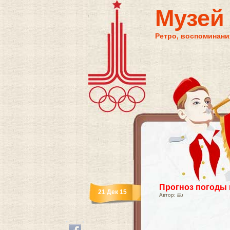
Музей
Ретро, воспоминания
Прогноз погоды
21 Дек 15
Автор:
lilu