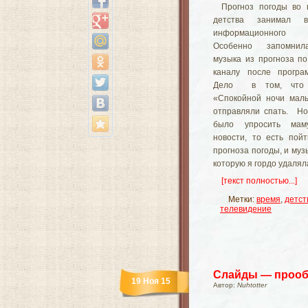
Прогноз погоды во 
детства занимал в
информационного п
Особенно запомнила
музыка из прогноза п
каналу после програ
Дело в том, что 
«Спокойной ночи мал
отправляли спать. Но
было упросить мам
новости, то есть пой
прогноза погоды, и муз
которую я гордо удалял
[текст полностью...]
Метки:
время
,
детст
телевидение
Слайды — прооб
19 Ноя 15
Автор:
Nuhtotter