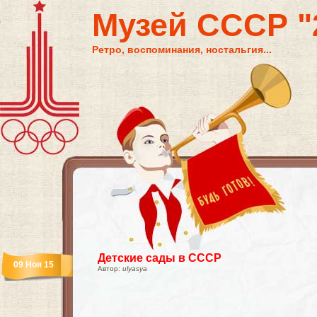
Музей СССР "2
Ретро, воспоминания, ностальгия...
Детские сады в СССР
09 Ноя 15
Автор:
ulyasya