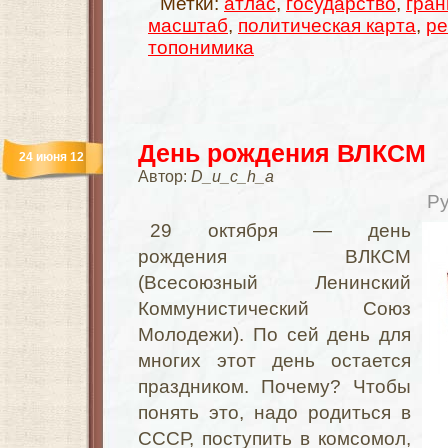
Метки:
атлас
,
государство
,
гра
масштаб
,
политическая карта
,
ре
топонимика
День рождения ВЛКСМ
24 июня 12
Автор:
D_u_c_h_a
Р
29 октября — день
рождения ВЛКСМ
(Всесоюзный Ленинский
Коммунистический Союз
Молодежи). По сей день для
многих этот день остается
праздником. Почему? Чтобы
понять это, надо родиться в
СССР, поступить в комсомол,