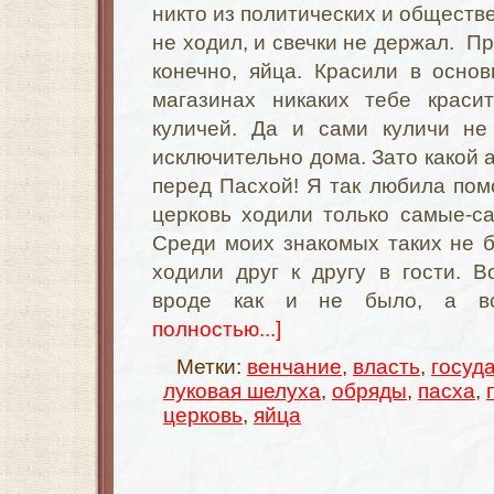
никто из политических и обществ
не ходил, и свечки не держал. П
конечно, яйца. Красили в осно
магазинах никаких тебе краси
куличей. Да и сами куличи не
исключительно дома. Зато какой 
перед Пасхой! Я так любила помо
церковь ходили только самые-с
Среди моих знакомых таких не 
ходили друг к другу в гости. В
вроде как и не было, а в
полностью...]
Метки:
венчание
,
власть
,
госуд
луковая шелуха
,
обряды
,
пасха
,
церковь
,
яйца