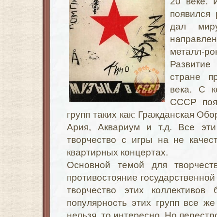
20 веке. 
появился 
дал мир
направлен
металл-рок,
Развитие
стране п
века. С 
СССР поя
групп таких как: Гражданская Обо
Ария, Аквариум и т.д. Все эт
творчество с игры на не качес
квартирных концертах.
Основной темой для творчеств
противостояние государственной 
творчество этих коллективов
популярность этих групп все же
нельзя, то интересно. Но перест