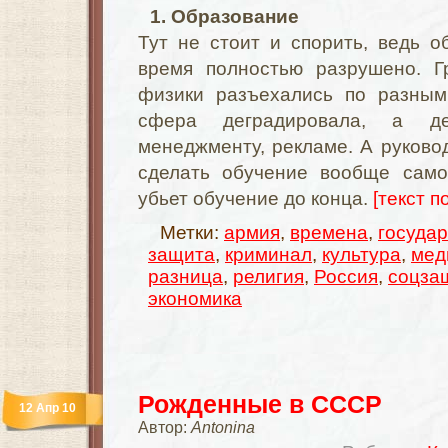
1. Образование
Тут не стоит и спорить, ведь 
время полностью разрушено. Г
физики разъехались по разным
сфера деградировала, а де
менеджменту, рекламе. А руков
сделать обучение вообще само
убьет обучение до конца.
[текст п
Метки:
армия
,
времена
,
государ
защита
,
криминал
,
культура
,
мед
разница
,
религия
,
Россия
,
соцза
экономика
Рожденные в СССР
12 Апр 10
Автор:
Antonina