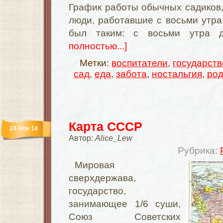
График работы обычных садиков,
люди, работавшие с восьми утра 
был таким: с восьми утра 
полностью...]
Метки:
воспитатели
,
государств
сад
,
еда
,
забота
,
ностальгия
,
род
Карта СССР
24 Ноя 14
Автор:
Alice_Lew
Рубрика:
Мировая
сверхдержава,
государство,
занимающее 1/6 суши,
Союз Советских