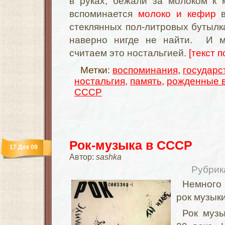
в руках, бежали за молоком к 
вспоминается
молоко и кефир
в
стеклянных пол-литровых бутылка
наверно нигде не найти. И 
считаем это ностальгией.
[текст п
Метки:
воспоминания
,
государс
ностальгия
,
память
,
рожденные в
СССР
Рок-музыка в СССР
17 Дек 09
Автор:
sashka
Рубрик
Немного
рок музык
Рок муз