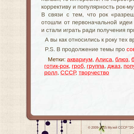
коррективу и популярность рок-му
В связи с тем, что рок «разре
отошли от первоначальной идеи 
и стали играть ради получения п
А вы как относились к року тех 
P.S. В продолжение темы про
со
Метки:
аквариум
,
Алиса
,
блюз
,
готик-рок
,
гроб
,
группа
,
джаз
,
поп
ролл
,
СССР
,
творчество
© 2009-2015
Музей СССР "20-