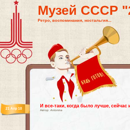
Музей СССР "2
Ретро, воспоминания, ностальгия...
И все-таки, когда было лучше, сейчас
21 Апр 10
Автор:
Antonina