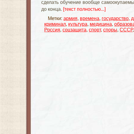
сделать обучение вообще самоокупаемы
до конца.
[текст полностью...]
Метки:
армия
,
времена
,
государство
,
д
криминал
,
культура
,
медицина
,
образов
Россия
,
соцзащита
,
спорт
,
споры
,
СССР