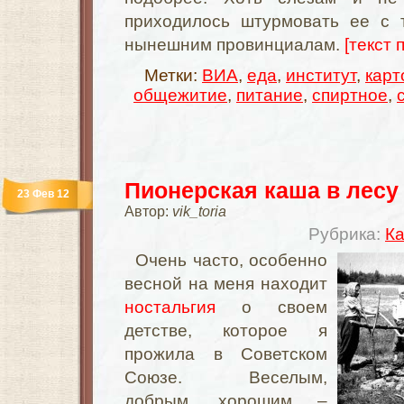
приходилось штурмовать ее с т
нынешним провинциалам.
[текст 
Метки:
ВИА
,
еда
,
институт
,
карт
общежитие
,
питание
,
спиртное
,
Пионерская каша в лесу
23 Фев 12
Автор:
vik_toria
Рубрика:
Ка
Очень часто, особенно
весной на меня находит
ностальгия
о своем
детстве, которое я
прожила в Советском
Союзе. Веселым,
добрым, хорошим –