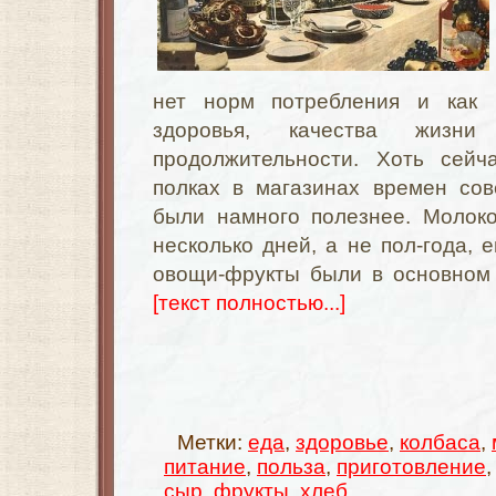
нет норм потребления и как 
здоровья, качества жиз
продолжительности. Хоть сейч
полках в магазинах времен сов
были намного полезнее. Молок
несколько дней, а не пол-года,
овощи-фрукты были в основном 
[текст полностью...]
Метки:
еда
,
здоровье
,
колбаса
,
питание
,
польза
,
приготовление
сыр
,
фрукты
,
хлеб