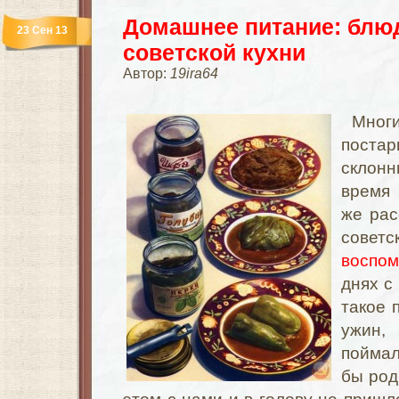
Домашнее питание: блюд
23 Сен 13
советской кухни
Автор:
19ira64
Многи
поста
склон
время
же рас
советс
воспом
днях с
такое 
ужин,
поймал
бы род