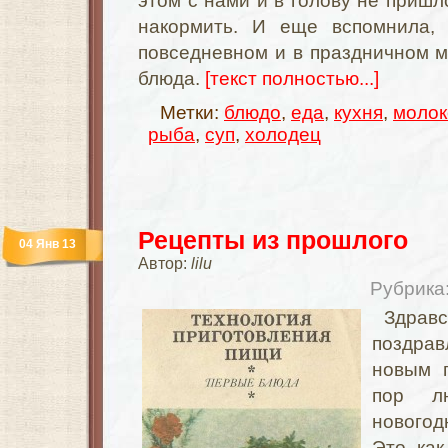
этом с нами и в голову не пришл
накормить. И еще вспомнила, 
повседневном и в праздничном 
блюда.
[текст полностью...]
Метки:
блюдо
,
еда
,
кухня
,
молок
рыба
,
суп
,
холодец
Рецепты из прошлого
04 Янв 13
Автор:
lilu
Рубрика
Здрав
поздр
новым 
пор 
новогод
Это ка