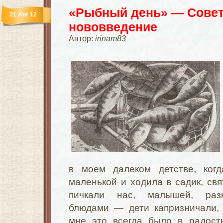
«Рыбный день» — Совет
21 Авг 12
нововведение
Автор:
irinam83
в моем далеком детстве, ко
маленькой и ходила в садик, свя
пичкали нас, малышей, раз
блюдами — дети капризничали, 
мне это всегда было в радост