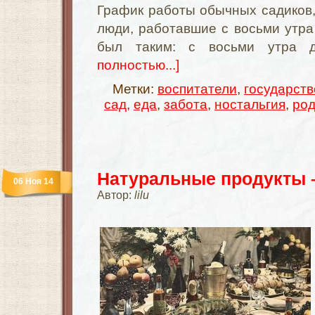
График работы обычных садиков,
люди, работавшие с восьми утра 
был таким: с восьми утра 
полностью...]
Метки:
воспитатели
,
государств
сад
,
еда
,
забота
,
ностальгия
,
род
Натуральные продукты 
06 Ноя 14
Автор:
lilu