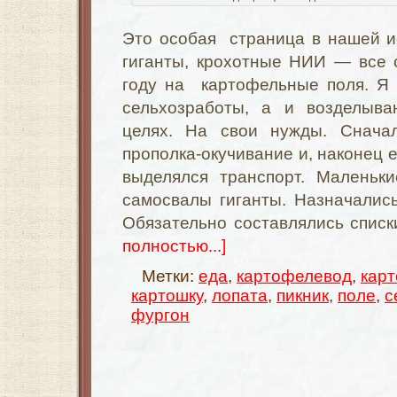
Это особая страница в нашей и
гиганты, крохотные НИИ — все 
году на картофельные поля. Я
сельхозработы, а и возделыва
целях. На свои нужды. Снача
прополка-окучивание и, наконец е
выделялся транспорт. Маленьк
самосвалы гиганты. Назначалис
Обязательно составлялись спис
полностью...]
Метки:
еда
,
картофелевод
,
кар
картошку
,
лопата
,
пикник
,
поле
,
с
фургон