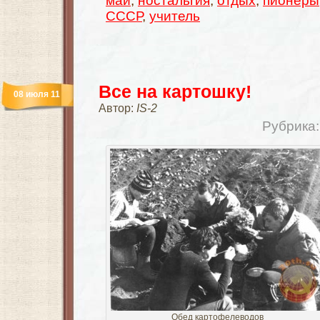
май
,
ностальгия
,
отдых
,
пионеры
СССР
,
учитель
Все на картошку!
08 июля 11
Автор:
IS-2
Рубрика
Обед картофелеводов