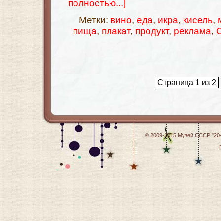
полностью...]
Метки:
вино
,
еда
,
икра
,
кисель
,
пища
,
плакат
,
продукт
,
реклама
,
Страница 1 из 2
© 2009-2015
Музей СССР "20-