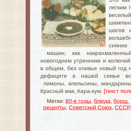
легким 
весел
шампан
шагов и
волшеб
сияни
машин, как накрахмаленны
новогоднем утреннике и колючий 
в общем, без оливье новый год н
дефиците в нашей семье вс
лимоны, апельсины, мандарины
Красный мак, Кара-кум.
[текст пол
Метки:
80-е годы
,
блюда
,
борщ
,
рецепты
,
Советский Союз
,
СССР