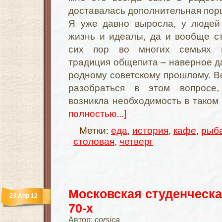
доставалась дополнительная пор
Я уже давно выросла, у людей
жизнь и идеалы, да и вообще с
сих пор во многих семьях п
традиция общепита – наверное да
родному советскому прошлому. В
разобраться в этом вопросе
возникла необходимость в тако
полностью...]
Метки:
еда
,
история
,
кафе
,
рыб
столовая
,
четверг
Московская студенческа
23 Апр 12
70-х
Автор:
corsica