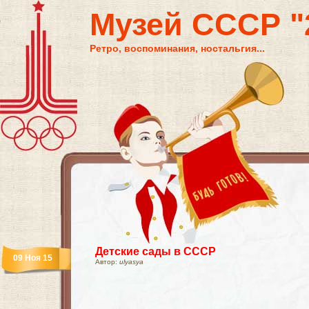
Музей СССР "2
Ретро, воспоминания, ностальгия...
Детские сады в СССР
09 Ноя 15
Автор:
ulyasya