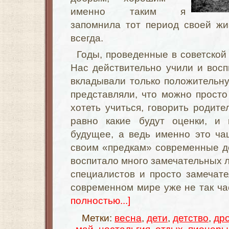
именно таким я
запомнила тот период своей жи
всегда.
Годы, проведенные в советской
Нас действительно учили и вос
вкладывали только положительн
представляли, что можно просто
хотеть учиться, говорить родите
равно какие будут оценки, и 
будущее, а ведь именно это ча
своим «предкам» современные д
воспитало много замечательных л
специалистов и просто замечат
современном мире уже не так ча
полностью...]
Метки:
весна
,
дети
,
детство
,
др