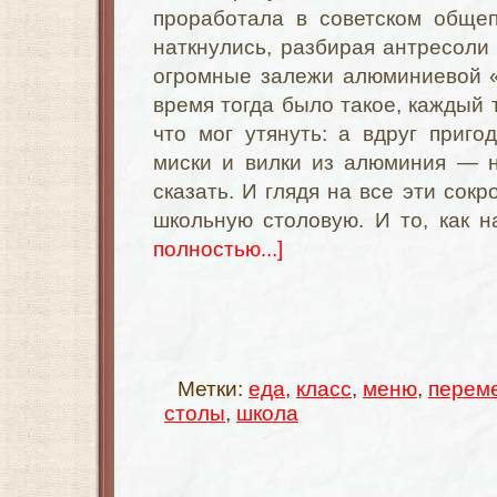
проработала в советском общеп
наткнулись, разбирая антресоли
огромные залежи алюминиевой «
время тогда было такое, каждый 
что мог утянуть: а вдруг приго
миски и вилки из алюминия — н
сказать. И глядя на все эти сок
школьную столовую. И то, как 
полностью...]
Метки:
еда
,
класс
,
меню
,
перем
столы
,
школа