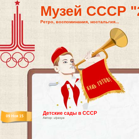
Музей СССР "2
Ретро, воспоминания, ностальгия...
Детские сады в СССР
09 Ноя 15
Автор:
ulyasya