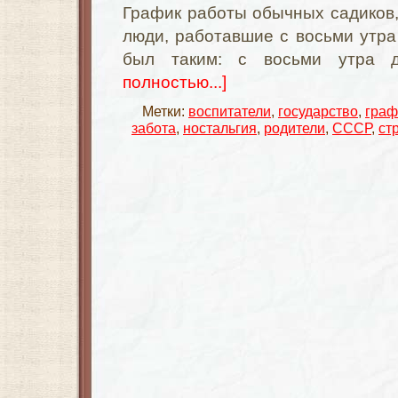
График работы обычных садиков,
люди, работавшие с восьми утра 
был таким: с восьми утра 
полностью...]
Метки:
воспитатели
,
государство
,
граф
забота
,
ностальгия
,
родители
,
СССР
,
ст