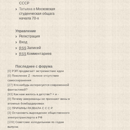
СССР
Татьяна в
Московская
студенческая общага
начала 70-х
Управление
Регистрация
Вход
Записей
RSS
Комментариев
RSS
Последнее с форума
[0]
РЭП продвигает экстремисткие идеи
[0]
Поколение Z - полное отсутствие
самосохранения
[27]
Кто-нибудь интересуется современной
фантастикой?
[93]
Как нам жилось в детстве? + и -
[0]
Почему американцы не признают вины в
атомных бомбардировках
[1]
ПРИЧИНЫ РАЗВАЛА С С С Р
[3]
Остановить вырождение общественного
электротранспорта в РФ
[109]
Советские холодильники по годам
выпуска