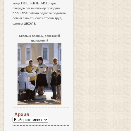
ностальгия
мода
отдых
очередь
песни
пионер
праздник
прошлое
работа
радость
родители
семья
скачать
союз
страна
труд
школа
фильм
Сколько весишь, советский
гражданин?
Архив