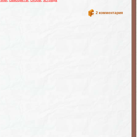
лики
,
самоцветы
,
сябры
,
эстрада
2 комментария