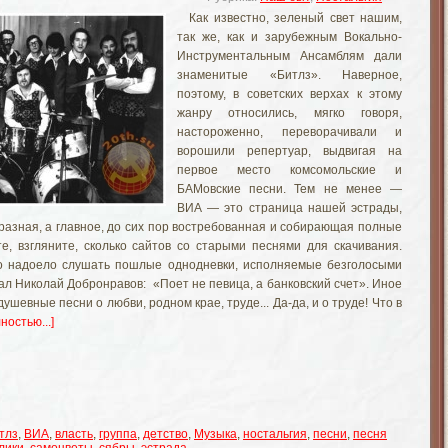
Как известно, зеленый свет нашим,
так же, как и зарубежным Вокально-
Инструментальным Ансамблям дали
знаменитые «Битлз». Наверное,
поэтому, в советских верхах к этому
жанру относились, мягко говоря,
настороженно, переворачивали и
ворошили репертуар, выдвигая на
первое место комсомольские и
БАМовские песни. Тем не менее —
ВИА — это страница нашей эстрады,
бразная, а главное, до сих пор востребованная и собирающая полные
е, взгляните, сколько сайтов со старыми песнями для скачивания.
о надоело слушать пошлые однодневки, исполняемые безголосыми
ал Николай Добронравов: «Поет не певица, а банковский счет». Иное
шевные песни о любви, родном крае, труде... Да-да, и о труде! Что в
ностью...]
тлз
,
ВИА
,
власть
,
группа
,
детство
,
Музыка
,
ностальгия
,
песни
,
песня