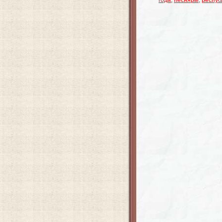
года
,
песняры
,
респуб