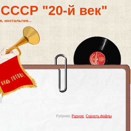
 СССР "20-й век"
, ностальгия...
Рубрика:
Разное
,
Скачать файлы