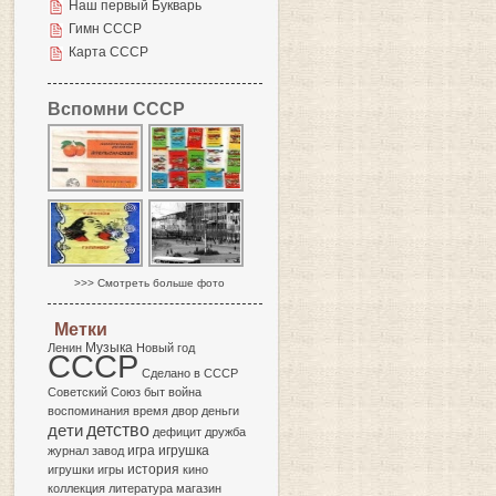
Наш первый Букварь
Гимн СССР
Карта СССР
Вспомни СССР
>>> Смотреть больше фото
Метки
Музыка
Ленин
Новый год
СССР
Сделано в СССР
Советский Союз
быт
война
воспоминания
время
двор
деньги
детство
дети
дефицит
дружба
игра
журнал
завод
игрушка
история
игрушки
игры
кино
коллекция
литература
магазин