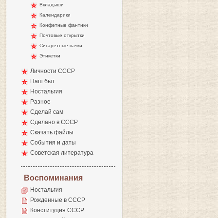
Вкладыши
Календарики
Конфетные фантики
Почтовые открытки
Сигаретные пачки
Этикетки
Личности СССР
Наш быт
Ностальгия
Разное
Сделай сам
Сделано в СССР
Скачать файлы
События и даты
Советская литература
Воспоминания
Ностальгия
Рожденные в СССР
Конституция СССР