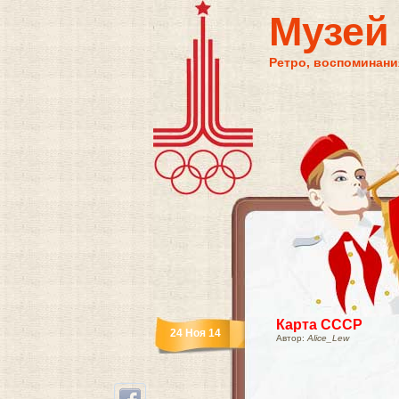
Музей
Ретро, воспоминания
Карта СССР
24 Ноя 14
Автор:
Alice_Lew