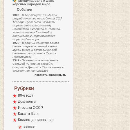
Международный День
кореных народов мира
События
1905
-
В Портсмуте (США) при
посредничестве президента США
Теодора Рузвельта начались
мирные переговоры между
Российской империей и Японией,
завершившиеся 5 сентября
подписанием Портсмутского
мирного договора
1928
-
В здании ленинградского
цирка открылся первый в мире
Музей цирка и эстрады (Музей
циркового искусства в Санкт-
Петербурге)
1942
-
Знаменитое исполнение
Седьмой («Ленинградской»)
симфонии Дмитрия Шостаковича в
осаждённом Ленинграде
показать еще/скрыть
Рубрики
80-е года
Документы
Игрушки СССР
Как это было
Коллекционирование
Брелоки