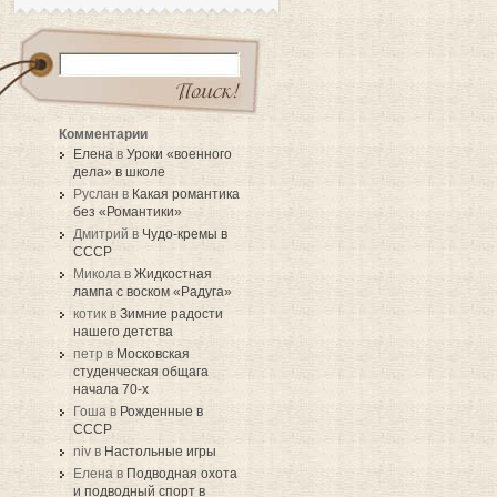
Комментарии
Елена
в
Уроки «военного
дела» в школе
Руслан в
Какая романтика
без «Романтики»
Дмитрий в
Чудо-кремы в
СССР
Микола в
Жидкостная
лампа с воском «Радуга»
котик в
Зимние радости
нашего детства
петр в
Московская
студенческая общага
начала 70-х
Гоша в
Рожденные в
СССР
niv в
Настольные игры
Елена в
Подводная охота
и подводный спорт в