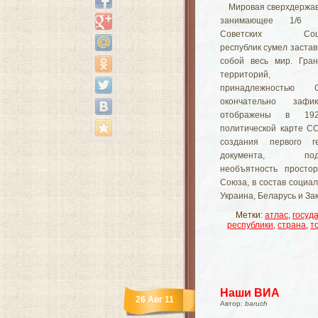
Мировая сверхдержава
занимающее 1/6 
Советских Социа
республик сумел застав
собой весь мир. Гра
территорий, сч
принадлежностью
окончательно зафи
отображены в 19
политической карте С
создания первого ге
документа, подт
необъятность простор
Союза, в состав социа
Украина, Беларусь и З
Метки:
атлас
,
госуд
республики
,
страна
,
т
Наши ВИА
26 Авг 11
Автор:
baruch