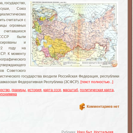
, государство,
суши, Союз
листических
ить считаться с
ницы огромных
итавшихся
 СССР были
ксированы и
22 году на
ССР. К моменту
ографического
верждающего
ов Советского
листического государства входили Российская Федерация, республики
акавказская Федеративная Республика (ЗСФСР).
[текст полностью...]
арство
,
границы
,
история
,
карта ссср
,
масштаб
,
политическая карта
,
опонимика
Комментариев нет
Рубрика:
Наш быт
,
Ностальгия