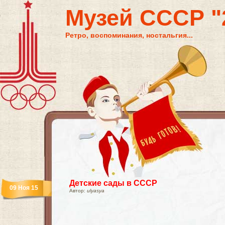
Музей СССР "2
Ретро, воспоминания, ностальгия...
Детские сады в СССР
09 Ноя 15
Автор:
ulyasya