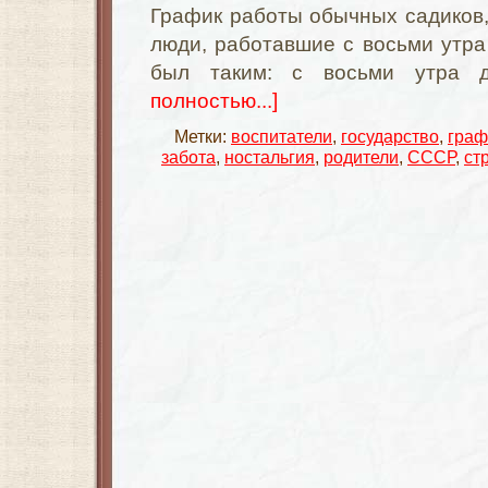
График работы обычных садиков,
люди, работавшие с восьми утра 
был таким: с восьми утра 
полностью...]
Метки:
воспитатели
,
государство
,
граф
забота
,
ностальгия
,
родители
,
СССР
,
ст