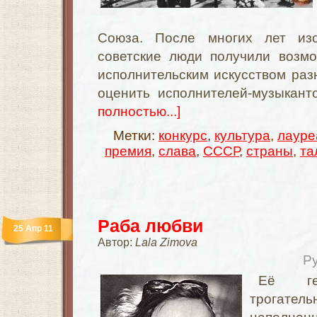
Союза. После многих лет из
советские люди получили возмо
исполнительским искусством раз
оценить исполнителей-музыкант
полностью...]
Метки:
конкурс
,
культура
,
лауре
премия
,
слава
,
СССР
,
страны
,
та
Раба любви
25 Апр 11
Автор:
Lala Zimova
Р
Её ге
трогатель