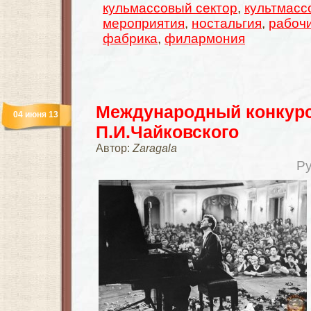
кульмассовый сектор
,
культмасс
мероприятия
,
ностальгия
,
рабочи
фабрика
,
филармония
Международный конкурс
04 июня 13
П.И.Чайковского
Автор:
Zaragala
Р