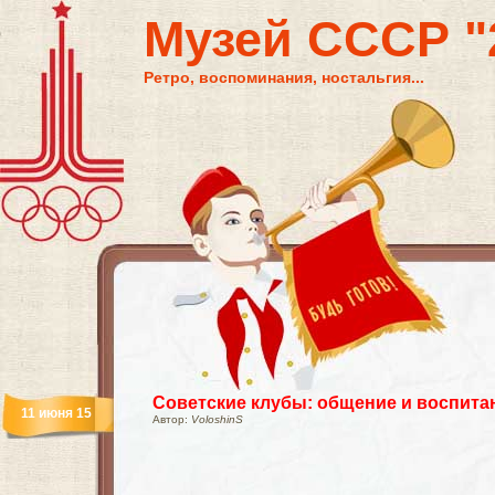
Музей СССР "2
Ретро, воспоминания, ностальгия...
Советские клубы: общение и воспита
11 июня 15
Автор:
VoloshinS