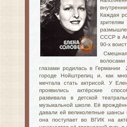
наполн
внутрен
Каждая ро
зрителя
размышл
СССР в А
90-х воис
Смешна
волосам
глазами родилась в Германии 
городе Нойштрелиц и, как мно
мечтала стать актрисой. У Ел
проявились актёрские спос
развивала в детской театраль
музыкальной школе. Её врождённ
давали ей великолепные шансы 
она поступает во ВГИК на актё