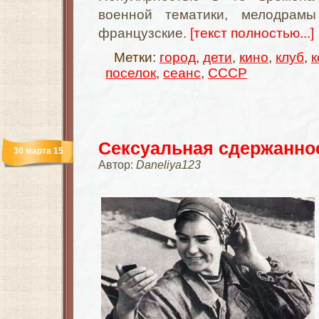
военной тематики, мелодрам
французские.
[текст полностью...]
Метки:
город
,
дети
,
кино
,
клуб
,
к
поселок
,
сеанс
,
СССР
Сексуальная сдержанно
30 марта 15
Автор:
Daneliya123