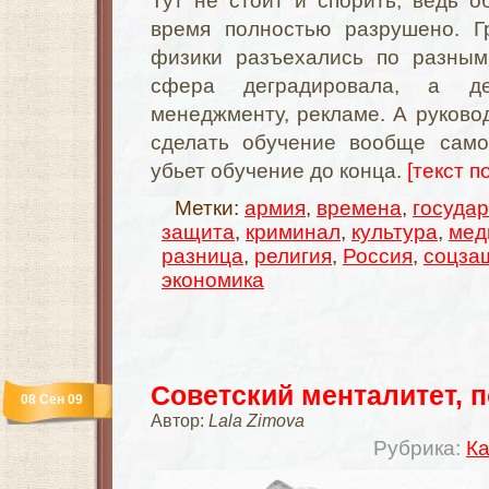
Тут не стоит и спорить, ведь 
время полностью разрушено. Г
физики разъехались по разным
сфера деградировала, а де
менеджменту, рекламе. А руков
сделать обучение вообще само
убьет обучение до конца.
[текст п
Метки:
армия
,
времена
,
государ
защита
,
криминал
,
культура
,
мед
разница
,
религия
,
Россия
,
соцза
экономика
Советский менталитет, 
08 Сен 09
Автор:
Lala Zimova
Рубрика:
Ка