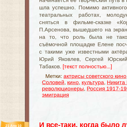
начинается её творческий путь в 
шла успешно. Помимо активного
театральных работах, молод
сняться в фильме-сказке «Ко
П.Арсенова, вышедшего на экран
на то, что роль была не тако
съёмочной площадке Елене посч
с такими уже известными актёра
Юрий Яковлев, Сергей Юрски
Табаков.
[текст полностью...]
Метки:
актрисы советского кино
Соловей
,
кино
,
культура
,
Никита
революционеры
,
Россия 1917-1
эмиграция
И все-таки, когда было 
21 Апр 10