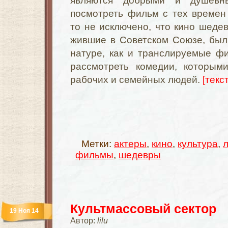
являются добрыми и душевн
посмотреть фильм с тех времен
то не исключено, что кино шедев
жившие в Советском Союзе, был
натуре, как и транслируемые ф
рассмотреть комедии, которым
рабочих и семейных людей.
[текс
Метки:
актеры
,
кино
,
культура
,
фильмы
,
шедевры
Культмассовый сектор
19 Ноя 14
Автор:
lilu