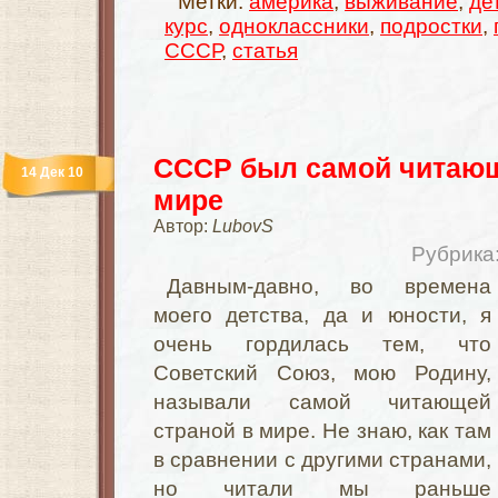
Метки:
америка
,
выживание
,
де
курс
,
одноклассники
,
подростки
,
СССР
,
статья
СССР был самой читающ
14 Дек 10
мире
Автор:
LubovS
Рубрика
Давным-давно, во времена
моего детства, да и юности, я
очень гордилась тем, что
Советский Союз, мою Родину,
называли самой читающей
страной в мире. Не знаю, как там
в сравнении с другими странами,
но читали мы раньше