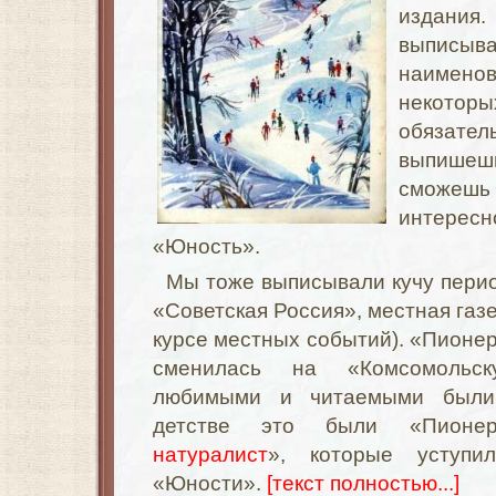
издания.
выписы
наименов
некотор
обязате
выпише
сможеш
интере
«Юность».
Мы тоже выписывали кучу пери
«Советская Россия», местная газе
курсе местных событий). «Пионер
сменилась на «Комсомольс
любимыми и читаемыми были,
детстве это были «Пионер
натуралист
», которые уступи
«Юности».
[текст полностью...]