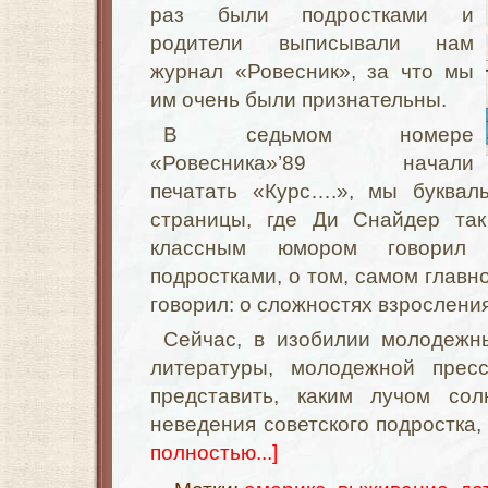
раз были подростками и
родители выписывали нам
журнал «Ровесник», за что мы
им очень были признательны.
В седьмом номере
«Ровесника»’89 начали
печатать «Курс….», мы буквал
страницы, где Ди Снайдер так
классным юмором говорил 
подростками, о том, самом главно
говорил: о сложностях взросления
Сейчас, в изобилии молодежны
литературы, молодежной прес
представить, каким лучом со
неведения советского подростка
полностью...]