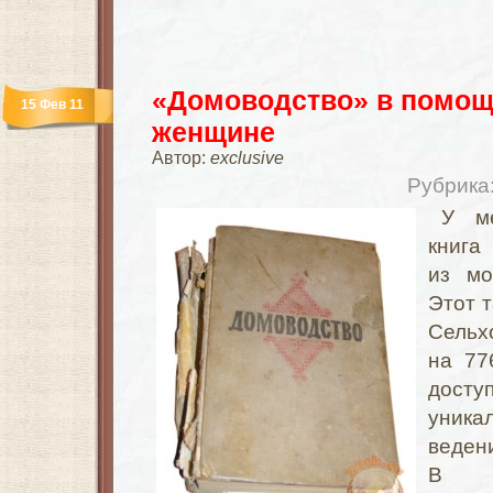
«Домоводство» в помощ
15 Фев 11
женщине
Автор:
exclusive
Рубрика
У м
книга
из мо
Этот 
Сельх
на 77
дост
уник
веден
В с