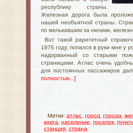
республику страны.
Железная дорога была проложе
нашей необъятной страны. Стран
по мелькавшим за окнами, желез
Вот такой раритетный справо
1975 году, попался в руки мне у 
надорванный со старыми пож
страницами. Атлас очень удобн
для постоянных пассажиров дал
полностью...]
Метки:
атлас
,
город
,
города
,
же
книга
,
население
,
поселок
,
пункт
станция
,
страна