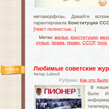
метаморфозы. Давайте вспо
гарантировала
Конституция СС
[текст полностью...]
Метки:
жилье
,
конституция
,
мед
отдых
,
права
,
право
,
СССР
,
труд
Любимые советские жу
26 Фев 10
Автор:
LubovS
Рубрика:
Как это было
В наше
было Ин
информ
телепер