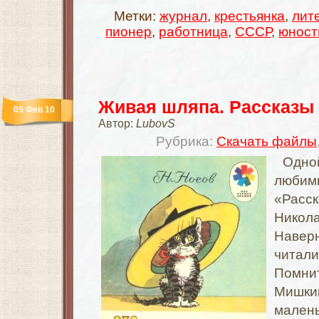
Метки:
журнал
,
крестьянка
,
лит
пионер
,
работница
,
СССР
,
юност
Живая шляпа. Рассказы
05 Фев 10
Автор:
LubovS
Рубрика:
Скачать файлы
Одн
любимы
«Расск
Никол
Навер
читали
Помни
Мишкин
малень