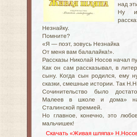
над эт
Ну и
расск
Незнайку.
Помните?
«Я — поэт, зовусь Незнайка
От меня вам балалайка!».
Рассказы Николай Носов начал пу
Как он сам рассказывал, в лите
сыну. Когда сын родился, ему 
сказки, смешные истории. Так Н.Н
Сочинительство было достат
Малеев в школе и дома» на
Сталинской премией.
Но главное, конечно, это любо
мальчишек!
Скачать «Живая шляпа» Н.Носов 