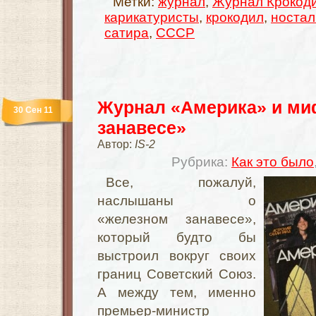
Метки:
журнал
,
Журнал Крокод
карикатуристы
,
крокодил
,
ностал
сатира
,
СССР
Журнал «Америка» и ми
30 Сен 11
занавесе»
Автор:
IS-2
Рубрика:
Как это было
Все, пожалуй,
наслышаны о
«железном занавесе»,
который будто бы
выстроил вокруг своих
границ Советский Союз.
А между тем, именно
премьер-министр