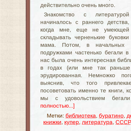
действительно очень много.
Знакомство с литературой
начиналось с раннего детства,
когда мне, еще не умеющей
складывать черненькие буковки
мама. Потом, в начальных
подружками частенько бегали в
нас была очень интересная биб
в годах (или мне так раньше 
эрудированная. Немножко по
выяснив, что того привлека
посоветовать именно те книги, к
мы с удовольствием бегал
полностью...]
Метки:
библиотека
,
буратино
,
д
книжки
,
купер
,
литература
,
СССР