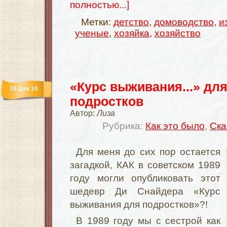
полностью...]
Метки:
детство
,
домоводство
,
и
ученые
,
хозяйка
,
хозяйство
«Курс выживания...» для
16 Дек 10
подростков
Автор:
Лиза
Рубрика:
Как это было
,
Ска
Для меня до сих пор остается
загадкой, КАК в советском 1989
году могли опубликовать этот
шедевр Ди Снайдера «Курс
выживания для подростков»?!
В 1989 году мы с сестрой как