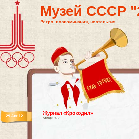
Музей СССР "2
Ретро, воспоминания, ностальгия...
Журнал «Крокодил»
29 Авг 12
Автор:
IS-2