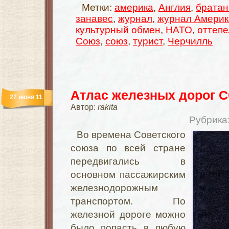
Метки:
америка
,
Англия
,
братан
занавес
,
журнал
,
журнал Америк
культурный обмен
,
НАТО
,
оттепе
Союз
,
союз
,
турист
,
Черчилль
Атлас железных дорог 
27 июня 11
Автор:
rakita
Рубрика
Во времена Советского
союза по всей стране
передвигались в
основном пассажирским
железнодорожным
транспортом. По
железной дороге можно
было попасть в любую