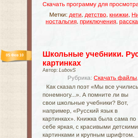
Скачать программу для просмотра
Метки:
дети
,
детство
,
книжки
,
Н
ностальгия
,
приключения
,
расск
Школьные учебники. Рус
05 Фев 10
картинках
Автор:
LubovS
Рубрика:
Скачать файлы
Как сказал поэт «Мы все училис
понемногу...». А помните ли вы
свои школьные учебники? Вот,
например, «Русский язык в
картинках». Книжка была сама по
себе яркая, с красивыми детскими
картинками и крупным шрифтом.