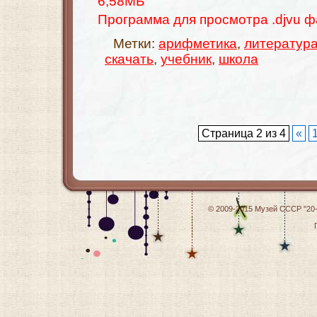
6,58МБ
Программа для просмотра .djvu 
Метки:
арифметика
,
литератур
скачать
,
учебник
,
школа
Страница 2 из 4
«
© 2009-2015
Музей СССР "20-