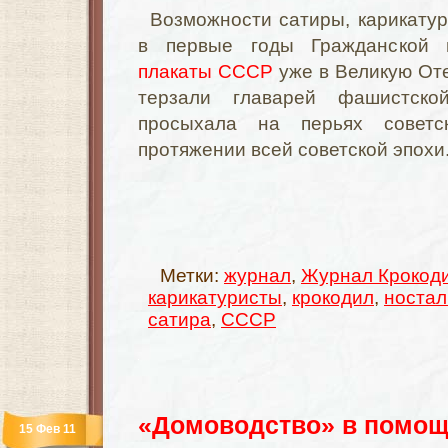
Возможности сатиры, карикату
в первые годы Гражданской 
плакаты СССР
уже в Великую От
терзали главарей фашистск
просыхала на перьях советс
протяжении всей советской эпохи
Метки:
журнал
,
Журнал Крокод
карикатуристы
,
крокодил
,
ностал
сатира
,
СССР
«Домоводство» в помощ
15 Фев 11