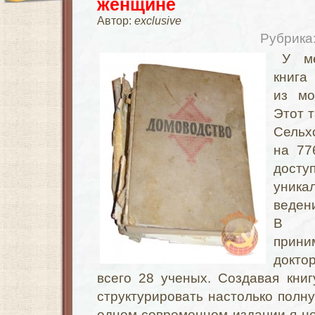
женщине
Автор:
exclusive
Рубрика
У м
книга
из мо
Этот 
Сельх
на 77
дост
уник
веден
В с
прини
докто
всего 28 ученых. Создавая книг
структурировать настолько полн
одном современном издании я не