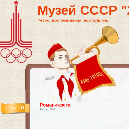
Музей СССР "2
Ретро, воспоминания, ностальгия...
Роман-газета
04 июля 13
Автор:
IS-2