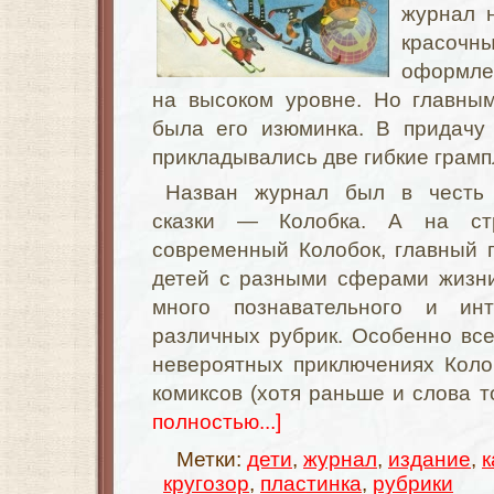
журнал 
красочн
оформле
на высоком уровне. Но главны
была его изюминка. В придачу
прикладывались две гибкие грамп
Назван журнал был в честь 
сказки — Колобка. А на ст
современный Колобок, главный 
детей с разными сферами
жизн
много познавательного и ин
различных рубрик. Особенно вс
невероятных приключениях Колоб
комиксов (хотя раньше и слова т
полностью...]
Метки:
дети
,
журнал
,
издание
,
к
кругозор
,
пластинка
,
рубрики