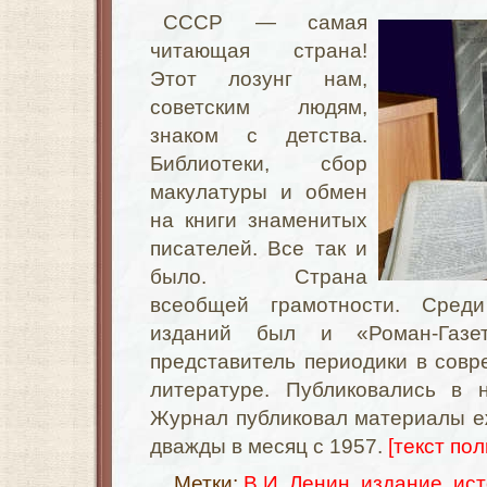
СССР — самая
читающая страна!
Этот лозунг нам,
советским людям,
знаком с детства.
Библиотеки, сбор
макулатуры и обмен
на книги знаменитых
писателей. Все так и
было. Страна
всеобщей грамотности. Сред
изданий был и «Роман-Газет
представитель периодики в сов
литературе. Публиковались в 
Журнал публиковал материалы е
дважды в месяц с 1957.
[текст пол
Метки:
В.И. Ленин
,
издание
,
ис