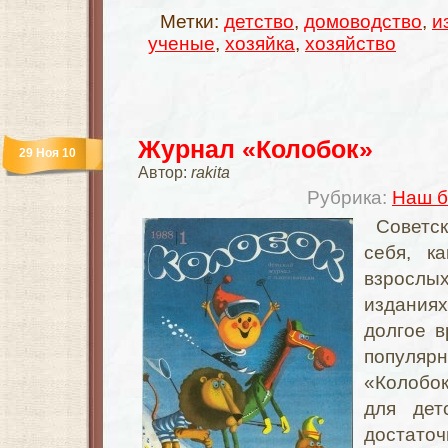
Метки:
детство
,
домоводство
,
и
ученые
,
хозяйка
,
хозяйство
Журнал «Колобок»
29 Ноя 10
Автор:
rakita
Рубрика:
Наш б
Советс
себя, к
взрос
издани
долгое в
популяр
«Колобок
для дет
достато