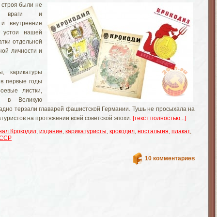
о строя были не
е враги и
 и внутренние
 устои нашей
атки отдельной
ной личности и
ы, карикатуры
в первые годы
оевые листки,
 в Великую
дно терзали главарей фашистской Германии. Тушь не просыхала на
атуристов на протяжении всей советской эпохи.
[текст полностью...]
нал Крокодил
,
издание
,
карикатуристы
,
крокодил
,
ностальгия
,
плакат
,
ССР
10 комментариев