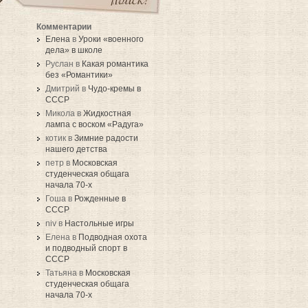
Комментарии
Елена
в
Уроки «военного
дела» в школе
Руслан в
Какая романтика
без «Романтики»
Дмитрий в
Чудо-кремы в
СССР
Микола в
Жидкостная
лампа с воском «Радуга»
котик в
Зимние радости
нашего детства
петр в
Московская
студенческая общага
начала 70-х
Гоша в
Рожденные в
СССР
niv в
Настольные игры
Елена в
Подводная охота
и подводный спорт в
СССР
Татьяна в
Московская
студенческая общага
начала 70-х