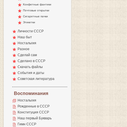
Конфетные фантики
Почтовые открытки
Сигаретные пачки
Этикетки
Личности СССР
Наш быт
Ностальгия
Разное
Сделай сам
Сделано в СССР
Скачать файлы
События и даты
Советская литература
Воспоминания
Ностальгия
Рожденные в СССР
Конституция СССР
Наш первый Букварь
Гимн СССР