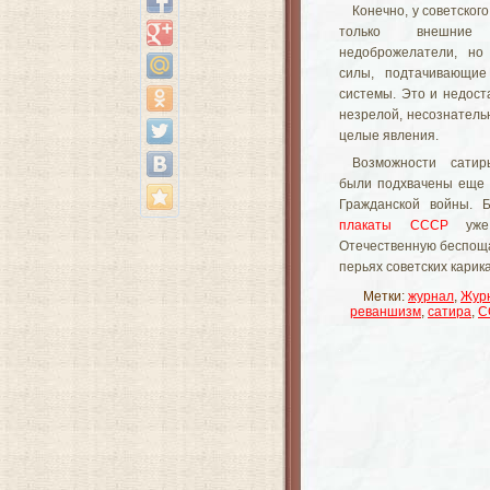
Конечно, у советског
только внешни
недоброжелатели, но
силы, подтачивающие
системы. Это и недост
незрелой, несознатель
целые явления.
Возможности сатир
были подхвачены еще 
Гражданской войны. Б
плакаты СССР
уже
Отечественную беспоща
перьях советских карик
Метки:
журнал
,
Жур
реваншизм
,
сатира
,
С