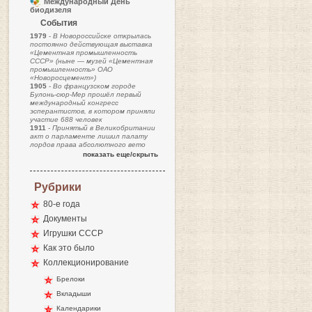
Международный День
биодизеля
События
1979
-
В Новороссийске открылась
постоянно действующая выставка
«Цементная промышленность
СССР» (ныне — музей «Цементная
промышленность» ОАО
«Новоросцемент»)
1905
-
Во французском городе
Булонь-сюр-Мер прошёл первый
международный конгресс
эсперантистов, в котором приняли
участие 688 человек
1911
-
Принятый в Великобритании
акт о парламенте лишил палату
лордов права абсолютного вето
показать еще/скрыть
Рубрики
80-е года
Документы
Игрушки СССР
Как это было
Коллекционирование
Брелоки
Вкладыши
Календарики