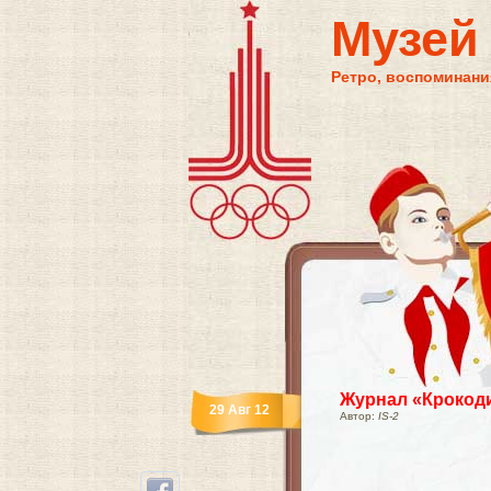
Музей
Ретро, воспоминания
Журнал «Крокод
29 Авг 12
Автор:
IS-2