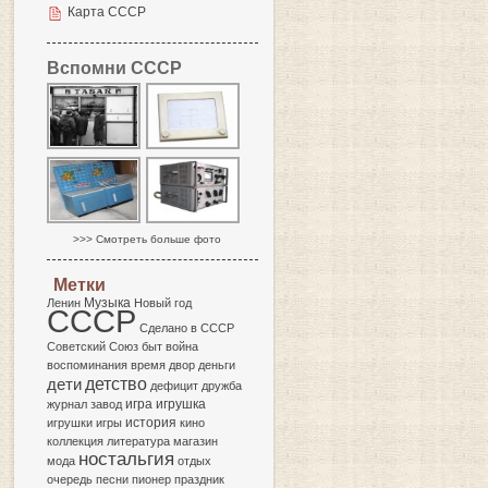
Карта СССР
Вспомни СССР
>>> Смотреть больше фото
Метки
Музыка
Ленин
Новый год
СССР
Сделано в СССР
Советский Союз
быт
война
воспоминания
время
двор
деньги
детство
дети
дефицит
дружба
игра
журнал
завод
игрушка
история
игрушки
игры
кино
коллекция
литература
магазин
ностальгия
мода
отдых
очередь
песни
пионер
праздник