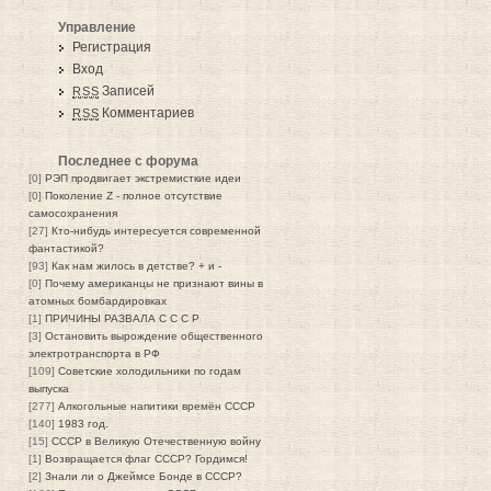
Управление
Регистрация
Вход
Записей
RSS
Комментариев
RSS
Последнее с форума
[0]
РЭП продвигает экстремисткие идеи
[0]
Поколение Z - полное отсутствие
самосохранения
[27]
Кто-нибудь интересуется современной
фантастикой?
[93]
Как нам жилось в детстве? + и -
[0]
Почему американцы не признают вины в
атомных бомбардировках
[1]
ПРИЧИНЫ РАЗВАЛА С С С Р
[3]
Остановить вырождение общественного
электротранспорта в РФ
[109]
Советские холодильники по годам
выпуска
[277]
Алкогольные напитики времён СССР
[140]
1983 год.
[15]
СССР в Великую Отечественную войну
[1]
Возвращается флаг СССР? Гордимся!
[2]
Знали ли о Джеймсе Бонде в СССР?