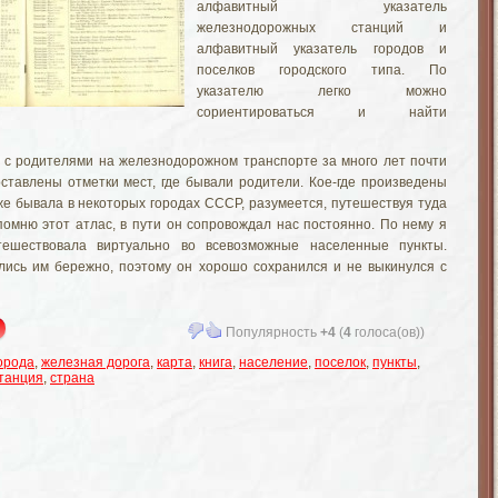
алфавитный указатель
железнодорожных станций и
алфавитный указатель городов и
поселков городского типа. По
указателю легко можно
сориентироваться и найти
 с родителями на железнодорожном транспорте за много лет почти
оставлены отметки мест, где бывали родители. Кое-где произведены
оже бывала в некоторых городах СССР, разумеется, путешествуя туда
помню этот атлас, в пути он сопровождал нас постоянно. По нему я
тешествовала виртуально во всевозможные населенные пункты.
лись им бережно, поэтому он хорошо сохранился и не выкинулся с
Популярность
+4
(
4
голоса(ов))
орода
,
железная дорога
,
карта
,
книга
,
население
,
поселок
,
пункты
,
танция
,
страна