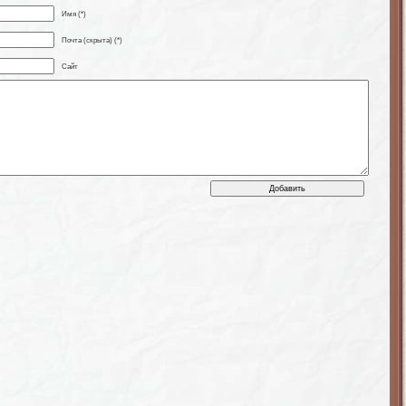
Имя (*)
Почта (скрыта) (*)
Сайт