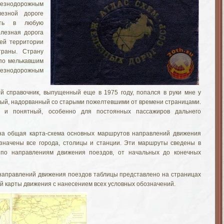
знодорожным
езной дороге
сть в любую
елезная дорога
ей территории
раны. Страну
 по мелькавшим
знодорожным
й справочник, выпущенный еще в 1975 году, попался в руки мне у
тый, надорванный со старыми пожелтевшими от времени страницами.
 и понятный, особенно для постоянных пассажиров дальнего
на общая карта-схема основных маршрутов направлений движения
значены все города, столицы и станции. Эти маршруты сведены в
 по направлениям движения поездов, от начальных до конечных
направлений движения поездов таблицы представлено на страницах
й карты движения с нанесением всех условных обозначений.