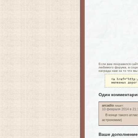
Если вам понравился сайт 
любимого форума, в социа
награда нам за то что мы
<a href="http:
железных дорог
Один комментари
arcadio
пишет:
10 февраля 2014 в 21:
В конце такого атла
астрономии)
Ваше дополнение