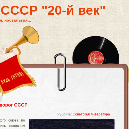
 СССР "20-й век"
, ностальгия...
 дорог СССР
Рубрика:
Советская литература
кого союза по
ись в основном