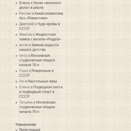
Елена
в
Уроки «военного
дела» в школе
Руслан в
Какая романтика
без «Романтики»
Дмитрий в
Чудо-кремы в
СССР
Микола в
Жидкостная
лампа с воском «Радуга»
котик в
Зимние радости
нашего детства
петр в
Московская
студенческая общага
начала 70-х
Гоша в
Рожденные в
СССР
niv в
Настольные игры
Елена в
Подводная охота
и подводный спорт в
СССР
Татьяна в
Московская
студенческая общага
начала 70-х
Управление
Регистрация