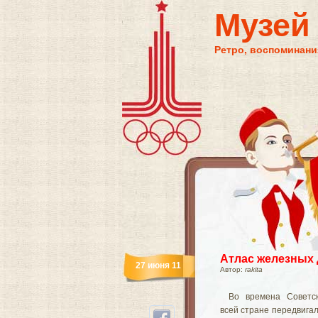
Музей
Ретро, воспоминания
Атлас железных
27 июня 11
Автор:
rakita
Во времена Советс
всей стране передвигал