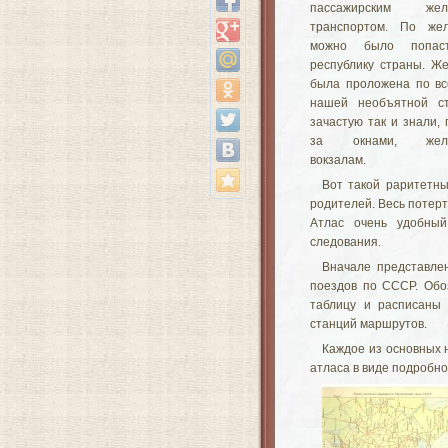
пассажирским желе
транспортом. По жел
можно было попа
республику страны. Ж
была проложена по вс
нашей необъятной ст
зачастую так и знали,
за окнами, желе
вокзалам.
Вот такой раритетны
родителей. Весь потер
Атлас очень удобный
следования.
Вначале представле
поездов по СССР. Обо
таблицу и расписаны
станций маршрутов.
Каждое из основных 
атласа в виде подробно