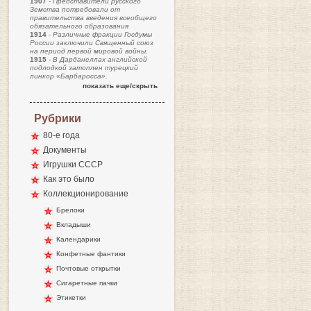
1907
-
Представители русского
Земства потребовали от
правительства введения всеобщего
обязательного образования
1914
-
Различные фракции Госдумы
России заключили Священный союз
на период первой мировой войны.
1915
-
В Дарданеллах английской
подлодкой затоплен турецкий
линкор «Барбаросса».
показать еще/скрыть
Рубрики
80-е года
Документы
Игрушки СССР
Как это было
Коллекционирование
Брелоки
Вкладыши
Календарики
Конфетные фантики
Почтовые открытки
Сигаретные пачки
Этикетки