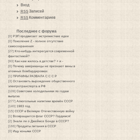
Вход
Записей
RSS
Комментариев
RSS
Последнее с форума
[0]
РЭП продвигает экстремисткие идеи
[0]
Поколение Z - полное отсутствие
самосохранения
[27]
Кто-нибудь интересуется современной
фантастикой?
[93]
Как нам жилось в детстве? + и -
[0]
Почему американцы не признают вины в
атомных бомбардировках
[1]
ПРИЧИНЫ РАЗВАЛА С С С Р
[3]
Остановить вырождение общественного
электротранспорта в РФ
[109]
Советские холодильники по годам
выпуска
[277]
Алкогольные напитики времён СССР
[140]
1983 год.
[15]
СССР в Великую Отечественную войну
[1]
Возвращается флаг СССР? Гордимся!
[2]
Знали ли о Джеймсе Бонде в СССР?
[166]
Продукты питания в СССР
[0]
Ищу коньяки СССР