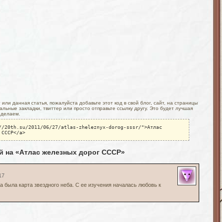
или данная статья, пожалуйста добавьте этот код в свой блог, сайт, на страницы
льные закладки, твиттер или просто отправьте ссылку другу. Это будет лучшая
 делаем.
//20th.su/2011/06/27/atlas-zheleznyx-dorog-sssr/">Атлас
 СССР</a>
й на «Атлас железных дорог СССР»
17
са была карта звездного неба. С ее изучения началась любовь к