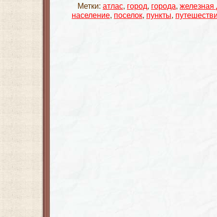
Метки:
атлас
,
город
,
города
,
железная 
население
,
поселок
,
пункты
,
путешеств