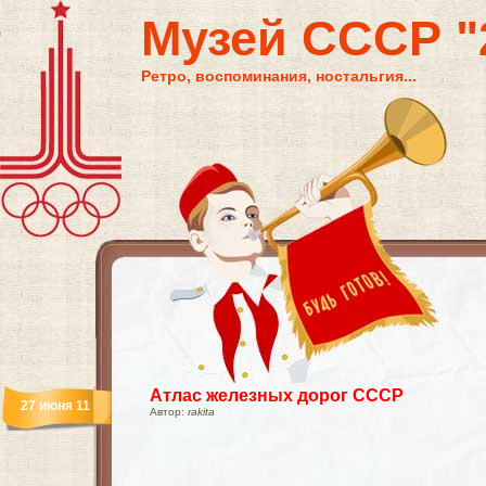
Музей СССР "2
Ретро, воспоминания, ностальгия...
Атлас железных дорог СССР
27 июня 11
Автор:
rakita