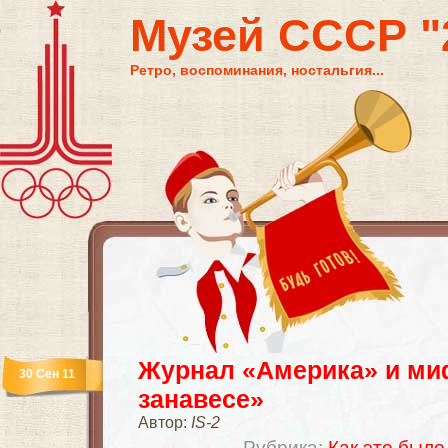
Музей СССР "2
Ретро, воспоминания, ностальгия...
Журнал «Америка» и ми
30 Сен 11
занавесе»
Автор:
IS-2
Рубрика:
Как это было