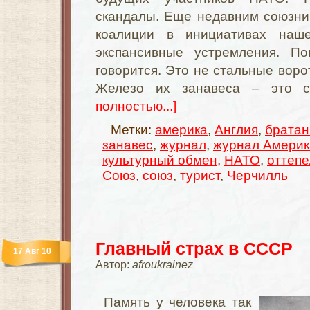
скандалы. Еще недавним союзни
коалиции в инициативах наш
экспансивные устремления. По
говорится. Это не стальные воро
Железо их занавеса – это с
полностью...]
Метки:
америка
,
Англия
,
братан
занавес
,
журнал
,
журнал Америк
культурный обмен
,
НАТО
,
оттепе
Союз
,
союз
,
турист
,
Черчилль
Главный страх в СССР
17 Авг 10
Автор:
afroukrainez
Память у человека так