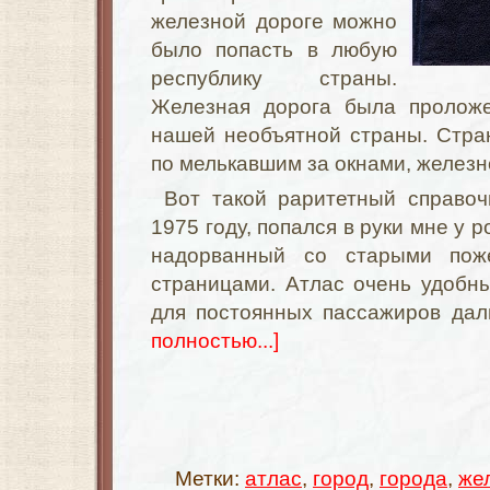
железной дороге можно
было попасть в любую
республику страны.
Железная дорога была проложе
нашей необъятной страны. Стран
по мелькавшим за окнами, желез
Вот такой раритетный справо
1975 году, попался в руки мне у 
надорванный со старыми пож
страницами. Атлас очень удобн
для постоянных пассажиров дал
полностью...]
Метки:
атлас
,
город
,
города
,
же