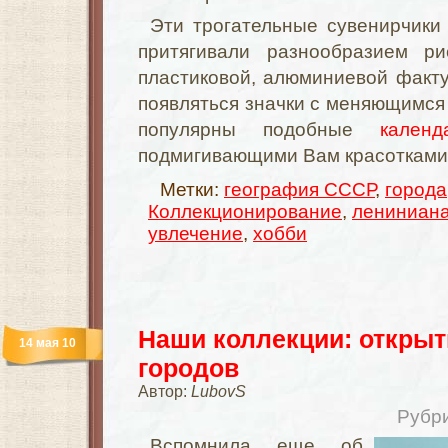
Эти трогательные сувенирчики
притягивали разнообразием ри
пластиковой, алюминиевой факт
появляться значки с меняющимся 
популярны подобные
календ
подмигивающими Вам красотками
Метки:
география СССР
,
города
Коллекционирование
,
лениниан
увлечение
,
хобби
Наши коллекции: открыт
14 мая 10
городов
Автор:
LubovS
Рубр
Вспомнила еще об