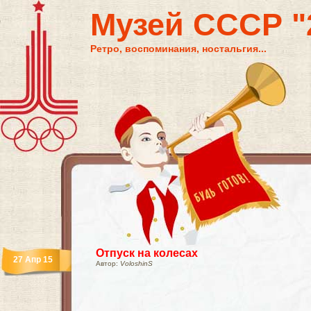
Музей СССР "2
Ретро, воспоминания, ностальгия...
Отпуск на колесах
27 Апр 15
Автор:
VoloshinS