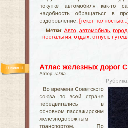
покупке автомобиля как-то 
надобность обращаться в пр
оздоровление.
[текст полностью...
Метки:
Авто
,
автомобиль
,
город
ностальгия
,
отдых
,
отпуск
,
путеш
Атлас железных дорог 
27 июня 11
Автор:
rakita
Рубрика
Во времена Советского
союза по всей стране
передвигались в
основном пассажирским
железнодорожным
транспортом. По