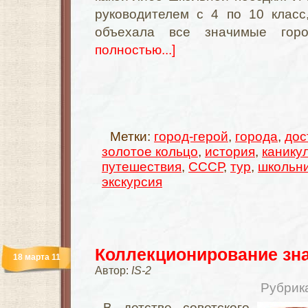
руководителем с 4 по 10 класс
объехала все значимые гор
полностью...]
Метки:
город-герой
,
города
,
дос
золотое кольцо
,
история
,
канику
путешествия
,
СССР
,
тур
,
школьн
экскурсия
Коллекционирование зн
18 марта 11
Автор:
IS-2
Рубрик
В детстве советского