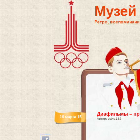
Музей
Ретро, воспоминания
Диафильмы – пр
16 марта 15
Автор:
volna185