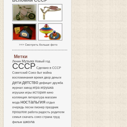
Вспомни СССР
>>> Смотреть больше фото
Метки
Музыка
Ленин
Новый год
СССР
Сделано в СССР
Советский Союз
быт
война
воспоминания
время
двор
деньги
детство
дети
дефицит
дружба
игра
журнал
завод
игрушка
история
игрушки
игры
кино
коллекция
литература
магазин
ностальгия
мода
отдых
очередь
песни
пионер
праздник
прошлое
работа
радость
родители
семья
скачать
союз
страна
труд
школа
фильм