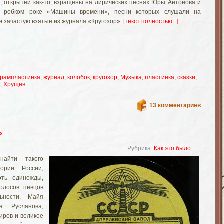
, открытей как-то, взращены на лирических песнях Юры Антонова и
е робком роке «Машины времени», песни которых слушали на
и зачастую взятые из журнала «Кругозор».
[текст полностью...]
грампластинка
,
журнал
,
колобок
,
кругозор
,
Музыка
,
пластинка
,
сказки
,
ы
,
Хрущев
13 комментариев
ь
Рубрика:
Как это было
айти такого
ории России,
оть единожды,
олосов певцов
льности. Майя
а Русланова,
иров и великое