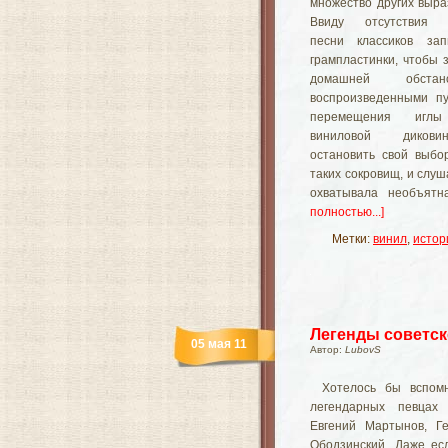
множество других выра
Ввиду отсутствия ко
песни классиков зап
грампластинки, чтобы 
домашней обста
воспроизведенными пу
перемещения игл
виниловой диков
остановить свой выбо
таких сокровищ, и слуш
охватывала необъят
полностью...]
Метки:
винил
,
истор
Легенды советск
05 мая 11
Автор:
LubovS
Хотелось бы вспом
легендарных певцах 
Евгений Мартынов, Г
Ободзинский. Даже ес