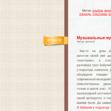
Метки:
альбом
,
вин
очередь
,
пластинка
,
р
Музыкальные жу
07 Сен 12
Автор:
gamand
Как-то на днях к
капотом своей уже да
«шестерки», я ста
разговора трех бабулей
у подъезда, наверное, 
обсуждали повадки
современной молодежи, 
невоспитанные, дерз
только в школе учат... 
нахлынувшей ностальги
своей молодости, о том
какими были. Да навер
И бабушки у подъезда
т