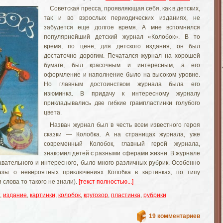
Советская пресса, проявляющая себя, как в детских,
так и во взрослых периодических изданиях, не
забудется еще долгое время. А мне вспомнился
популярнейший детский журнал «Колобок». В то
время, по цене, для детского издания, он был
достаточно дорогим. Печатался журнал на хорошей
бумаге, был красочным и интересным, а его
оформление и наполнение было на высоком уровне.
Но главным достоинством журнала была его
изюминка. В придачу к интересному журналу
прикладывались две гибкие грампластинки голубого
цвета.
Назван журнал был в честь всем известного героя
сказки — Колобка. А на страницах журнала, уже
современный Колобок, главный герой журнала,
знакомил детей с разными сферами
жизни. В журнале
авательного и интересного, было много различных рубрик. Особенно
азы о невероятных приключениях Колобка в картинках, по типу
 слова то такого не знали).
[текст полностью...]
,
издание
,
картинки
,
колобок
,
кругозор
,
пластинка
,
рубрики
19 комментариев