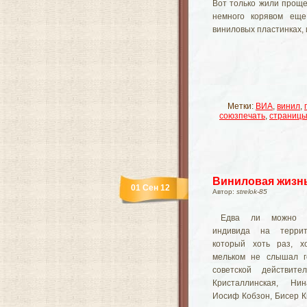
Вот только жили проще
немного корявом ещ
виниловых пластинках, 
Метки:
ВИА
,
винил
,
союзпечать
,
страниц
Виниловая жизн
01 Сен 12
Автор:
strelok-85
Едва ли можно н
индивида на террит
который хоть раз, х
мельком не слышал г
советской действите
Кристаллинская, Нин
Иосиф Кобзон, Бисер К