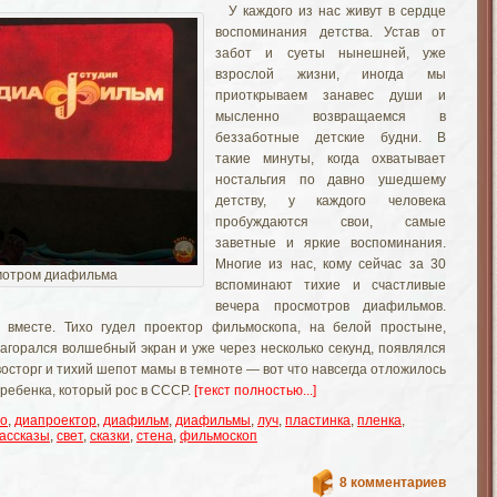
У каждого из нас живут в сердце
воспоминания детства. Устав от
забот и суеты нынешней, уже
взрослой жизни, иногда мы
приоткрываем занавес души и
мысленно возвращаемся в
беззаботные детские будни. В
такие минуты, когда охватывает
ностальгия по давно ушедшему
детству, у каждого человека
пробуждаются свои, самые
заветные и яркие воспоминания.
Многие из нас, кому сейчас за 30
мотром диафильма
вспоминают тихие и счастливые
вечера просмотров диафильмов.
 вместе. Тихо гудел проектор фильмоскопа, на белой простыне,
загорался волшебный экран и уже через несколько секунд, появлялся
 восторг и тихий шепот мамы в темноте — вот что навсегда отложилось
 ребенка, который рос в СССР.
[текст полностью...]
во
,
диапроектор
,
диафильм
,
диафильмы
,
луч
,
пластинка
,
пленка
,
ассказы
,
свет
,
сказки
,
стена
,
фильмоскоп
8 комментариев