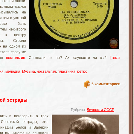
зителей эпохи.
мпакт-дисков
исывались на
затем в уютной
новке быть
тем нехитрого
ы к центру
ины. Стоило
р на одном из
ателя сразу же
ная
ностальгия
. Слышали ли вы? Ах, слушаете ли вы?!
[текст
ия
,
мелодия
,
Музыка
,
ностальгия
,
пластинка
,
ретро
5 комментариев
ой эстрады
Рубрика:
Личности СССР
нить и поговорить о трех
Советской эстрады, это:
еннадий Белов и Валерий
ли вы никогда не слышали