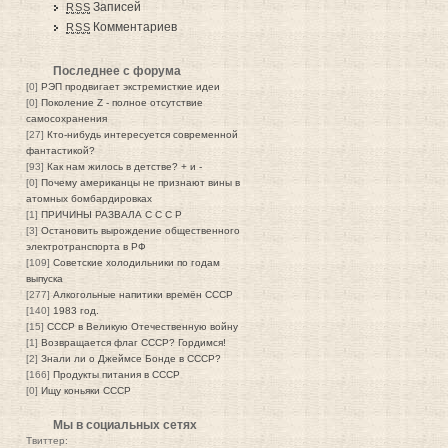
Записей
RSS
Комментариев
RSS
Последнее с форума
[0]
РЭП продвигает экстремисткие идеи
[0]
Поколение Z - полное отсутствие
самосохранения
[27]
Кто-нибудь интересуется современной
фантастикой?
[93]
Как нам жилось в детстве? + и -
[0]
Почему американцы не признают вины в
атомных бомбардировках
[1]
ПРИЧИНЫ РАЗВАЛА С С С Р
[3]
Остановить вырождение общественного
электротранспорта в РФ
[109]
Советские холодильники по годам
выпуска
[277]
Алкогольные напитики времён СССР
[140]
1983 год.
[15]
СССР в Великую Отечественную войну
[1]
Возвращается флаг СССР? Гордимся!
[2]
Знали ли о Джеймсе Бонде в СССР?
[166]
Продукты питания в СССР
[0]
Ищу коньяки СССР
Мы в социальных сетях
Твиттер: