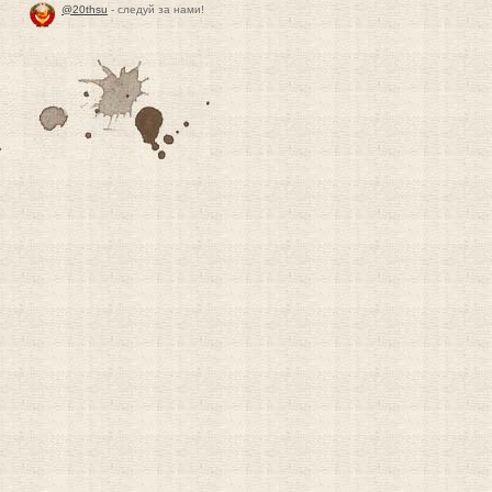
@20thsu
- следуй за нами!