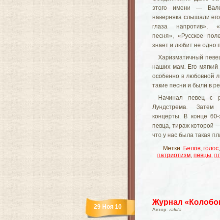
этого имени — Вал
наверняка слышали его 
глаза напротив», «
песня», «Русское пол
знает и любит не одно 
Харизматичный певец
наших мам. Его мягкий
особенно в любовной л
такие песни и были в р
Начинал певец с р
Лундстрема. Затем
концерты. В конце 60
певца, тираж которой 
что у нас была такая п
Метки:
Белов
,
голос
патриотизм
,
певцы
,
п
Журнал «Колобо
29 Ноя 10
Автор:
rakita