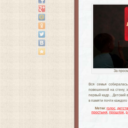
За прос
Вся семья собиралась
повешенной на стену, 
первый кадр... Детский
в памяти почти каждого
Метки:
голос
,
детст
простыня
,
прошлое
,
р