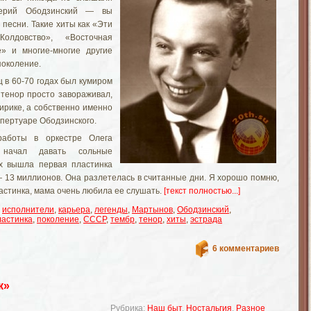
ерий Ободзинский — вы
песни. Такие хиты как «Эти
Колдовство», «Восточная
е» и многие-многие другие
поколение.
 в 60-70 годах был кумиром
 тенор просто завораживал,
ирике, а собственно именно
епертуаре Ободзинского.
аботы в оркестре Олега
 начал давать сольные
-х вышла первая пластинка
— 13 миллионов. Она разлетелась в считанные дни. Я хорошо помню,
ластинка, мама очень любила ее слушать.
[текст полностью...]
,
исполнители
,
карьера
,
легенды
,
Мартынов
,
Ободзинский
,
ластинка
,
поколение
,
СССР
,
тембр
,
тенор
,
хиты
,
эстрада
6 комментариев
к»
Рубрика:
Наш быт
,
Ностальгия
,
Разное