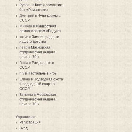
Руслан в
Какая романтика
без «Романтики»
Дмитрий в
Чудо-кремы в
СССР
Микола в
Жидкостная
лампа с воском «Радуга»
котик в
Зимние радости
нашего детства
петр в
Московская
студенческая общага
начала 70-х
Гоша в
Рожденные в
СССР
niv в
Настольные игры
Елена в
Подводная охота
и подводный спорт в
СССР
Татьяна в
Московская
студенческая общага
начала 70-х
Управление
Регистрация
Вход