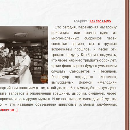
Рубрика:
Как это было
Это сегодня, переключая настройку
приёмника или скачав один из
многочисленных сборников песен
советских времен, мы с грустью
вспоминаем прошлое, и песни эти
трогают за душу. Кто бы мог подумать,
что через каких-то тридцать-сорок лет,
яркие фанаты рока будут с умилением
слушать Самоцветов и Песняров.
Репертуар эстрадных пластинок,
выпускаемых фирмой «Мелодия»
 партийным понятиям о том, какой должна быть молодёжная культура.
ите запретов и ограничений трещинки, дырочки, окошечки, через
 просачивалась другая музыка. И основным носителем другой музыки
ки – это название объединяло виниловые альбомы зарубежных
лностью...]