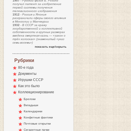
1907
-
Русский физик Б. Розинг
получил патент за изобретение
первой системы получения
телевизионного изображения
1912
-
Россия и Япония
разграничили сферы своего влияния
в Монголии и Манчжурии
1932
-
В СССР за кражу
государственной и коллективной
собственности в крупных размерах
введена смертная казнь — «закон о
трёх колосках» (знаменитый «указ
семь-восемь»)
показать еще/скрыть
Рубрики
80-е года
Документы
Игрушки СССР
Как это было
Коллекционирование
Брелоки
Вкладыши
Календарики
Конфетные фантики
Почтовые открытки
Сигаретные пачки