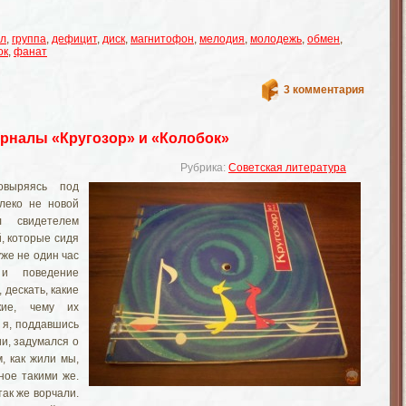
ил
,
группа
,
дефицит
,
диск
,
магнитофон
,
мелодия
,
молодежь
,
обмен
,
ок
,
фанат
3 комментария
рналы «Кругозор» и «Колобок»
Рубрика:
Советская литература
овыряясь под
леко не новой
л свидетелем
, которые сидя
уже не один час
 и поведение
дескать, какие
кие, чему их
И я, поддавшись
и, задумался о
, как жили мы,
ное такими же.
ак же ворчали.