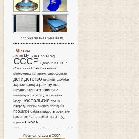
>>> Смотреть больше фото
Метки
Музыка
Ленин
Новый год
СССР
Сделано в СССР
Советский Союз
быт
война
воспоминания
время
двор
деньги
детство
дети
дефицит
дружба
игра
журнал
завод
игрушка
история
игрушки
игры
кино
коллекция
литература
магазин
ностальгия
мода
отдых
очередь
песни
пионер
праздник
прошлое
работа
радость
родители
семья
скачать
союз
страна
труд
школа
фильм
Прогноз погоды в СССР