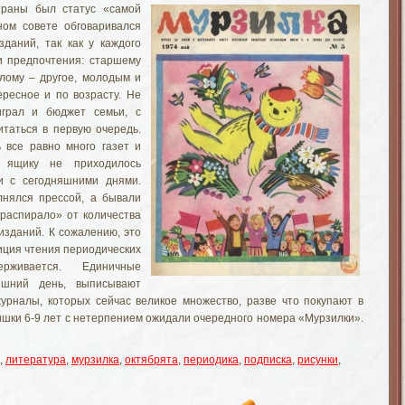
траны был статус «самой
ом совете обговаривался
даний, так как у каждого
и предпочтения: старшему
лому – другое, молодым и
ресное и по возрасту. Не
грал и бюджет семьи, с
таться в первую очередь.
 все равно много газет и
у ящику не приходилось
ии с сегодняшними днями.
нялся прессой, а бывали
«распирало» от количества
изданий. К сожалению, это
иция чтения периодических
рживается. Единичные
яшний день, выписывают
урналы, которых сейчас великое множество, разве что покупают в
тишки 6-9 лет с нетерпением ожидали очередного номера «Мурзилки».
,
литература
,
мурзилка
,
октябрята
,
периодика
,
подписка
,
рисунки
,