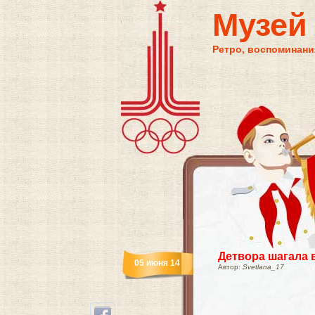
Музей
Ретро, воспоминания
Детвора шагала 
05 июня 14
Автор:
Svetlana_17