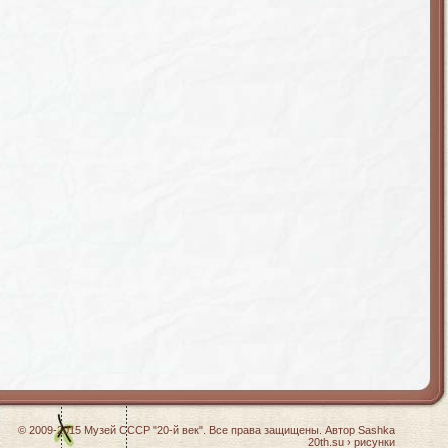
© 2009-2015
Музей СССР "20-й век"
. Все права защищены. Автор
Sashka
20th.su
›
рисунки