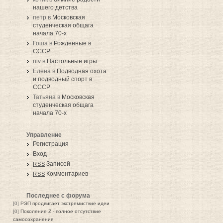
нашего детства
петр в
Московская
студенческая общага
начала 70-х
Гоша в
Рожденные в
СССР
niv в
Настольные игры
Елена в
Подводная охота
и подводный спорт в
СССР
Татьяна в
Московская
студенческая общага
начала 70-х
Управление
Регистрация
Вход
Записей
RSS
Комментариев
RSS
Последнее с форума
[0]
РЭП продвигает экстремисткие идеи
[0]
Поколение Z - полное отсутствие
самосохранения