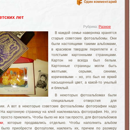
Один комментарий
тских лет
Рубрика:
Разное
В каждой семье наверняка хранятся
старые советские фотоальбомы. Они
были настоящими такими альбомами,
в красивом твердом переплете и с
толстыми картонными страницами.
Картон не всегда был белым.
Картонные страницы могли быть
желтыми, серыми, синими,
коричневыми – но, это был не яркий
насыщенный цвет, а какой-то унылый
и блеклый.
В некоторых фотоальбомах были
специальные отверстия для
ии. А вот в некоторые советские фотоальбомы фотографии надо
 На картонную страницу на клей наклеивалась фотография. Но, это
 просто приклеить. Чтобы было не все так просто, для фотоальбомов
ки
, которые продавались отдельно. Чтобы наполнить альбом
 было приобрести фотоуголки, наклеить их, причем по размеру