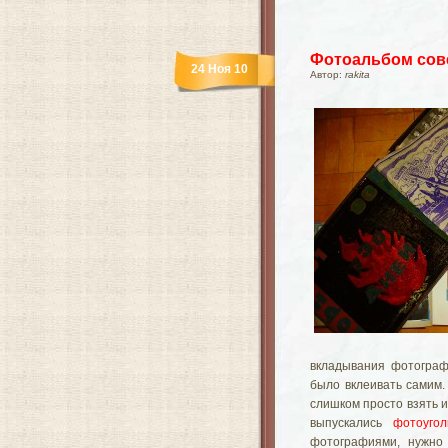
Фотоальбом сове
24 Ноя 10
Автор:
rakita
вкладывания фотограф
было вклеивать самим.
слишком просто взять и
выпускались
фотоугол
фотографиями, нужно