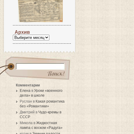
Архив
Комментарии
Елена
в
Уроки «военного
дела» в школе
Руслан в
Какая романтика
без «Романтики»
Дмитрий в
Чудо-кремы в
СССР
Микола в
Жидкостная
лампа с воском «Радуга»
котик в
Зимние радости