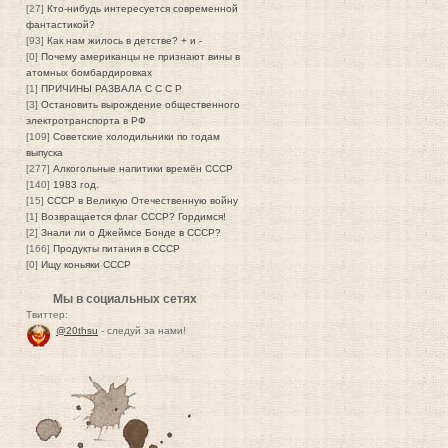
[27]
Кто-нибудь интересуется современной
фантастикой?
[93]
Как нам жилось в детстве? + и -
[0]
Почему американцы не признают вины в
атомных бомбардировках
[1]
ПРИЧИНЫ РАЗВАЛА С С С Р
[3]
Остановить вырождение общественного
электротранспорта в РФ
[109]
Советские холодильники по годам
выпуска
[277]
Алкогольные напитики времён СССР
[140]
1983 год.
[15]
СССР в Великую Отечественную войну
[1]
Возвращается флаг СССР? Гордимся!
[2]
Знали ли о Джеймсе Бонде в СССР?
[166]
Продукты питания в СССР
[0]
Ищу коньяки СССР
Мы в социальных сетях
Твиттер:
@20thsu
- следуй за нами!