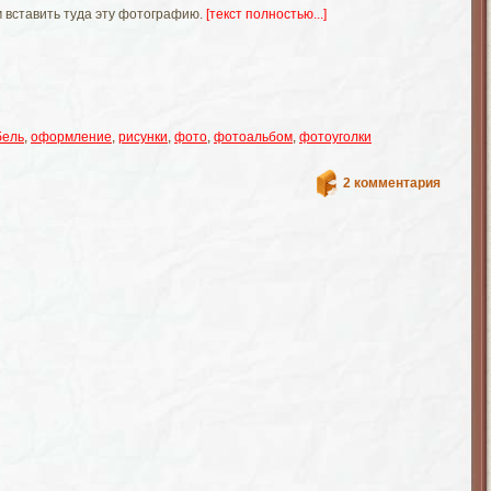
 вставить туда эту фотографию.
[текст полностью...]
бель
,
оформление
,
рисунки
,
фото
,
фотоальбом
,
фотоуголки
2 комментария