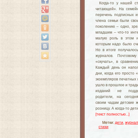
Когда-то у нашей с
читающей». На семейн
перечень подписных из
члена семьи были сво
поколению – одно, зре
младшим – что-то инте
малую роль в этом и
которым надо было счи
Но в итоге получалось
журналов. Почтовом
«скучать», в сравнен
Каждый день он напол
дни, когда его просто 
экземпляров печатных 
ушло в прошлое и трад
изданий не подде
родители, на сегодн
своим чадам детские ж
розницу. А когда-то де
[текст полностью...]
Метки:
дети
,
журнал
стихи