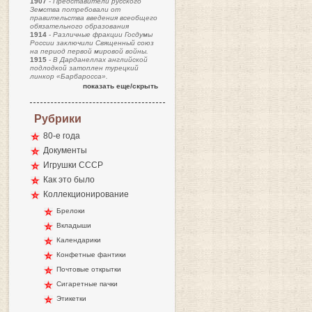
1907
-
Представители русского
Земства потребовали от
правительства введения всеобщего
обязательного образования
1914
-
Различные фракции Госдумы
России заключили Священный союз
на период первой мировой войны.
1915
-
В Дарданеллах английской
подлодкой затоплен турецкий
линкор «Барбаросса».
показать еще/скрыть
Рубрики
80-е года
Документы
Игрушки СССР
Как это было
Коллекционирование
Брелоки
Вкладыши
Календарики
Конфетные фантики
Почтовые открытки
Сигаретные пачки
Этикетки