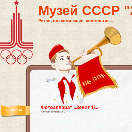
Музей СССР "2
Ретро, воспоминания, ностальгия...
Фотоаппарат «Зенит 11»
25 Апр 14
Автор:
dmitrikl162