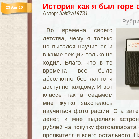
История как я был горе
23 Авг 10
Автор:
baltika19731
Рубри
Во времена своего
детства, чему я только
не пытался научиться и
в какие секции только не
ходил. Благо, что в те
времена все было
абсолютно бесплатно и
доступно каждому. И вот
классе так в седьмом
мне жутко захотелось
научиться фотографии. Эта зат
денег, и мне выделили астро
рублей на покупку фотоаппарата 
проявителя и всего остального. 