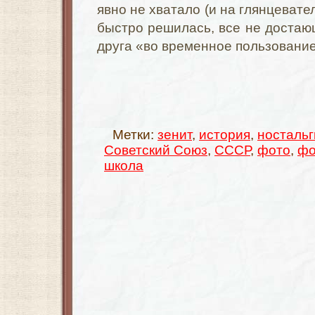
явно не хватало (и на глянцевате
быстро решилась, все не достающ
друга «во временное пользовани
Метки:
зенит
,
история
,
ностальг
Советский Союз
,
СССР
,
фото
,
фо
школа