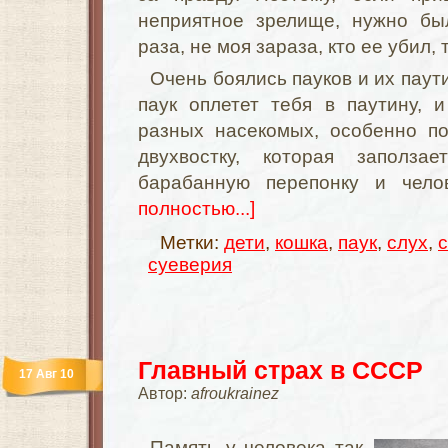
неприятное зрелище, нужно бы
раза, не моя зараза, кто ее убил,
Очень боялись пауков и их паут
паук оплетет тебя в паутину, 
разных насекомых, особенно по
двухвостку, которая заполза
барабанную перепонку и чело
полностью...]
Метки:
дети
,
кошка
,
паук
,
слух
,
суеверия
Главный страх в СССР
17 Авг 10
Автор:
afroukrainez
Память у человека так