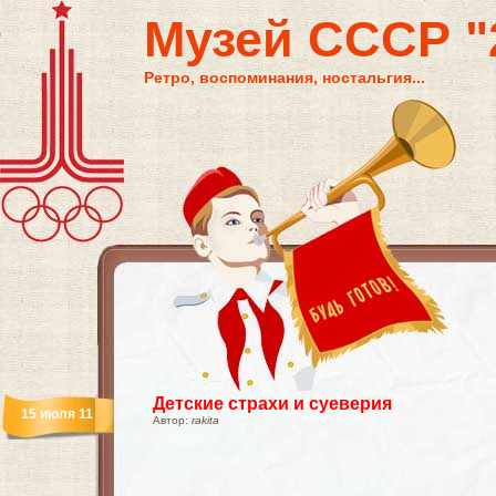
Музей СССР "2
Ретро, воспоминания, ностальгия...
Детские страхи и суеверия
15 июля 11
Автор:
rakita