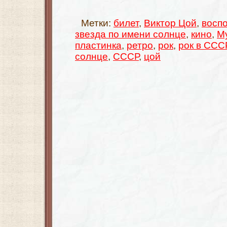
Метки:
билет
,
Виктор Цой
,
восп
звезда по имени солнце
,
кино
,
М
пластинка
,
ретро
,
рок
,
рок в ССС
солнце
,
СССР
,
цой