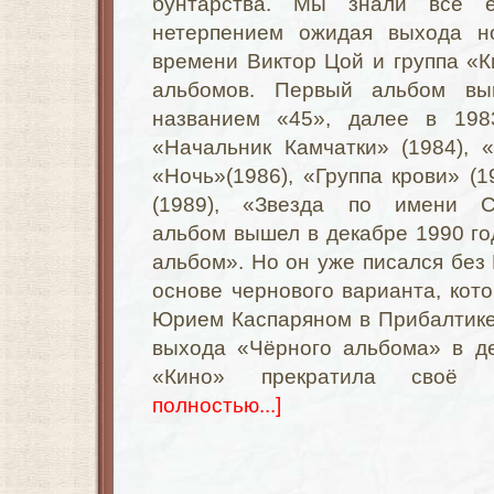
бунтарства. Мы знали все е
нетерпением ожидая выхода н
времени Виктор Цой и группа «К
альбомов. Первый альбом в
названием «45», далее в 19
«Начальник Камчатки» (1984), 
«Ночь»(1986), «Группа крови» (1
(1989), «Звезда по имени Со
альбом вышел в декабре 1990 г
альбом». Но он уже писался без 
основе чернового варианта, кото
Юрием Каспаряном в Прибалтике
выхода «Чёрного альбома» в де
«Кино» прекратила своё 
полностью...]