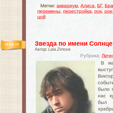
Метки:
аквариум
,
Алиса
,
БГ
,
Бра
перемены
,
перестройка
,
рок
,
рок
цой
Звезда по имени Солнце
06 Авг 10
Автор:
Lala Zimova
Рубрика:
Личн
В м
высту
Виктор
событ
было 
нас к
был 
храб