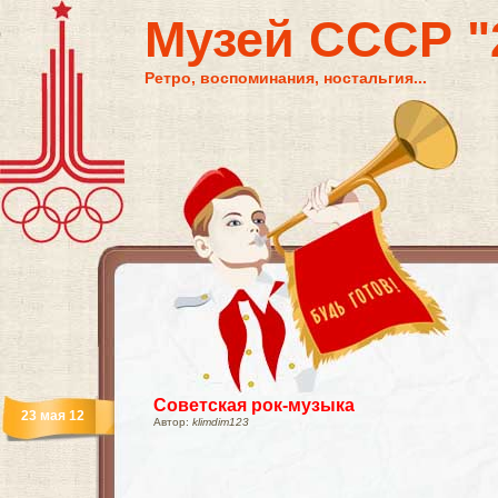
Музей СССР "2
Ретро, воспоминания, ностальгия...
Советская рок-музыка
23 мая 12
Автор:
klimdim123