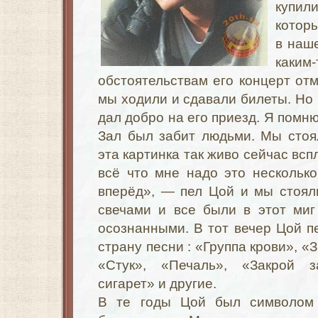
купили
котор
в наш
как
обстоятельствам его концерт отм
мы ходили и сдавали билеты. Но 
дал добро на его приезд. Я помню
Зал был забит людьми. Мы стоя
эта картинка так живо сейчас всп
всё что мне надо это нескольк
вперёд», — пел Цой и мы стоял
свечами и все были в этот ми
осознанными. В тот вечер Цой п
страну песни : «Группа крови», «
«Стук», «Печаль», «Закрой 
сигарет» и другие.
В те годы Цой был символом 