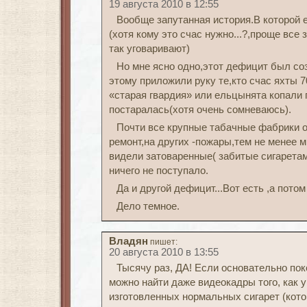
19 августа 2010 в 12:55
Вообще запутанная история.В которой 
(хотя кому это счас нужно...?,проще все 
так уговаривают)
Но мне ясно одно,этот дефицит был со
этому приложили руку те,кто счас яхты 
«старая гвардия» или ельцынята копали 
постаралась(хотя очень сомневаюсь).
Почти все крупные табачные фабрики 
ремонт,на других -пожары,тем не менее 
видели затоваренные( забитые сигаретам
ничего не поступало.
Да и другой дефицит...Вот есть ,а потом
Дело темное.
Владян
пишет:
20 августа 2010 в 13:55
Тысячу раз, ДА! Если основательно пок
можно найти даже видеокадры того, как 
изготовленных нормальных сигарет (кото