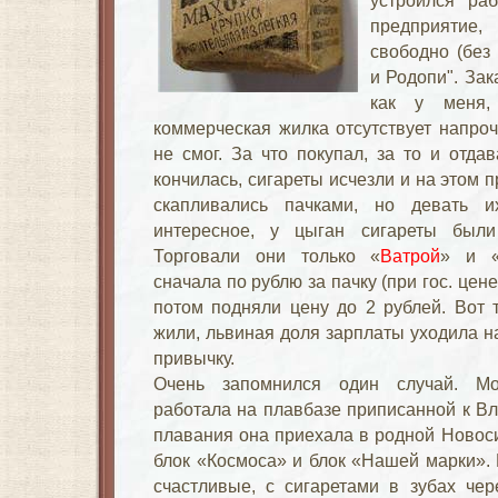
устроился раб
предприятие,
свободно (без
и Родопи". Зак
как у меня, 
коммерческая жилка отсутствует напроч
не смог. За что покупал, за то и отда
кончилась, сигареты исчезли и на этом 
скапливались пачками, но девать 
интересное, у цыган сигареты были
Торговали они только «
Ватрой
» и «
сначала по рублю за пачку (при гос. цене 
потом подняли цену до 2 рублей. Вот 
жили, львиная доля зарплаты уходила н
привычку.
Очень запомнился один случай. Мо
работала на плавбазе приписанной к Вл
плавания она приехала в родной Новосиб
блок «Космоса» и блок «Нашей марки».
счастливые, с сигаретами в зубах чер