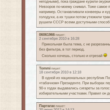
негодными), пока граждане курили окурки
Невзоров по-моему снимал. Тоже самое 
например. Останавливали конвееры и кур
голодухи, а их тушки потом утюжили тра
рушили СССР всеми доступными способ
06061966
пишет:
2 сентября 2010 в 16:28
Прикольная была тема, с не разрезан
без фильтра, в тот период.
Сколько хочешь, столько и отрезай
Tommi
пишет:
18 сентября 2010 в 12:18
В одной из национальных республик По
«табачном» Президенте. При выборах пе
90-х годах выдавались сигареты за голо
избирательными участками. Правил он до
Партагас
пишет:
20 июня 2012 в 14:13