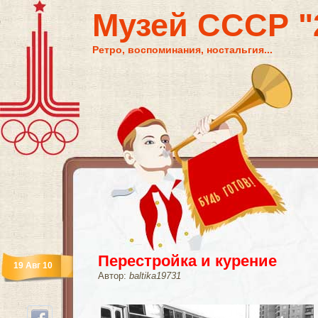
Музей СССР "2
Ретро, воспоминания, ностальгия...
Перестройка и курение
19 Авг 10
Автор:
baltika19731