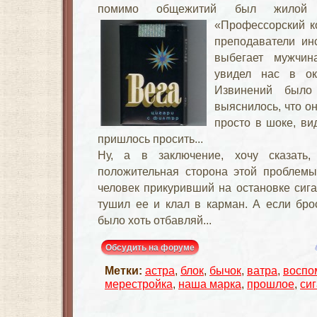
помимо общежитий был жилой 
«Профессорский к
преподаватели инс
выбегает мужчи
увидел нас в ок
Извинений было
выяснилось, что он
просто в шоке, ви
пришлось просить...
Ну, а в заключение, хочу сказать
положительная сторона этой проблемы
человек прикуривший на остановке сига
тушил ее и клал в карман. А если бро
было хоть отбавляй...
Обсудить на форуме
Метки:
астра
,
блок
,
бычок
,
ватра
,
воспо
мерестройка
,
наша марка
,
прошлое
,
си