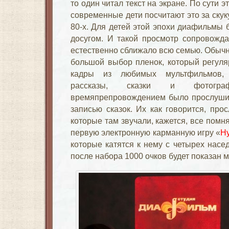
то один читал текст на экране. По сути 
современные дети посчитают это за скуку
80-х. Для детей этой эпохи диафильмы
досугом. И такой просмотр сопровожд
естественно сближало всю семью. Обычн
большой выбор пленок, который регуля
кадры из любимых мультфильмов, 
рассказы, сказки и фотогр
времяпрепровождением было прослуш
записью сказок. Их как говорится, про
которые там звучали, кажется, все помня
первую электронную карманную игру «
Ну
которые катятся к нему с четырех насе
после набора 1000 очков будет показан 