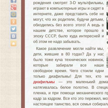
рождения смотрят 3-D мультфильмы,
играют в компьютерные игры и сидят в
интернете, даже представить себе не
могут, что их родители, будучи детьми,
обходились без всего этого! А ведь в
нашем детстве, которое прошло в
эпоху СССР, было куда интересней и
об этом не надо забывать.
Какое развлечение могли найти мы,
дети, жившие в 80 годах? Да у нас
было тоже куча технических новинок,
которые забирали все наше
свободное время. Чего стоили одни
только диафильмы! Для тех, кто 
диафильмы
— это маленький домаш
натягивалась белое полотно. В спец
пленка, и при помощи механического п
кадр за кадром. Все кто это пережил, мо
настоящее таинство, вся семья собирала