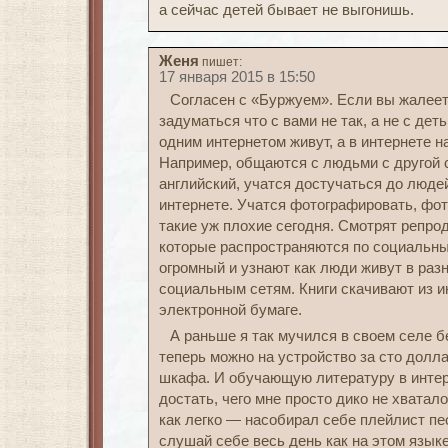
а сейчас детей бывает не выгонишь.
Женя
пишет:
17 января 2015 в 15:50
Согласен с «Буржуем». Если вы жалеет
задуматься что с вами не так, а не с дет
одним интернетом живут, а в интернете 
Например, общаются с людьми с другой 
английский, учатся достучаться до люде
интернете. Учатся фотографировать, фо
такие уж плохие сегодня. Смотрят репро
которые распространяются по социальны
огромный и узнают как люди живут в раз
социальным сетям. Книги скачивают из и
электронной бумаге.
А раньше я так мучился в своем селе 
теперь можно на устройство за сто долл
шкафа. И обучающую литературу в интер
достать, чего мне просто дико не хватал
как легко — насобирал себе плейлист пе
слушай себе весь день как на этом язык