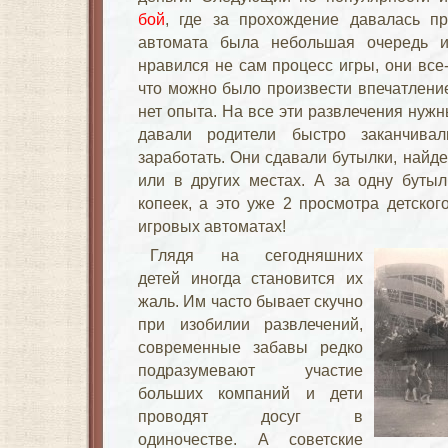
бой
, где за прохождение давалась пр
автомата была небольшая очередь и
нравился не сам процесс игры, они все
что можно было произвести впечатлени
нет опыта. На все эти развлечения нужны
давали родители быстро заканчива
заработать. Они сдавали бутылки, найд
или в других местах. А за одну бутыл
копеек, а это уже 2 просмотра детског
игровых автоматах!
Глядя на сегодняшних
детей иногда становится их
жаль. Им часто бывает скучно
при изобилии развлечений,
современные забавы редко
подразумевают участие
больших компаний и дети
проводят досуг в
одиночестве. А советские