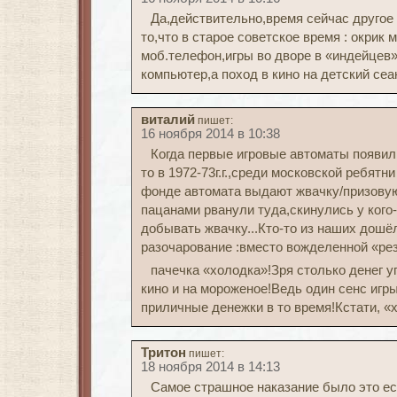
Да,действительно,время сейчас другое 
то,что в старое советское время : окрик
моб.телефон,игры во дворе в «индейцев»
компьютер,а поход в кино на детский сеа
виталий
пишет:
16 ноября 2014 в 10:38
Когда первые игровые автоматы появили
то в 1972-73г.г.,среди московской ребят
фонде автомата выдают жвачку/призовую 
пацанами рванули туда,скинулись у кого
добывать жвачку...Кто-то из наших дошёл
разочарование :вместо вожделенной «рез
пачечка «холодка»!Зря столько денег у
кино и на мороженое!Ведь один сенс игры
приличные денежки в то время!Кстати, «хо
Тритон
пишет:
18 ноября 2014 в 14:13
Самое страшное наказание было это ес