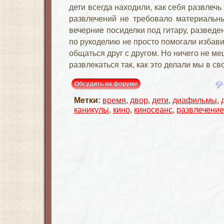
дети всегда находили, как себя развлечь
развлечений не требовало материальн
вечерние посиделки под гитару, разведе
по рукоделию не просто помогали избавит
общаться друг с другом. Но ничего не ме
развлекаться так, как это делали мы в св
Обсудить на форуме
Метки:
время
,
двор
,
дети
,
диафильмы
,
каникулы
,
кино
,
киносеанс
,
развлечение