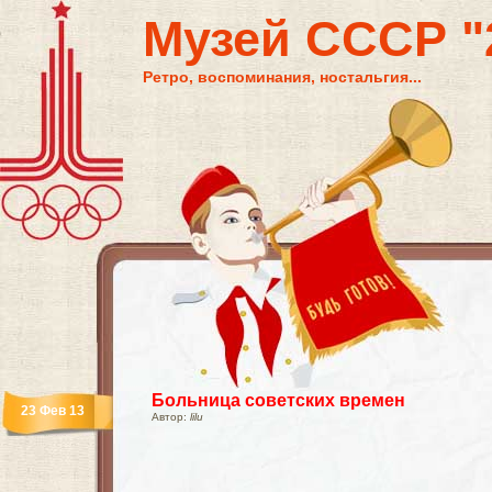
Музей СССР "2
Ретро, воспоминания, ностальгия...
Больница советских времен
23 Фев 13
Автор:
lilu