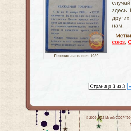
случай
здесь. 
других
нам.
Метк
союз
,
Перепись населения 1989
Страница 3 из 3
© 2009-2015
Музей СССР "20-