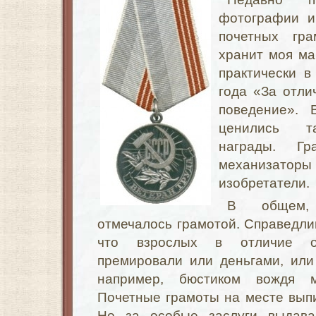
фотографии и
почетных гра
хранит моя ма
практически в
года «За отли
поведение».
ценились та
награды. Гр
механизаторы
изобретатели.
В общем,
отмечалось грамотой. Справедлив
что взрослых в отличие о
премировали или деньгами, или
например, бюстиком вождя м
Почетные грамоты на месте вып
Но за особые заслуги выдава