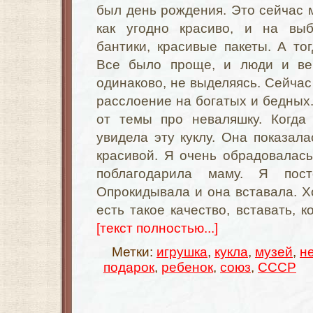
был день рождения. Это сейчас
как угодно красиво, и на выб
бантики, красивые пакеты. А тог
Все было проще, и люди и вещ
одинаково, не выделяясь. Сейча
расслоение на богатых и бедных. 
от темы про неваляшку. Когда 
увидела эту куклу. Она показал
красивой. Я очень обрадовалас
поблагодарила маму. Я пос
Опрокидывала и она вставала. Х
есть такое качество, вставать, к
[текст полностью...]
Метки:
игрушка
,
кукла
,
музей
,
н
подарок
,
ребенок
,
союз
,
СССР