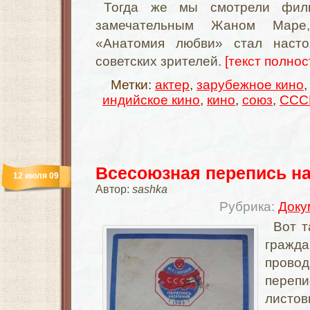
Тогда же мы смотрели фил
замечательным Жаном Маре
«Анатомия любви» стал наст
советских зрителей.
[текст полност
Метки:
актер
,
зарубежное кино
индийское кино
,
кино
,
союз
,
ССС
Всесоюзная перепись на
12 июля 09
Автор:
sashka
Рубрика:
Доку
Вот т
гражд
пров
переп
лист