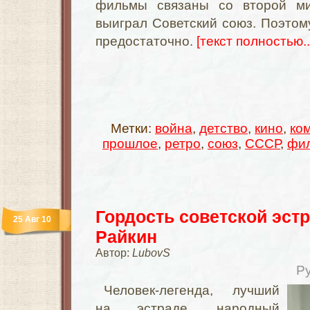
фильмы связаны со второй ми
выиграл Советский союз. Поэтом
предостаточно.
[текст полностью..
Метки:
война
,
детство
,
кино
,
ко
прошлое
,
ретро
,
союз
,
СССР
,
фи
Гордость советской эст
25 Авг 10
Райкин
Автор:
LubovS
Р
Человек-легенда, лучший
на эстраде, народный