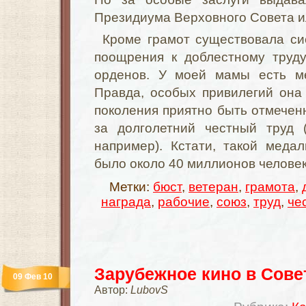
Президиума Верховного Совета 
Кроме грамот существовала си
поощрения к доблестному труд
орденов. У моей мамы есть ме
Правда, особых привилегий она 
поколения приятно быть отмече
за долголетний честный труд 
например). Кстати, такой мед
было около 40 миллионов челове
Метки:
бюст
,
ветеран
,
грамота
,
награда
,
рабочие
,
союз
,
труд
,
че
Зарубежное кино в Сов
09 Фев 10
Автор:
LubovS