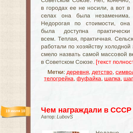
Советском Союзе. Нет, конечно,
в городах ее не носили, а вот в
селах она была незаменима.
Недорогая по стоимости, она
была доступна практически
всем. Теплая, практичная. Сельс
работали по хозяйству холодной 
смело назвать самой массовой 
в Советском Союзе.
[текст полност
Метки:
деревня
,
детство
,
симво
телогрейка
,
фуфайка
,
шапка
,
шап
Чем награждали в СССР
19 июля 10
Автор:
LubovS
Недавно п