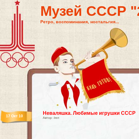
Музей СССР "2
Ретро, воспоминания, ностальгия...
Неваляшка. Любимые игрушки СССР
17 Окт 10
Автор:
Iren