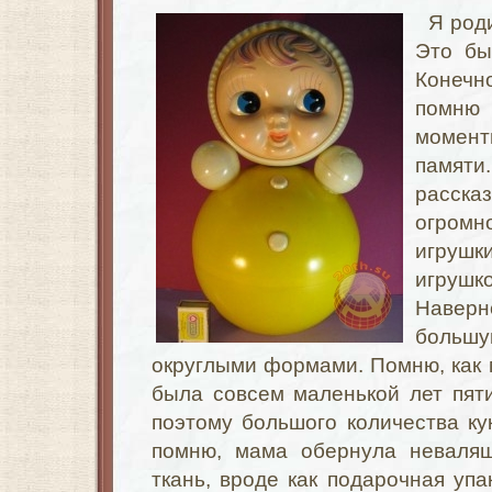
Я род
Это бы
Конечн
помню
моменты
памяти.
рассказ
огромн
игру
игруш
Навер
большую
округлыми формами. Помню, как м
была совсем маленькой лет пят
поэтому большого количества ку
помню, мама обернула неваляш
ткань, вроде как подарочная упа