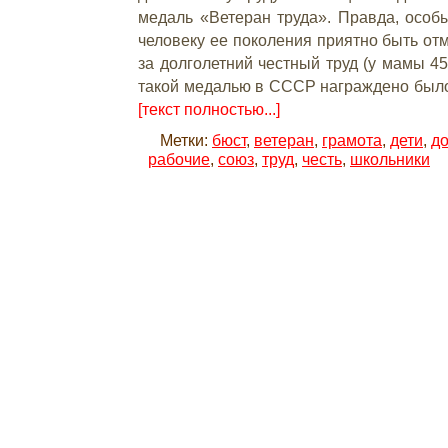
Кроме грамот существовала система 
доблестному труду с помощью медалей 
медаль «Ветеран труда». Правда, особы
человеку ее поколения приятно быть о
за долголетний честный труд (у мамы 45 
такой медалью в СССР награждено было
[текст полностью...]
Метки:
бюст
,
ветеран
,
грамота
,
дети
,
д
рабочие
,
союз
,
труд
,
честь
,
школьники