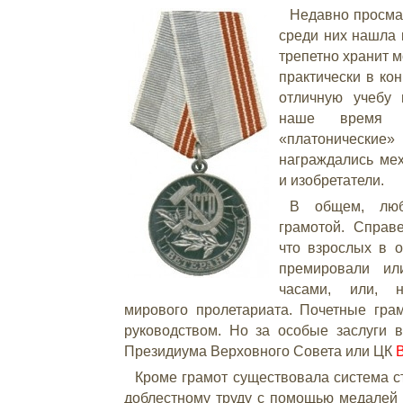
Недавно просма
среди них нашла 
трепетно хранит 
практически в ко
отличную учебу 
наше время в
«платоническ
награждались мех
и изобретатели.
В общем,
отмечалось гр
ради надо ск
отличие от
премировали или деньгами, или
например, бюстиком вождя м
Почетные грамоты на месте вып
Но за особые заслуги выдава
Президиума Верховного Совета 