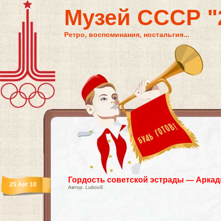
Музей СССР "2
Ретро, воспоминания, ностальгия...
Гордость советской эстрады — Аркад
25 Авг 10
Автор:
LubovS