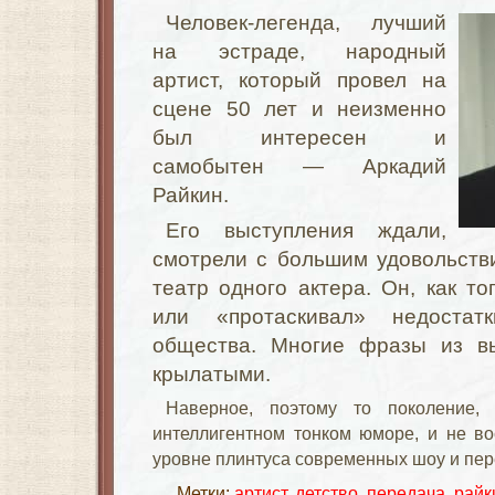
Человек-легенда, лучший
на эстраде, народный
артист, который провел на
сцене 50 лет и неизменно
был интересен и
самобытен — Аркадий
Райкин.
Его выступления ждали,
смотрели с большим удовольств
театр одного актера. Он, как то
или «протаскивал» недостат
общества. Многие фразы из вы
крылатыми.
Наверное, поэтому то поколение,
интеллигентном тонком юморе, и не в
уровне плинтуса современных шоу и пе
Метки:
артист
,
детство
,
передача
,
райк