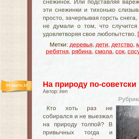
снежинок. Или подставляя вареж
эти снежинки и тихонько слизыв
просто, зачерпывая горсть снега,
не думали о том, что случится
удовлетворяя свое любопытство.
Метки:
деревья
,
дети
,
детство
,
ребятня
,
рябина
,
смола
,
сок
,
сос
На природу по-советски
04 марта 10
Автор:
Iren
Рубрик
Кто хоть раз не
собирался и не выезжал
на природу толпой? В
привычных тогда и