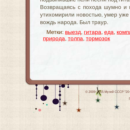
Возвращаясь с похода шумно и 
утихомирили новостью, умер уже 
вождь народа. Был траур.
Метки:
выезд
,
гитара
,
еда
,
комп
природа
,
толпа
,
тормозок
© 2009-2015
Музей СССР "20-