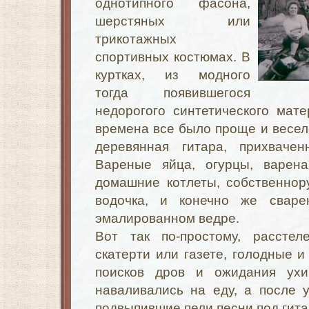
однотипного фасона,
шерстяных или
трикотажных
спортивных костюмах. В
куртках, из модного
тогда появившегося
недорогого синтетического мат
времена все было проще и весел
деревянная гитара, прихваче
Вареные яйца, огурцы, варена
домашние котлеты, собственнор
водочка, и конечно же свар
эмалированном ведре.
Вот так по-простому, рассте
скатерти или газете, голодные и
поисков дров и ожидания ух
наваливались на еду, а после 
подвыпившие пели песни под гита