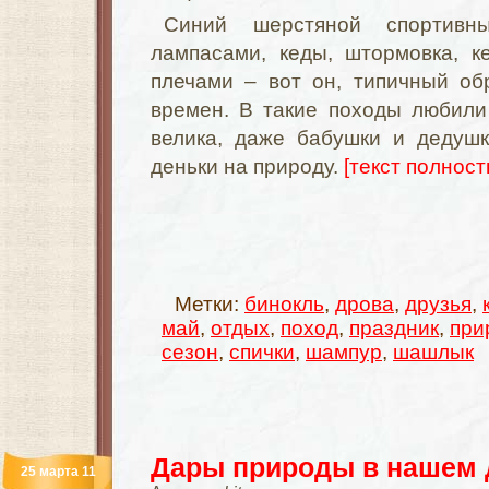
Синий шерстяной спортив
лампасами, кеды, штормовка, к
плечами – вот он, типичный об
времен. В такие походы любили
велика, даже бабушки и дедуш
деньки на природу.
[текст полность
Метки:
бинокль
,
дрова
,
друзья
,
май
,
отдых
,
поход
,
праздник
,
при
сезон
,
спички
,
шампур
,
шашлык
Дары природы в нашем 
25 марта 11