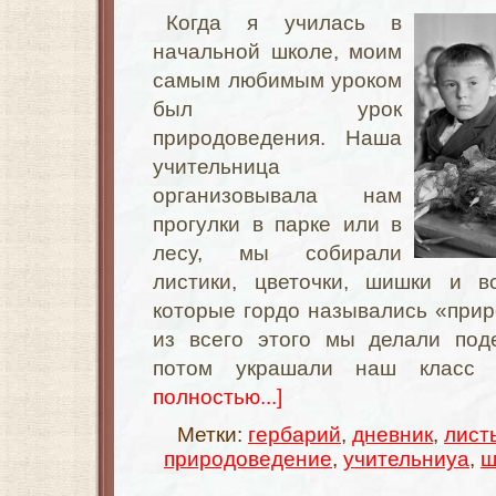
Когда я училась в
начальной школе, моим
самым любимым уроком
был урок
природоведения. Наша
учительница
организовывала нам
прогулки в парке или в
лесу, мы собирали
листики, цветочки, шишки и в
которые гордо назывались «при
из всего этого мы делали поде
потом украшали наш класс 
полностью...]
Метки:
гербарий
,
дневник
,
лист
природоведение
,
учительниуа
,
ш