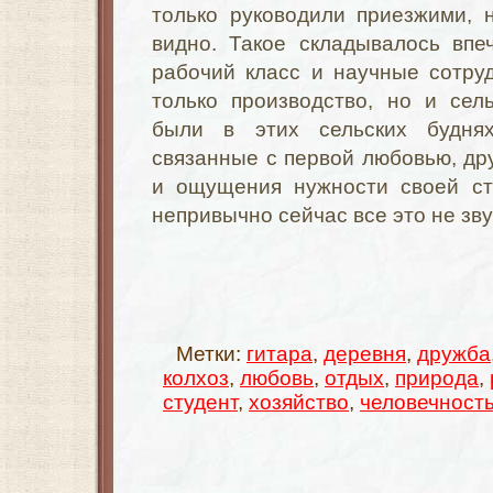
только руководили приезжими, 
видно. Такое складывалось впе
рабочий класс и научные сотру
только производство, но и сел
были в этих сельских будня
связанные с первой любовью, др
и ощущения нужности своей ст
непривычно сейчас все это не зв
Метки:
гитара
,
деревня
,
дружба
колхоз
,
любовь
,
отдых
,
природа
,
студент
,
хозяйство
,
человечност