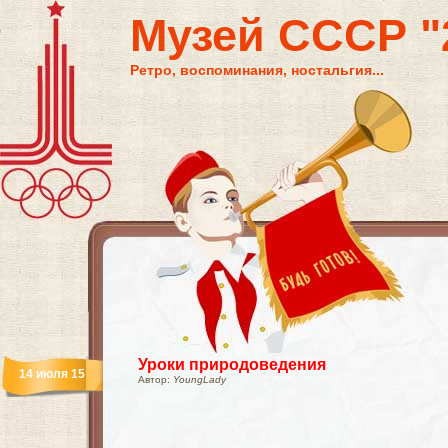
Музей СССР "2
Ретро, воспоминания, ностальгия...
Уроки природоведения
14 июля 15
Автор:
YoungLady