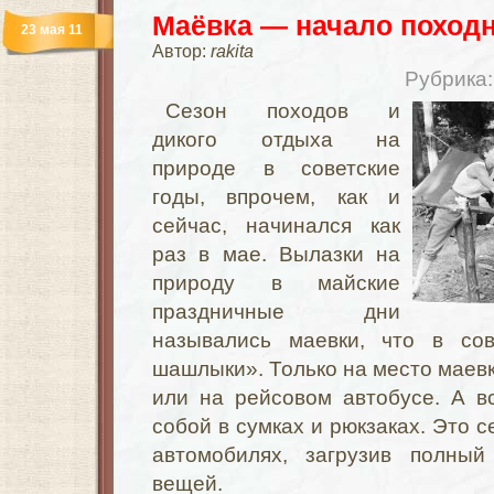
Маёвка — начало походн
23 мая 11
Автор:
rakita
Рубрика
Сезон походов и
дикого отдыха на
природе в советские
годы, впрочем, как и
сейчас, начинался как
раз в мае. Вылазки на
природу в майские
праздничные дни
назывались маевки, что в со
шашлыки». Только на место маевк
или на рейсовом автобусе. А в
собой в сумках и рюкзаках. Это 
автомобилях, загрузив полный
вещей.