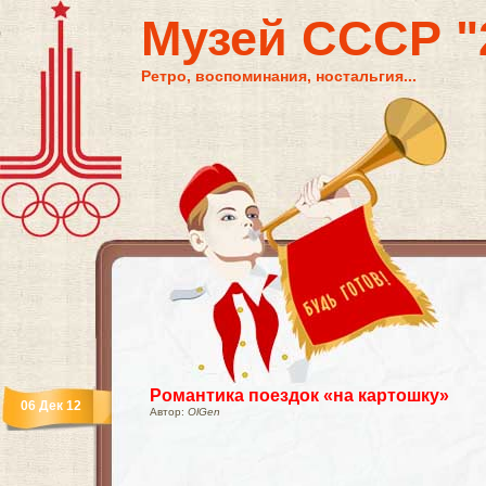
Музей СССР "2
Ретро, воспоминания, ностальгия...
Романтика поездок «на картошку»
06 Дек 12
Автор:
OlGen