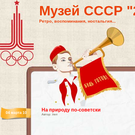
Музей СССР "2
Ретро, воспоминания, ностальгия...
На природу по-советски
04 марта 10
Автор:
Iren