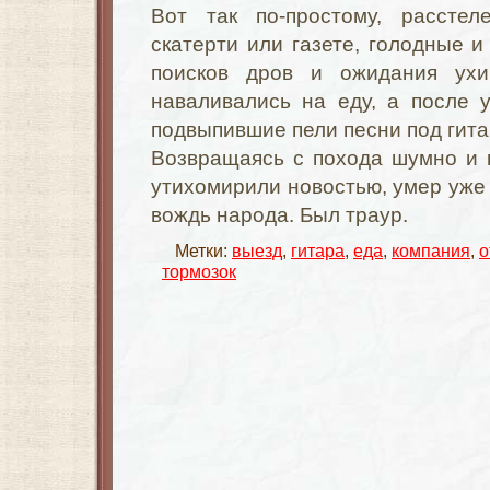
Вот так по-простому, рассте
скатерти или газете, голодные и
поисков дров и ожидания ух
наваливались на еду, а после 
подвыпившие пели песни под гита
Возвращаясь с похода шумно и 
утихомирили новостью, умер уже 
вождь народа. Был траур.
Метки:
выезд
,
гитара
,
еда
,
компания
,
о
тормозок