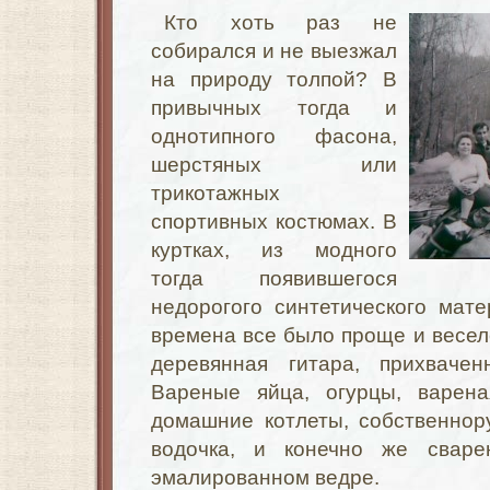
Кто хоть раз не
собирался и не выезжал
на природу толпой? В
привычных тогда и
однотипного фасона,
шерстяных или
трикотажных
спортивных костюмах. В
куртках, из модного
тогда появившегося
недорогого синтетического мат
времена все было проще и весел
деревянная гитара, прихваче
Вареные яйца, огурцы, варена
домашние котлеты, собственнор
водочка, и конечно же свар
эмалированном ведре.