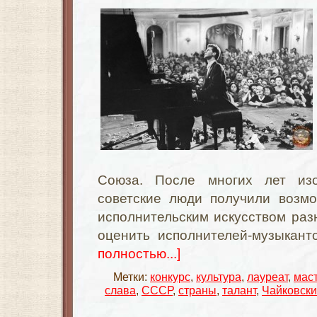
Союза. После многих лет из
советские люди получили возмо
исполнительским искусством раз
оценить исполнителей-музыкант
полностью...]
Метки:
конкурс
,
культура
,
лауреат
,
мас
слава
,
СССР
,
страны
,
талант
,
Чайковск