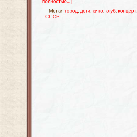
полностью...]
Метки:
город
,
дети
,
кино
,
клуб
,
концерт
СССР