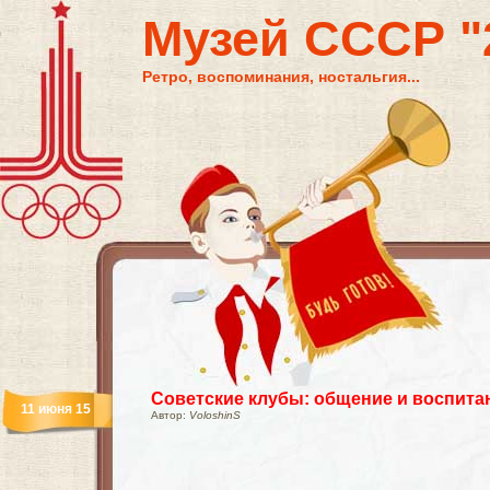
Музей СССР "2
Ретро, воспоминания, ностальгия...
Советские клубы: общение и воспита
11 июня 15
Автор:
VoloshinS