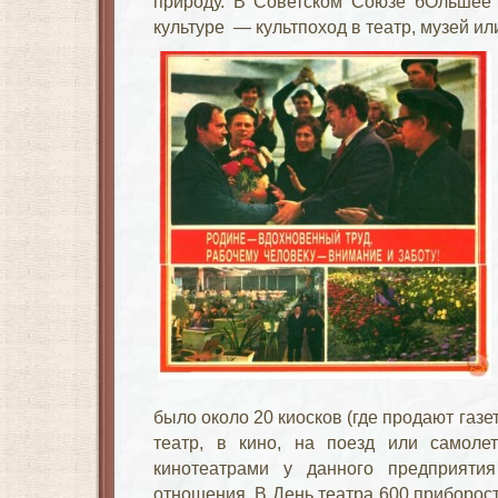
природу. В Советском Союзе бОльшее
культуре — культпоход в театр, музей ил
было около 20 киосков (где продают газе
театр, в кино, на поезд или самолет
кинотеатрами у данного предприяти
отношения. В День театра 600 приборос