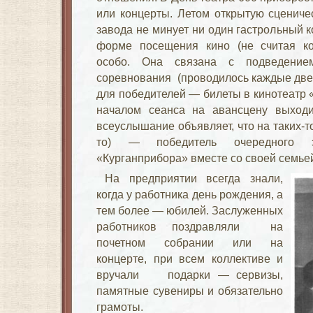
или концерты. Летом открытую сцениче
завода не минует ни один гастрольный к
форме посещения кино (не считая кол
особо. Она связана с подведением
соревнования (проводилось каждые две 
для победителей — билеты в кинотеатр 
началом сеанса на авансцену выходи
всеуслышание объявляет, что на таких-то
то) — победитель очередного э
«Курганприбора» вместе со своей семьей 
На предприятии всегда знали,
когда у работника день рождения, а
тем более — юбилей. Заслуженных
работников поздравляли на
почетном собрании или на
концерте, при всем коллективе и
вручали подарки — сервизы,
памятные сувениры и обязательно
грамоты.