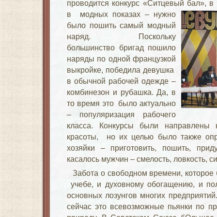
проводится конкурс «Ситцевый бал», в
в модных показах –
нужно
было пошить самый модный
наряд. Поскольку
большинство бригад пошило
наряды по одной французкой
выкройке, победила девушка
в обычной рабочей одежде –
комбинезон и рубашка. Да, в
то время это было актуально
– популяризация рабочего
класса. Конкурсы были направлены 
красоты, но их целью было также опр
хозяйки – приготовить, пошить, приду
касалось мужчин – смелость, ловкость, си
Забота о свободном времени, которое
учебе, и духовному обогащению, и по
основных лозунгов многих предприятий
сейчас это всевозможные пьянки по п