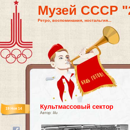
Музей СССР "2
Ретро, воспоминания, ностальгия...
Культмассовый сектор
19 Ноя 14
Автор:
lilu