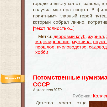
городе и выступал от завода, в 
получил мастера спорта. В фил
приятным» главный герой путеш
который собрал лично, потратив
[текст полностью...]
Метки:
дворовый клуб
,
журнал
,
моделирование
,
мужчина
,
наука 
прошлое
,
пчеловодство
,
садовод
хобби
Потомственные нумизма
10 июня 13
СССР
Автор:
tana1970
Рубрика:
Колле
Детство моего отца