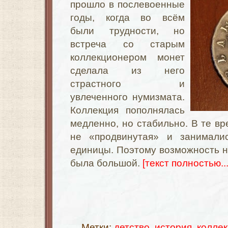
прошло в послевоенные
годы, когда во всём
были трудности, но
встреча со старым
коллекционером монет
сделала из него
страстного и
увлеченного нумизмата.
Коллекция пополнялась
медленно, но стабильно. В те в
не «продвинутая» и занимал
единицы. Поэтому возможность 
была большой.
[текст полностью...
Метки:
детство
,
история
,
колле