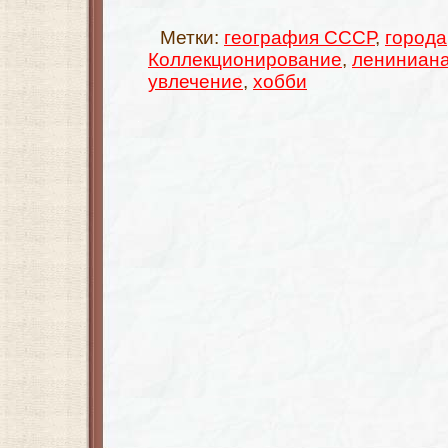
Метки:
география СССР
,
города
Коллекционирование
,
лениниан
увлечение
,
хобби