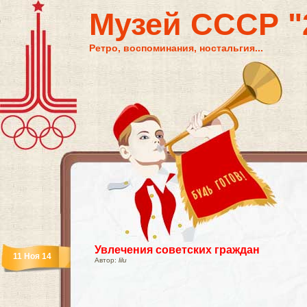
Музей СССР "2
Ретро, воспоминания, ностальгия...
Увлечения советских граждан
11 Ноя 14
Автор:
lilu