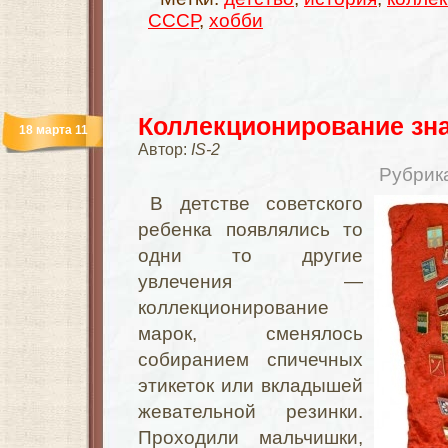
СССР
,
хобби
Коллекционирование зн
18 марта 11
Автор:
IS-2
Рубрик
В детстве советского
ребенка появлялись то
одни то другие
увлечения —
коллекционирование
марок, сменялось
собиранием спичечных
этикеток или вкладышей
жевательной резинки.
Проходили мальчишки,