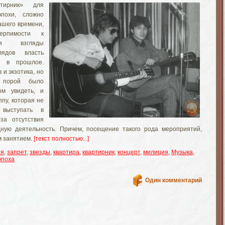
тирник» для
эпохи, сложно
ашего времени,
ерпимости к
ьи взгляды
лядов власть
и в прошлое.
 и экзотика, но
 порой было
ом увидеть, и
пу, которая не
 выступать в
за отсутствия
ную деятельность. Причем, посещение такого рода мероприятий,
м занятием.
[текст полностью...]
ия
,
запрет
,
звезды
,
квартира
,
квартирник
,
концерт
,
милиция
,
Музыка
,
эпоха
Один комментарий