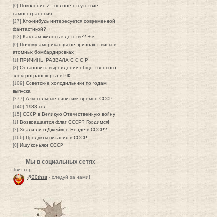
[0]
Поколение Z - полное отсутствие
самосохранения
[27]
Кто-нибудь интересуется современной
фантастикой?
[93]
Как нам жилось в детстве? + и -
[0]
Почему американцы не признают вины в
атомных бомбардировках
[1]
ПРИЧИНЫ РАЗВАЛА С С С Р
[3]
Остановить вырождение общественного
электротранспорта в РФ
[109]
Советские холодильники по годам
выпуска
[277]
Алкогольные напитики времён СССР
[140]
1983 год.
[15]
СССР в Великую Отечественную войну
[1]
Возвращается флаг СССР? Гордимся!
[2]
Знали ли о Джеймсе Бонде в СССР?
[166]
Продукты питания в СССР
[0]
Ищу коньяки СССР
Мы в социальных сетях
Твиттер:
@20thsu
- следуй за нами!