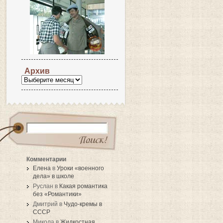
Архив
Комментарии
Елена
в
Уроки «военного
дела» в школе
Руслан в
Какая романтика
без «Романтики»
Дмитрий в
Чудо-кремы в
СССР
Микола в
Жидкостная