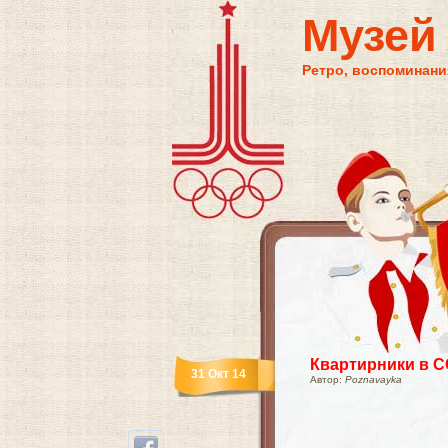
Музей
Ретро, воспоминания
Квартирники в 
31 Окт 14
Автор:
Poznavayka