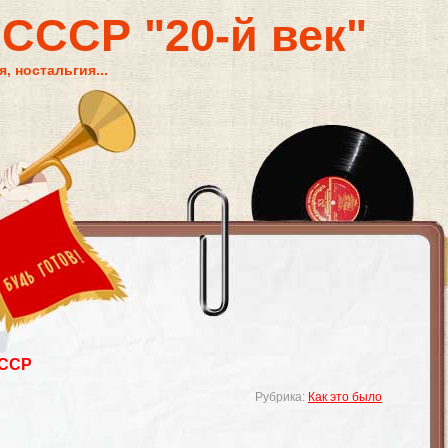
 СССР "20-й век"
, ностальгия...
СССР
Рубрика:
Как это было