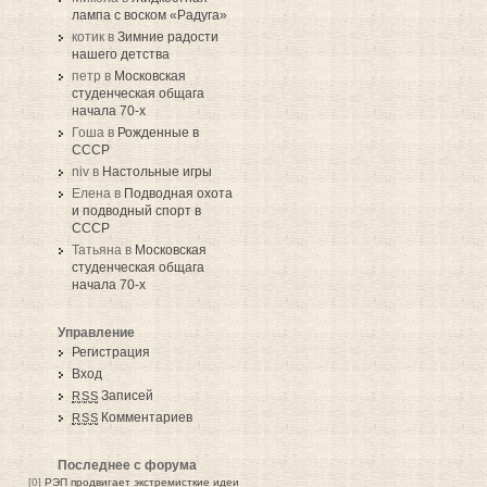
лампа с воском «Радуга»
котик в
Зимние радости
нашего детства
петр в
Московская
студенческая общага
начала 70-х
Гоша в
Рожденные в
СССР
niv в
Настольные игры
Елена в
Подводная охота
и подводный спорт в
СССР
Татьяна в
Московская
студенческая общага
начала 70-х
Управление
Регистрация
Вход
Записей
RSS
Комментариев
RSS
Последнее с форума
[0]
РЭП продвигает экстремисткие идеи