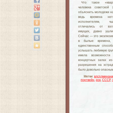
Что такое «квар
человека советской 
объяснить молодежи н
ведь времена нет
исполнителям, ч
отличались от взг
имущих, давно ушл
Сейчас — это эксклюзив
в былые времена,
единственным способ
услышать любимую груп
имела возможности
концертных залах из-
разрешения на эстрад
было довольно опасны
Метки:
влсплминан
портвейн
,
рок
,
СССР
,