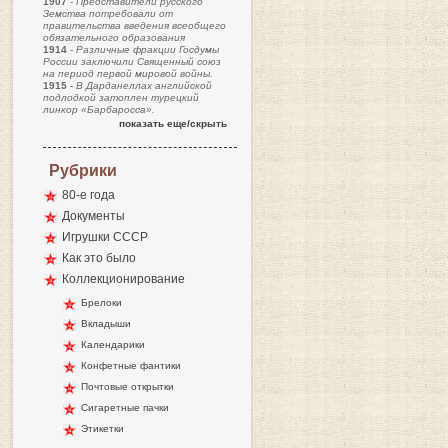
1907
-
Представители русского
Земства потребовали от
правительства введения всеобщего
обязательного образования
1914
-
Различные фракции Госдумы
России заключили Священный союз
на период первой мировой войны.
1915
-
В Дарданеллах английской
подлодкой затоплен турецкий
линкор «Барбаросса».
показать еще/скрыть
Рубрики
80-е года
Документы
Игрушки СССР
Как это было
Коллекционирование
Брелоки
Вкладыши
Календарики
Конфетные фантики
Почтовые открытки
Сигаретные пачки
Этикетки