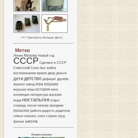
>>> Смотреть больше фото
Метки
Музыка
Ленин
Новый год
СССР
Сделано в СССР
Советский Союз
быт
война
воспоминания
время
двор
деньги
детство
дети
дефицит
дружба
игра
журнал
завод
игрушка
история
игрушки
игры
кино
коллекция
литература
магазин
ностальгия
мода
отдых
очередь
песни
пионер
праздник
прошлое
работа
радость
родители
семья
скачать
союз
страна
труд
школа
фильм
Комиссионки