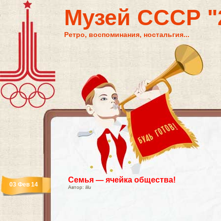
Музей СССР "2
Ретро, воспоминания, ностальгия...
Семья — ячейка общества!
03 Фев 14
Автор:
lilu