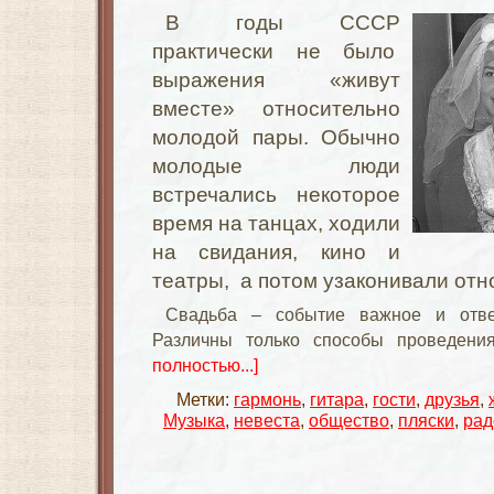
В годы СССР
практически не было
выражения «живут
вместе» относительно
молодой пары. Обычно
молодые люди
встречались некоторое
время на танцах, ходили
на свидания, кино и
театры, а потом узаконивали отн
Свадьба – событие важное и отве
Различны только способы проведен
полностью...]
Метки:
гармонь
,
гитара
,
гости
,
друзья
,
Музыка
,
невеста
,
общество
,
пляски
,
рад