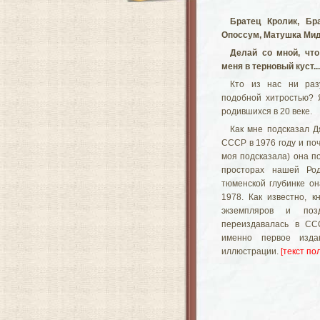
Братец Кролик, Бр
Опоссум, Матушка Ми
Делай со мной, что
меня в терновый куст...
Кто из нас ни раз
подобной хитростью? 
родившихся в 20 веке.
Как мне подсказал Д
СССР в 1976 году и поч
моя подсказала) она п
просторах нашей Ро
тюменской глубинке о
1978. Как известно, 
экземпляров и по
переиздавалась в С
именно первое изда
иллюстрации.
[текст пол