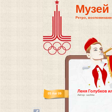
Музей
Ретро, воспоминания
Леня Голубков и
05 Авг 09
Автор:
sashka