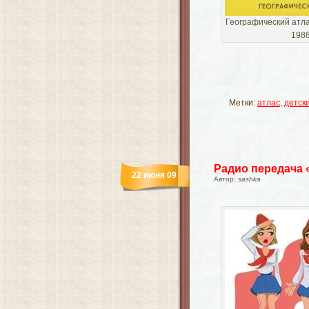
Географический атла
1988
Метки:
атлас
,
детск
Радио передача 
22 июня 09
Автор:
sashka