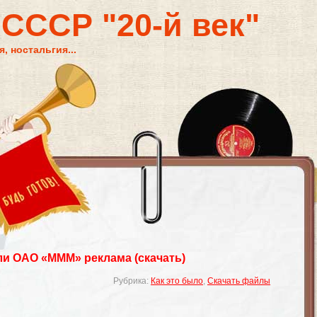
 СССР "20-й век"
, ностальгия...
ли ОАО «МММ» реклама (скачать)
Рубрика:
Как это было
,
Скачать файлы