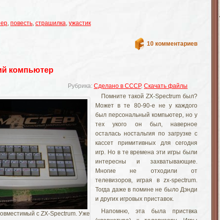
нер
,
повесть
,
страшилка
,
ужастик
10 комментариев
ий компьютер
Рубрика:
Сделано в СССР
,
Скачать файлы
Помните такой ZX-Spectrum был?
Может в те 80-90-е не у каждого
был персональный компьютер, но у
тех укого он был, наверное
осталась ностальгия по загрузке с
кассет примитивных для сегодня
игр. Но в те времена эти игры были
интересны и захватывающие.
Многие не отходили от
телевизоров, играя в zx-spectrum.
Тогда даже в помине не было Дэнди
и других игровых приставок.
Напомню, эта была приствка
овместимый с ZX-Spectrum. Уже