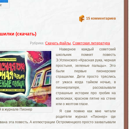
г
15 комментариев
шилки (скачать)
Рубрика:
Скачать файлы
,
Советская литература
Наверное каждый советский
школьник помнит повесть
Э.Успенского «Красная рука, черная
простыня, зеленые пальцы». Это
были первые пионерские
страшилки. Дети просто тряслись
от ужаса когда тайком ночью, в
пионерлагере, рассказывали
страшные истории про гробик на
колесиках, красном пятне на стене
или о желтом глазе.
й в журнале Пионер
Я сам помню как мне читали
родители журнал «Пионер» где
вана эта повесть. А иллюстрации Остроменцкого просто захватывали