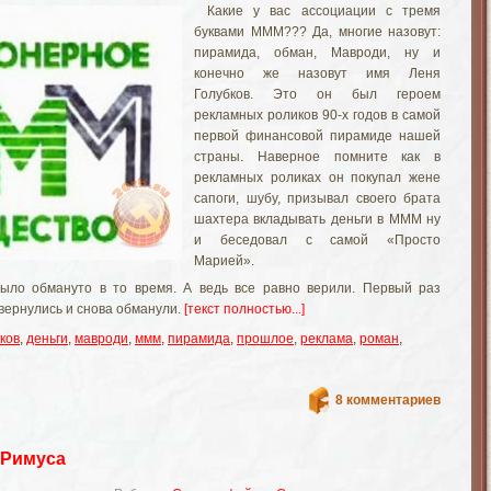
Какие у вас ассоциации с тремя
буквами МММ??? Да, многие назовут:
пирамида, обман, Мавроди, ну и
конечно же назовут имя Леня
Голубков. Это он был героем
рекламных роликов 90-х годов в самой
первой финансовой пирамиде нашей
страны. Наверное помните как в
рекламных роликах он покупал жене
сапоги, шубу, призывал своего брата
шахтера вкладывать деньги в МММ ну
и беседовал с самой «Просто
Марией».
было обмануто в то время. А ведь все равно верили. Первый раз
вернулись и снова обманули.
[текст полностью...]
ков
,
деньги
,
мавроди
,
ммм
,
пирамида
,
прошлое
,
реклама
,
роман
,
8 комментариев
 Римуса