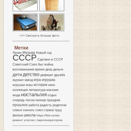
>>> Смотреть больше фото
Метки
Музыка
Ленин
Новый год
СССР
Сделано в СССР
Советский Союз
быт
война
воспоминания
время
двор
деньги
детство
дети
дефицит
дружба
игра
журнал
завод
игрушка
история
игрушки
игры
кино
коллекция
литература
магазин
ностальгия
мода
отдых
очередь
песни
пионер
праздник
прошлое
работа
радость
родители
семья
скачать
союз
страна
труд
школа
фильм
https://fixit.center
ремонт утюгов с парогенератором.