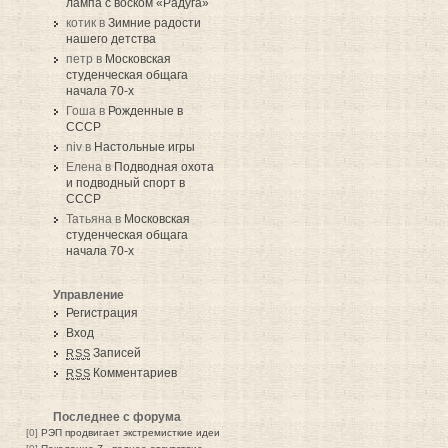
лампа с воском «Радуга»
котик в
Зимние радости
нашего детства
петр в
Московская
студенческая общага
начала 70-х
Гоша в
Рожденные в
СССР
niv в
Настольные игры
Елена в
Подводная охота
и подводный спорт в
СССР
Татьяна в
Московская
студенческая общага
начала 70-х
Управление
Регистрация
Вход
Записей
RSS
Комментариев
RSS
Последнее с форума
[0]
РЭП продвигает экстремисткие идеи