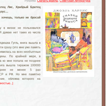
Рубрика:
Скачать файлы
,
Советская литература
атец Лис, Храбрый Братец
доус…
 хочешь, только не бросай
у в жизни не пользовался
Я думаю нет таких из числа
ядюшка Гугль, книга вышла в
ти сразу (это мне уже память
оявилась на всех необъятных
дины. По крайней мере, в
на ко мне попала не позднее
книга вышла тиражом 100000
зднее не менее 5 раз
ССР и РФ. Но мне памятно
ние, обложка которого на
ностью...]