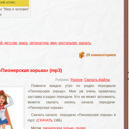
с "Мир и человек"
г
ий
,
детство
,
книга
,
литература
,
мир
,
ностальгия
,
скачать
29 комментариев
«Пионерская зорька» (mp3)
Рубрика:
Разное
,
Скачать файлы
Помните каждое утро по радио передвали
«Пионерскую зорьку». Мне уж очень нравилась
заставка к радио передаче. Кто не может вспомнить,
можете скачать запись начала передачи
«Пионерская зорька»
Скачать начало передачи «Пионерская зорька» в
mp3 (
СКАЧАТЬ
1МБ)
Метки:
пионерская зорька
,
радио