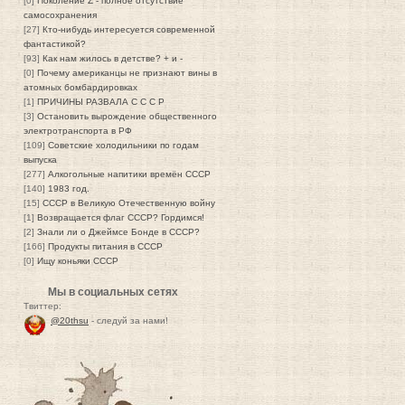
[0]
Поколение Z - полное отсутствие
самосохранения
[27]
Кто-нибудь интересуется современной
фантастикой?
[93]
Как нам жилось в детстве? + и -
[0]
Почему американцы не признают вины в
атомных бомбардировках
[1]
ПРИЧИНЫ РАЗВАЛА С С С Р
[3]
Остановить вырождение общественного
электротранспорта в РФ
[109]
Советские холодильники по годам
выпуска
[277]
Алкогольные напитики времён СССР
[140]
1983 год.
[15]
СССР в Великую Отечественную войну
[1]
Возвращается флаг СССР? Гордимся!
[2]
Знали ли о Джеймсе Бонде в СССР?
[166]
Продукты питания в СССР
[0]
Ищу коньяки СССР
Мы в социальных сетях
Твиттер:
@20thsu
- следуй за нами!