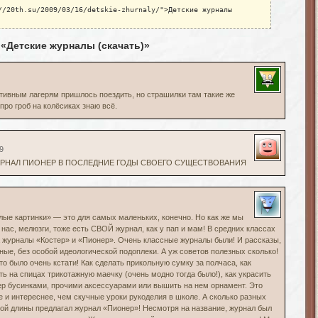
//20th.su/2009/03/16/detskie-zhurnaly/">Детские журналы
 «Детские журналы (скачать)»
тивным лагерям пришлось поездить, но страшилки там такие же
 про гроб на колёсиках знаю всё.
9
РНАЛ ПИОНЕР В ПОСЛЕДНИЕ ГОДЫ СВОЕГО СУЩЕСТВОВАНИЯ
лые картинки» — это для самых маленьких, конечно. Но как же мы
 нас, мелюзги, тоже есть СВОЙ журнал, как у пап и мам! В средних классах
 журналы «Костер» и «Пионер». Очень классные журналы были! И рассказы,
ные, без особой идеологической подоплеки. А уж советов полезных сколько!
то было очень кстати! Как сделать прикольную сумку за полчаса, как
ь на спицах трикотажную маечку (очень модно тогда было!), как украсить
ер бусинками, прочими аксессуарами или вышить на нем орнамент. Это
 и интереснее, чем скучные уроки рукоделия в школе. А сколько разных
бой длины предлагал журнал «Пионер»! Несмотря на название, журнал был