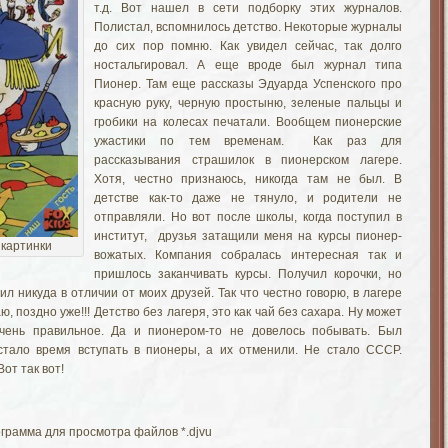
т.д. Вот нашел в сети подборку этих журналов.
Полистал, вспомнилось детство. Некоторые журналы
до сих пор помню. Как увидел сейчас, так долго
ностальгировал. А еще вроде был журнал типа
Пионер. Там еще рассказы Эдуарда Успенского про
красную руку, черную простыню, зеленые пальцы и
гробики на колесах печатали. Вообщем пионерские
ужастики по тем временам. Как раз для
рассказывания страшилок в пионерском лагере.
Хотя, честно признаюсь, никогда там не был. В
детстве как-то даже не тянуло, и родители не
отправляли. Но вот после школы, когда поступил в
институт, друзья затащили меня на курсы пионер-
 картинки
вожатых. Компания собралась интересная так и
пришлось заканчивать курсы. Получил корочки, но
ил никуда в отличии от моих друзей. Так что честно говорю, в лагере
аю, поздно уже!!! Детство без лагеря, это как чай без сахара. Ну может
чень правильное. Да и пионером-то не довелось побывать. Был
астало время вступать в пионеры, а их отменили. Не стало СССР.
от так вот!
грамма для просмотра файлов *.djvu