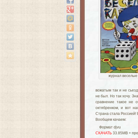
журнал веселые
вожатым так и не сьезд
не был. Но так хочу. Зн
сравнение такое не о
октябренком, и вот н
Страна стала Россией! В
Вообщем качаем:
Формат djvu
СКАЧАТЬ
33.85MB + про