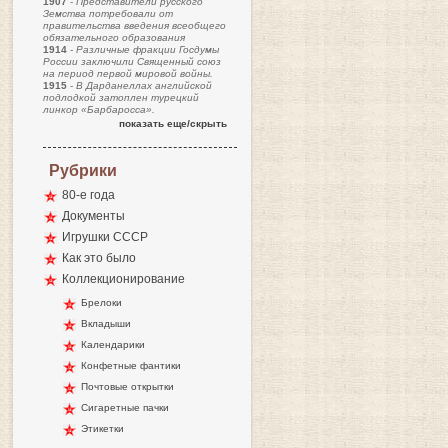
1907
-
Представители русского
Земства потребовали от
правительства введения всеобщего
обязательного образования
1914
-
Различные фракции Госдумы
России заключили Священный союз
на период первой мировой войны.
1915
-
В Дарданеллах английской
подлодкой затоплен турецкий
линкор «Барбаросса».
показать еще/скрыть
Рубрики
80-е года
Документы
Игрушки СССР
Как это было
Коллекционирование
Брелоки
Вкладыши
Календарики
Конфетные фантики
Почтовые открытки
Сигаретные пачки
Этикетки