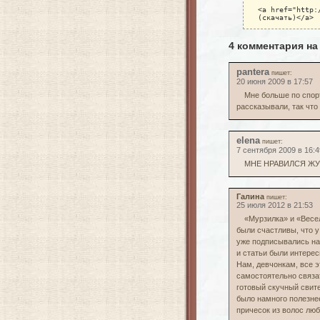
<a href="http:
(скачать)</a>
4 комментария на
pantera
пишет:
20 июня 2009 в 17:57
Мне больше по спор
рассказывали, так что
elena
пишет:
7 сентября 2009 в 16:4
МНЕ НРАВИЛСЯ ЖУ
Галина
пишет:
25 июля 2012 в 21:53
«Мурзилка» и «Весе
были счастливы, что у
уже подписывались на
и статьи были интерес
Нам, девчонкам, все э
самостоятельно связат
готовый скучный свит
было намного полезнее
причесок из волос лю