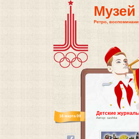
Музей
Ретро, воспоминания
Детские журналы
16 марта 09
Автор:
sashka