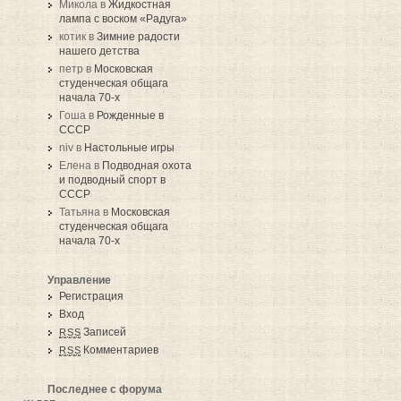
Микола в
Жидкостная
лампа с воском «Радуга»
котик в
Зимние радости
нашего детства
петр в
Московская
студенческая общага
начала 70-х
Гоша в
Рожденные в
СССР
niv в
Настольные игры
Елена в
Подводная охота
и подводный спорт в
СССР
Татьяна в
Московская
студенческая общага
начала 70-х
Управление
Регистрация
Вход
Записей
RSS
Комментариев
RSS
Последнее с форума