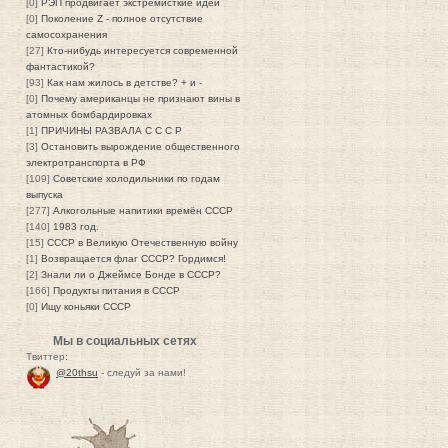
[0]
РЭП продвигает экстремисткие идеи
[0]
Поколение Z - полное отсутствие
самосохранения
[27]
Кто-нибудь интересуется современной
фантастикой?
[93]
Как нам жилось в детстве? + и -
[0]
Почему американцы не признают вины в
атомных бомбардировках
[1]
ПРИЧИНЫ РАЗВАЛА С С С Р
[3]
Остановить вырождение общественного
электротранспорта в РФ
[109]
Советские холодильники по годам
выпуска
[277]
Алкогольные напитики времён СССР
[140]
1983 год.
[15]
СССР в Великую Отечественную войну
[1]
Возвращается флаг СССР? Гордимся!
[2]
Знали ли о Джеймсе Бонде в СССР?
[166]
Продукты питания в СССР
[0]
Ищу коньяки СССР
Мы в социальных сетях
Твиттер:
@20thsu
- следуй за нами!