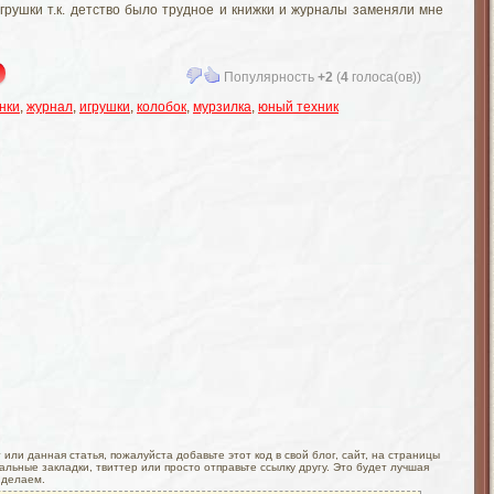
игрушки т.к. детство было трудное и книжки и журналы заменяли мне
Популярность
+2
(
4
голоса(ов))
нки
,
журнал
,
игрушки
,
колобок
,
мурзилка
,
юный техник
или данная статья, пожалуйста добавьте этот код в свой блог, сайт, на страницы
льные закладки, твиттер или просто отправьте ссылку другу. Это будет лучшая
 делаем.