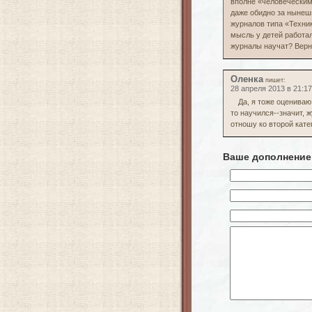
вполне «человеческим
даже обидно за нынешн
журналов типа «Техни
мысль у детей работа
журналы научат? Верн
Оленка
пишет:
28 апреля 2013 в 21:17
Да, я тоже оцениваю 
то научился--значит, 
отношу ко второй кате
Ваше дополнение