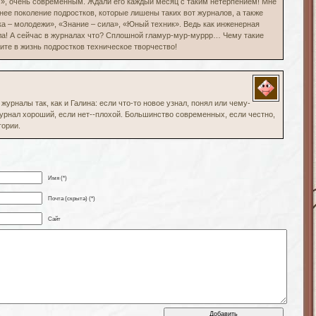
», очень современным. Ждали его каждый месяц с таким нетерпением! Мне
ее поколение подростков, которые лишены таких вот журналов, а также
ка – молодежи», «Знание – сила», «Юный техник». Ведь как инженерная
ла! А сейчас в журналах что? Сплошной гламур-мур-муррр… Чему такие
ите в жизнь подростков техническое творчество!
журналы так, как и Галина: если что-то новое узнал, понял или чему-
журнал хороший, если нет--плохой. Большинство современных, если честно,
гории.
Имя (*)
Почта (скрыта) (*)
Сайт