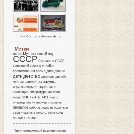
>>> Смотреть больше фото
Метки
Музыка
Ленин
Новый год
СССР
Сделано в СССР
Советский Союз
быт
война
воспоминания
время
двор
деньги
детство
дети
дефицит
дружба
игра
журнал
завод
игрушка
история
игрушки
игры
кино
коллекция
литература
магазин
ностальгия
мода
отдых
очередь
песни
пионер
праздник
прошлое
работа
радость
родители
семья
скачать
союз
страна
труд
школа
фильм
Трехпрограммный радиоприемник