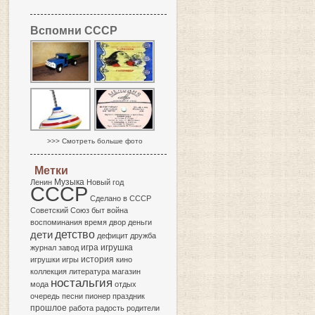
Вспомни СССР
>>> Смотреть больше фото
Метки
Музыка
Ленин
Новый год
СССР
Сделано в СССР
Советский Союз
быт
война
воспоминания
время
двор
деньги
детство
дети
дефицит
дружба
игра
журнал
завод
игрушка
история
игрушки
игры
кино
коллекция
литература
магазин
ностальгия
мода
отдых
очередь
песни
пионер
праздник
прошлое
работа
радость
родители