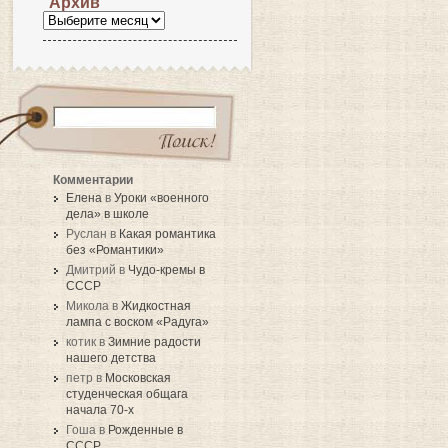
Архив
Комментарии
Елена
в
Уроки «военного
дела» в школе
Руслан в
Какая романтика
без «Романтики»
Дмитрий в
Чудо-кремы в
СССР
Микола в
Жидкостная
лампа с воском «Радуга»
котик в
Зимние радости
нашего детства
петр в
Московская
студенческая общага
начала 70-х
Гоша в
Рожденные в
СССР