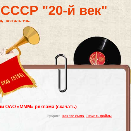
 СССР "20-й век"
, ностальгия...
ли ОАО «МММ» реклама (скачать)
Рубрика:
Как это было
,
Скачать файлы