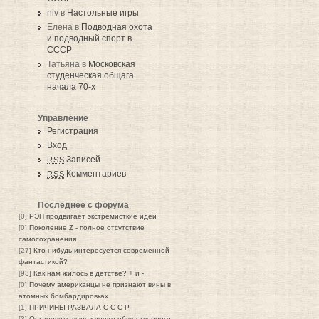
niv в
Настольные игры
Елена в
Подводная охота
и подводный спорт в
СССР
Татьяна в
Московская
студенческая общага
начала 70-х
Управление
Регистрация
Вход
Записей
RSS
Комментариев
RSS
Последнее с форума
[0]
РЭП продвигает экстремисткие идеи
[0]
Поколение Z - полное отсутствие
самосохранения
[27]
Кто-нибудь интересуется современной
фантастикой?
[93]
Как нам жилось в детстве? + и -
[0]
Почему американцы не признают вины в
атомных бомбардировках
[1]
ПРИЧИНЫ РАЗВАЛА С С С Р
[3]
Остановить вырождение общественного