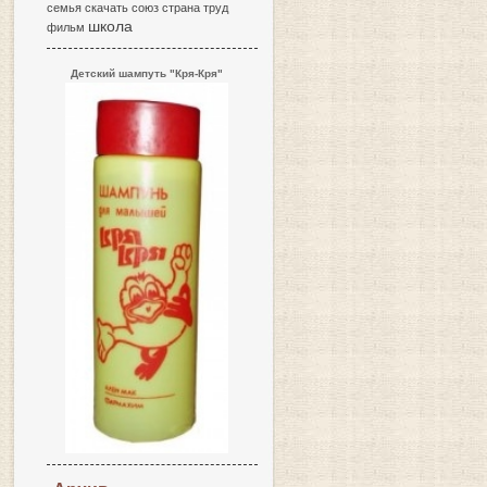
семья
скачать
союз
страна
труд
школа
фильм
Детский шампуть "Кря-Кря"