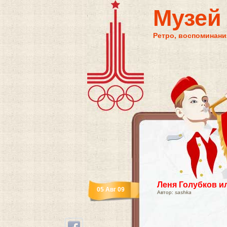
Музей
Ретро, воспоминания
Леня Голубков и
05 Авг 09
Автор:
sashka