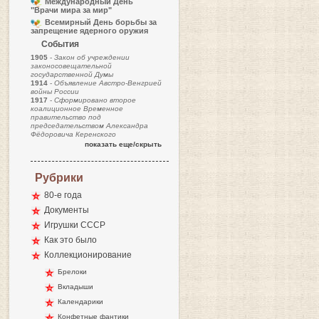
Международный День
"Врачи мира за мир"
Всемирный День борьбы за
запрещение ядерного оружия
События
1905
-
Закон об учреждении
законосовещательной
государственной Думы
1914
-
Объявление Австро-Венгрией
войны России
1917
-
Сформировано второе
коалиционное Временное
правительство под
председательством Александра
Фёдоровича Керенского
показать еще/скрыть
Рубрики
80-е года
Документы
Игрушки СССР
Как это было
Коллекционирование
Брелоки
Вкладыши
Календарики
Конфетные фантики