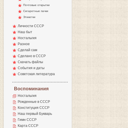
Почтовые открытки
Сигаретные пачки
Этикетки
Личности СССР
Наш быт
Ностальгия
Разное
Сделай сам
Сделано в СССР
Скачать файлы
События и даты
Советская литература
Воспоминания
Ностальгия
Рожденные в СССР
Конституция СССР
Наш первый Букварь
Гимн СССР
Карта СССР