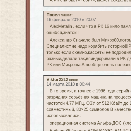
А у меня был «Робик», может сохранил
Павел
пишет:
16 февраля 2010 в 20:07
AlexMetalin , если что в РК 16 кило памя
ошибся,знаток!!
Александр Сначало был Микро80,потом
Специалист,не надо корябить историю!!!
только если схемно,кассеты не подходил
разный,делали так,впиндюривали в РК д
РК или Микроша.А вообще очень полезн
Viktor2312
пишет:
14 марта 2010 в 00:44
В то время, а точнее с 1986 года серий
разрядная серьёзная машина на процесс
частотой 4,77 МГц, ОЗУ от 512 Кбайт до
совместимый, 80×25 символов В качеств
использовались:
операционная система Альфа-ДОС (кл
Бэйсик-86 (аналог ROM BASIC IBM PC B