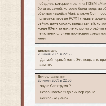
победнее, которые играли на ПЭВМ «Мик
богатых семей, которые были гордыми о
обанкротившейся Atari, а также Commodo
появились первые PC/XT (первые модели
сейчас даже сложно представить!), кото
конце 80-ых за них легко могли ограбить 
печальных случаев произошло среди мои
меня.
дима
пишет:
20 июня 2009 в 22:55
Да! мой первый комп. Это вещь в то вр
павмяти.
Вячеслав
пишет:
20 июня 2009 в 22:56
звуки Спектрума ?
незабываемо.Я до сих пор храню
несколько Демок