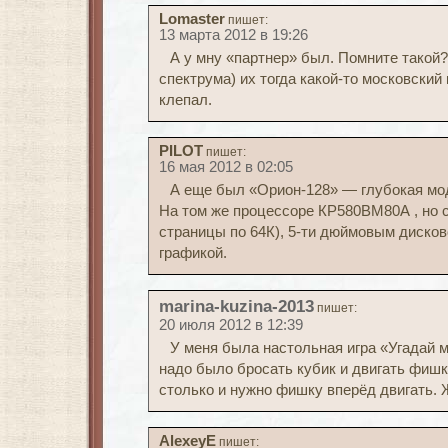
Lomaster
пишет:
13 марта 2012 в 19:26
А у мну «партнер» был. Помните такой?
спектрума) их тогда какой-то московский
клепал.
PILOT
пишет:
16 мая 2012 в 02:05
А еще был «Орион-128» — глубокая мо
На том же процессоре КР580ВМ80А , но 
страницы по 64К), 5-ти дюймовым диско
графикой.
marina-kuzina-2013
пишет:
20 июля 2012 в 12:39
У меня была настольная игра «Угадай 
надо было бросать кубик и двигать фишк
столько и нужно фишку вперёд двигать. 
AlexeyE
пишет: