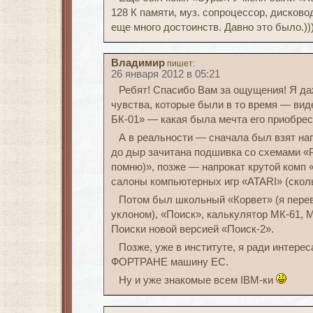
128 К памяти, муз. сопроцессор, дисков
еще много достоинств. Давно это было.)))
Владимир
пишет:
26 января 2012 в 05:21
Ребят! Спасибо Вам за ощущения! Я д
чувства, которые были в то время — ви
БК-01» — какая была мечта его приобрес
А в реальности — сначала был взят на
до дыр зачитана подшивка со схемами «Р
помню)», позже — напрокат крутой комп 
салоны компьютерных игр «ATARI» (сколь
Потом был школьный «Корвет» (я пере
уклоном), «Поиск», калькулятор МК-61, 
Поиски новой версией «Поиск-2».
Позже, уже в институте, я ради интере
ФОРТРАНЕ машину ЕС.
Ну и уже знакомые всем IBM-ки