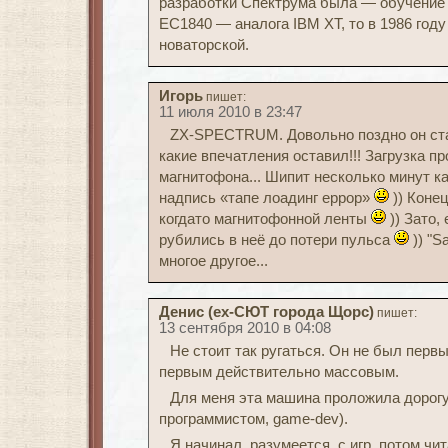
разработки Спектрума была — обучение 
ЕС1840 — аналога IBM XT, то в 1986 год
новаторской.
Игорь
пишет:
11 июля 2010 в 23:47
ZX-SPECTRUM. Довольно поздно он ста
какие впечатления оставил!!! Загрузка пр
магнитофона... Шипит несколько минут к
надпись «тапе лоадинг еррор»
)) Коне
когдато магнитофонной ленты
)) Зато,
рубились в неё до потери пульса
)) "S
многое другое...
Денис (ex-СЮТ города Щорс)
пишет:
13 сентября 2010 в 04:08
Не стоит так ругаться. Он не был перв
первым действительно массовым.
Для меня эта машина проложила дорогу
программистом, game-dev).
Я начинал, разумеется, с игр, потом чи