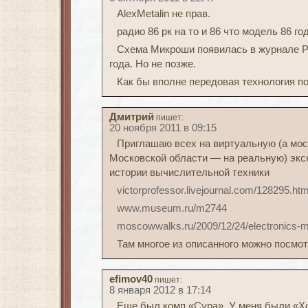
AlexMetalin не прав.
радио 86 рк на то и 86 что модель 86 го
Схема Микроши появилась в журнале Р
года. Но не позже.
Как бы вполне передовая технология п
Дмитрий
пишет:
20 ноября 2011 в 09:15
Приглашаю всех на виртуальную (а мос
Московской области — на реальную) экс
истории вычислительной техники
victorprofessor.livejournal.com/128295.htm
www.museum.ru/m2744
moscowwalks.ru/2009/12/24/electronics
Там многое из описанного можно посмотр
efimov40
пишет:
8 января 2012 в 17:14
Еще был комп «Сура». У меня были «Хо