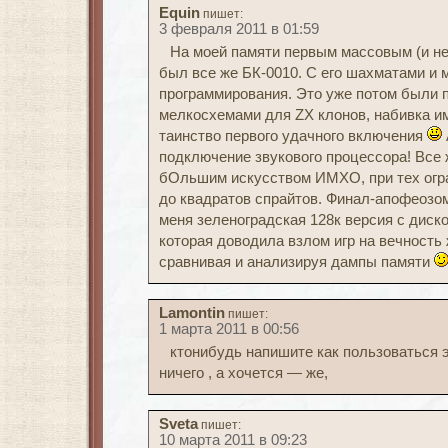
Equin
пишет:
3 февраля 2011 в 01:59
На моей памяти первым массовым (и н
был все же БК-0010. С его шахматами и
программирования. Это уже потом были 
мелкосхемами для ZX клонов, набивка им
таинство первого удачного включения
подключение звукового процессора! Все 
бОльшим искусством ИМХО, при тех огра
до квадратов спрайтов. Финал-апофеозом
меня зеленоградская 128к версия с диск
которая доводила взлом игр на вечность
сравнивая и анализируя дампы памяти
Lamontin
пишет:
1 марта 2011 в 00:56
ктонибудь напишите как пользоваться 
ничего , а хочется — же,
Sveta
пишет:
10 марта 2011 в 09:23