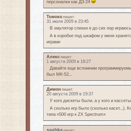
персоналки как Д3-24
Томоко
пишет:
31 июля 2009 в 23:45
В эмулятор спекки я до сих пор играюс
А в коробке под шкафом у меня хранят
играми
Алекс
пишет:
1 августа 2009 в 18:27
Давайте еще вспомним программируем
был МК-52...
Димон
пишет:
20 августа 2009 в 19:37
У кого дискеты были, а у кого и кассеты
А сколько игр было (сколько касет...).
типа «500 игр к ZX Spectrum»
sashka
пишет: