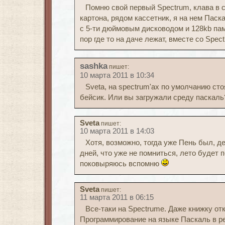
Помню свой первый Spectrum, клава в 
картона, рядом кассетник, я на нем Паск
с 5-ти дюймовым дисководом и 128kb пам
пор где то на даче лежат, вместе со Spec
sashka
пишет:
10 марта 2011 в 10:34
Sveta, на spectrum'ах по умолчанию ст
бейсик. Или вы загружали среду паскаль
Sveta
пишет:
10 марта 2011 в 14:03
Хотя, возможно, тогда уже Пень был, 
дней, что уже не помниться, лето будет 
поковыряюсь вспомню
Sveta
пишет:
11 марта 2011 в 06:15
Все-таки на Spectrumе. Даже книжку от
Программирование на языке Паскаль в р