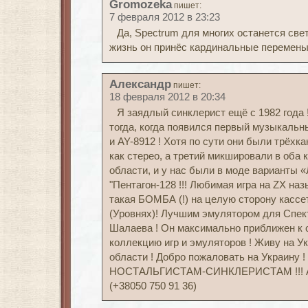
Gromozeka
пишет:
7 февраля 2012 в 23:23
Да, Spectrum для многих останется све
жизнь он принёс кардинальные перемены 
Александр
пишет:
18 февраля 2012 в 20:34
Я заядлый синклерист ещё с 1982 года
тогда, когда появился первый музыкальн
и AY-8912 ! Хотя по сути они были трёхк
как стерео, а третий микшировали в оба 
области, и у нас были в моде варианты «
"Пентагон-128 !!! Любимая игра на ZX наз
такая БОМБА (!) на целую сторону кассе
(Уровнях)! Лучшим эмулятором для Спек
Шалаева ! Он максимально приближен 
коллекцию игр и эмуляторов ! Живу на У
области ! Добро пожаловать на Украину 
НОСТАЛЬГИСТАМ-СИНКЛЕРИСТАМ !!! А
(+38050 750 91 36)