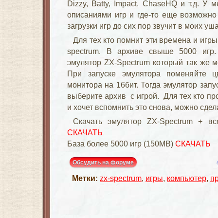
Dizzy, Batty, Impact, ChaseHQ и т.д. У 
описаниями игр и где-то еще возможно 
загрузки игр до сих пор звучит в моих уш
Для тех кто помнит эти времена и игры
spectrum. В архиве свыше 5000 игр.
эмулятор ZX-Spectrum который так же м
При запуске эмулятора поменяйте ц
монитора на 16бит. Тогда эмулятор запус
выберите архив с игрой. Для тех кто п
и хочет вспомнить это снова, можно сде
Скачать эмулятор ZX-Spectrum + вс
СКАЧАТЬ
База более 5000 игр (150MB)
СКАЧАТЬ
Обсудить на форуме
Метки:
zx-spectrum
,
игры
,
компьютер
,
п