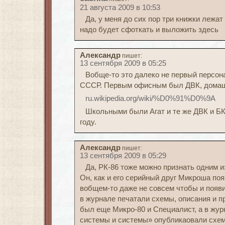
21 августа 2009 в 10:53
Да, у меня до сих пор три книжки лежат 
надо будет сфоткать и выложить здесь
Александр
пишет:
13 сентября 2009 в 05:25
Вобще-то это далеко не первый персон
СССР. Первым офисным был ДВК, дома
ru.wikipedia.org/wiki/%D0%91%D0%9A
Школьными были Агат и те же ДВК и БК
году.
Александр
пишет:
13 сентября 2009 в 05:29
Да, РК-86 тоже можно признать одним и
Он, как и его серийный друг Микроша поя
вобщем-то даже не совсем чтобы и появи
в журнале печатали схемы, описания и п
был еще Микро-80 и Специалист, а в жу
системы и системы» опубликаовали схе