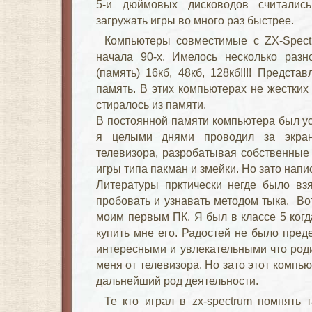
5-и дюймовых дисководов считались 
загружать игры во много раз быстрее.
Компьютеры совместимые с ZX-Spec
начала 90-х. Имелось несколько разн
(память) 16кб, 48кб, 128кб!!!! Предст
память. В этих компьютерах не жестких
стиралось из памяти.
В постоянной памяти компьютера был у
я целыми днями проводил за экрано
телевизора, разробатывая собственные
игры типа пакман и змейки. Но зато нап
Литературы прктически негде было взя
пробовать и узнавать методом тыка. Во
моим первым ПК. Я был в классе 5 когд
купить мне его. Радостей не было пред
интересными и увлекательными что роди
меня от телевизора. Но зато этот компь
дальнейший род деятельности.
Те кто играл в zx-spectrum помнять та