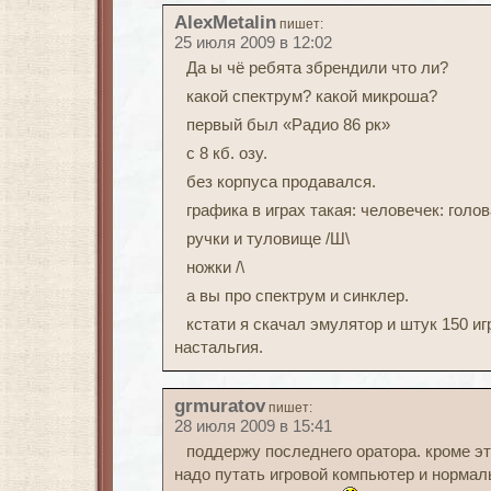
AlexMetalin
пишет:
25 июля 2009 в 12:02
Да ы чё ребята збрендили что ли?
какой спектрум? какой микроша?
первый был «Радио 86 рк»
с 8 кб. озу.
без корпуса продавался.
графика в играх такая: человечек: голов
ручки и туловище /Ш\
ножки /\
а вы про спектрум и синклер.
кстати я скачал эмулятор и штук 150 игр 
настальгия.
grmuratov
пишет:
28 июля 2009 в 15:41
поддержу последнего оратора. кроме эт
надо путать игровой компьютер и нормал