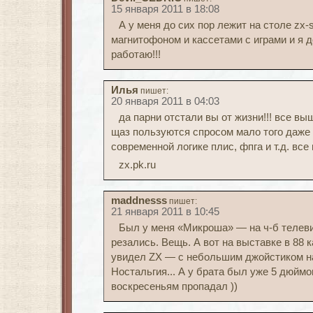
15 января 2011 в 18:08
А у меня до сих пор лежит на столе zx-
магнитофоном и кассетами с играми и я д
работаю!!!
Илья
пишет:
20 января 2011 в 04:03
да парни отстали вы от жизни!!! все в
щаз пользуются спросом мало того даже
современной логике плис, фпга и т.д. все
zx.pk.ru
maddnesss
пишет:
21 января 2011 в 10:45
Был у меня «Микроша» — на ч-б телев
резались. Вещь. А вот на выставке в 88
увидел ZX — с небольшим джойстиком на
Ностальгия... А у брата был уже 5 дюймо
воскресеньям пропадал ))