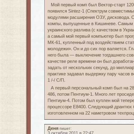
Мой первый комп был Вектор-старт 120
появился Sintez-1 (Спектрум совместимый
модулями расширения ОЗУ, дисковода.
компы, выпущенные в Кишиневе. Самым 
украинского разлива (с качеством в Укр
а самый мой первый компьютер был про
МК-61, купленный под воздействием стат
молодежи». Он и до сих пор валяется. Г
него была — выключение тогдашнего сове
качестве реле времени он был доработа
задать от нескольких секунд, до миллиа
практике задавал выдержку пару часов в
1 /-/ С/П.
А первый персональный комп был на 2
486, потом Пентиум-1. Много лет просид
Пентиум-4. Потом был куплен мой тепер
процессоре Е8400. Следующий дрантюх 
изготовленном на 22 наметровом техпроце
Деня
пишет:
3 октября 2011 в 22:47