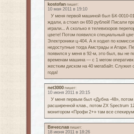
kostofan
пишет:
10 мая 2011 в 19:10
У меня первой машиной был БК-0010-01
ждали, а стоил он 650 рублей! Писали пр
играли... А сколько я телевизоров перепо
цвете! Потом появился специальный цве
Электроники ц-404. А я ходил по комисс
недоступные тогда Амстрады и Атари. П
появился у меня в 92-м, это был, вы не 
временам машина — с 1 мегом оперативки
жестким диском на 40 мегабайт. Служил о
года!
net3000
пишет:
10 июня 2011 в 20:15
У меня первым был «Дубна -48», потом
расширенной клав., потом ZX Spectrum 1
монитором «Профи 2+» там все спекирум
Вячеслав
пишет:
18 июня 2011 в 18:26