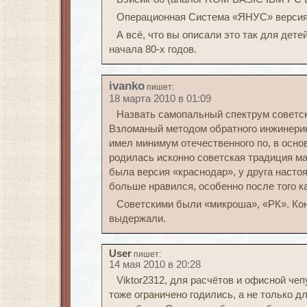
Операционная Система «ЯНУС» версия
А всё, что вы описали это так для дете
начала 80-х годов.
ivanko
пишет:
18 марта 2010 в 01:09
Назвать самопальный спектрум советск
Взломаный методом обратного инжинерин
имел минимум отечественного по, в основ
родилась исконно советская традиция м
была версия «краснодар», у друга наст
больше нравился, особенно после того ка
Советскими были «микроша», «РК». Кон
выдержали.
User
пишет:
14 мая 2010 в 20:28
Viktor2312, для расчётов и офисной че
тоже ограничено годились, а не только д