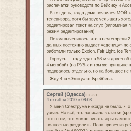
распечатки руководств по Бейсику и Асс
В тот день, когда дома появился МОЙ 
телевизора, хотя бы звук услышать хоте
редактировал текст на слух (запоминая 
режим редактирования).
Потом выяснилось, что в нем сгорели 
данных постоянно выдает «еденицу» по о
работали только Exolon, Fair Light, Ice Te
Горжусь — году эдак в 98-м я довел объ
4 мегабайт (на РУ5-х и том же принципе 
подавалось отдельно, но на большее не 
Жду 4-ю «Элиту» от Брейбена.
Сергей (Одесса)
пишет:
4 октября 2010 в 09:03
У меня Спектрума никогда не было. Я о
узнал. Но всё, что написано в статье (к
что о том, что можно писать игры самосто
полностью разделить. Папа привез из рей