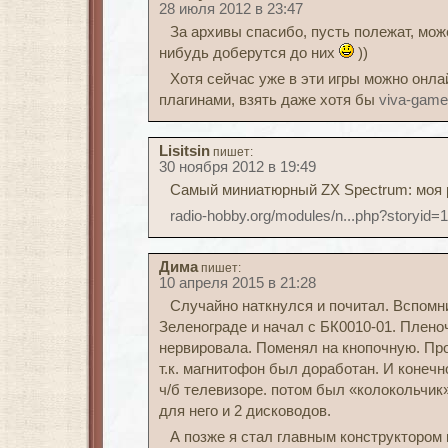
28 июля 2012 в 23:47
За архивы спасибо, пусть полежат, може
нибудь доберутся до них
))
Хотя сейчас уже в эти игры можно онлай
плагинами, взять даже хотя бы
viva-game
Lisitsin
пишет:
30 ноября 2012 в 19:49
Самый миниатюрный ZX Spectrum: моя ра
radio-hobby.org/modules/n...php?storyid=
Дима
пишет:
10 апреля 2015 в 21:28
Случайно наткнулся и почитал. Вспомн
Зеленограде и начал с БК0010-01. Плено
нервировала. Поменял на кнопочную. Пр
т.к. магнитофон был доработан. И конечн
ч/б телевизоре. потом был «колокольчик
для него и 2 дисководов.
А позже я стал главным конструкторо