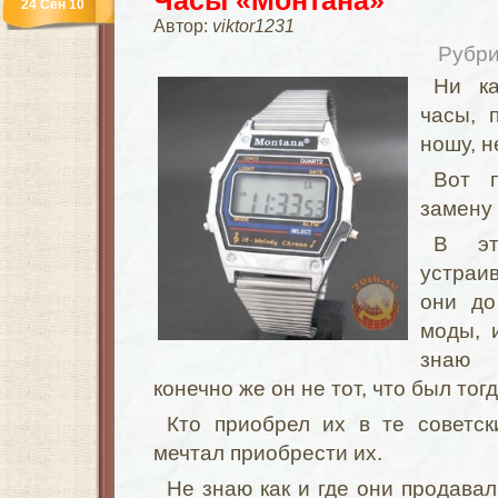
Часы «Монтана»
24 Сен 10
Автор:
viktor1231
Рубри
Ни ка
часы, 
ношу, н
Вот 
замену 
В эт
устраи
они до
моды, 
знаю 
конечно же он не тот, что был тогд
Кто приобрел их в те советск
мечтал приобрести их.
Не знаю как и где они продавал