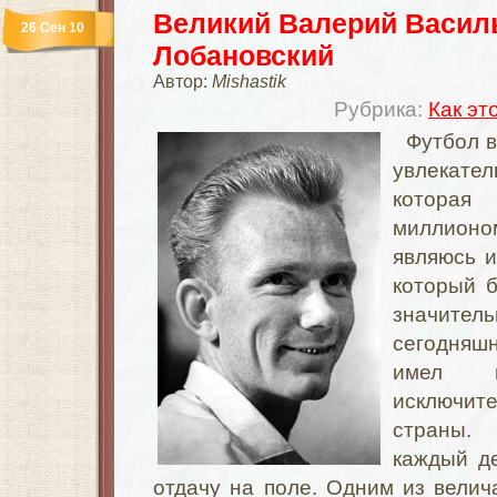
Великий Валерий Васил
26 Сен 10
Лобановский
Автор:
Mishastik
Рубрика:
Как эт
Футбол в
увлекат
которая
миллион
являюсь 
который 
значит
сегодняш
имел 
исключит
страны.
каждый д
отдачу на поле. Одним из вели