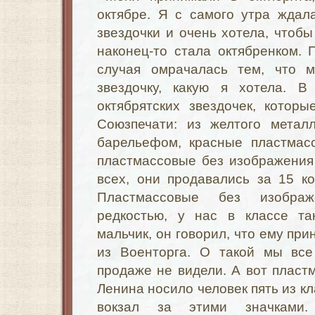
октябре. Я с самого утра ждал
звездочки и очень хотела, чтобы
наконец-то стала октябренком. 
случая омрачалась тем, что 
звездочку, какую я хотела.
октябрятских
звездочек, которы
Союзпечати: из желтого метал
барельефом, красные пластмас
пластмассовые без изображения
всех, они продавались за 15 к
Пластмассовые без изобра
редкостью, у нас в классе та
мальчик, он говорил, что ему при
из Военторга. О такой мы все
продаже не видели. А вот плас
Ленина носило человек пять из кл
вокзал за этими значками