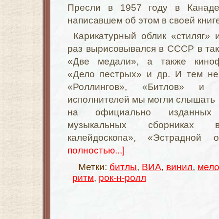
Пресли в 1957 году в Канаде
написавшем об этом в своей книге
Карикатурный облик «стиляг» 
раз вырисовывался в СССР в таки
«Две медали», а также кино
«Дело пестрых» и др. И тем не
«Роллингов», «Битлов» и д
исполнителей мы могли слышать
на официально изданных
музыкальных сборниках в
калейдоскопа», «Эстрадно
полностью...]
Метки:
битлы
,
ВИА
,
винил
,
мело
ритм
,
рок-н-ролл