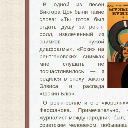
В одной из песен
Виктора Цоя были такие
слова: «Ты готов был
отдать душу за рок-н-
ролл, извлеченный из
снимков чужой
диафрагмы». «Роки» на
рентгеновских снимках
мне слушать не
посчастливилось — я
родился в эпоху заката
Элвиса и распада
«Шокин Блю».
О рок-н-ролле и его «королях
Феофанова. Примечательно, 
журналист-международник был,
советским человеком, побывав