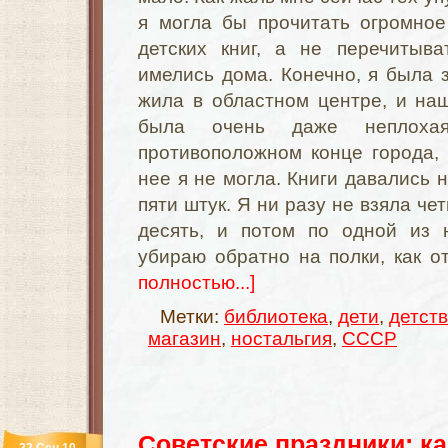
я могла бы прочитать огромное
детских книг, а не перечитыва
имелись дома. Конечно, я была з
жила в областном центре, и на
была очень даже неплох
противоположном конце города,
нее я не могла. Книги давались 
пяти штук. Я ни разу не взяла че
десять, и потом по одной из 
убираю обратно на полки, как 
полностью...]
Метки:
библиотека
,
дети
,
детст
магазин
,
ностальгия
,
СССР
Советские праздники: к