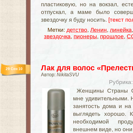
пластиковую, но на вокзал, ест
отпускал, а маме было соверш
звездочку я буду носить.
[текст по
Метки:
детство
,
Ленин
,
линейка
звездочка
,
пионеры
,
прошлое
,
С
Лак для волос «Прелест
29 Сен 10
Автор:
NikitaSVU
Рубрика
Женщины Страны Со
мне удивительными. 
занятость дома и на
выглядеть хорошо. 
необходимой прод
внешнем виде, но они