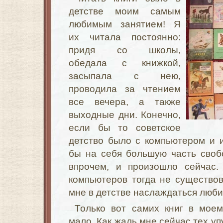
детстве моим самым
любимым занятием! Я
их читала постоянно:
придя со школы,
обедала с книжкой,
засыпала с нею,
проводила за чтением
все вечера, а также
выходные дни. Конечно,
если бы то советское
детство было с компьютером и 
бы на себя большую часть свобо
впрочем, и произошло сейчас.
компьютеров тогда не существо
мне в детстве наслаждаться люб
Только вот самих книг в мое
мало. Как жаль мне сейчас тех у