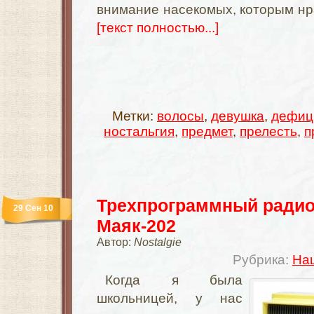
внимание насекомых, которым нра
[текст полностью...]
Метки:
волосы
,
девушка
,
дефиц
ностальгия
,
предмет
,
прелесть
,
п
Трехпрограммный ради
29 Сен 10
Маяк-202
Автор:
Nostalgie
Рубрика:
На
Когда я была
школьницей, у нас