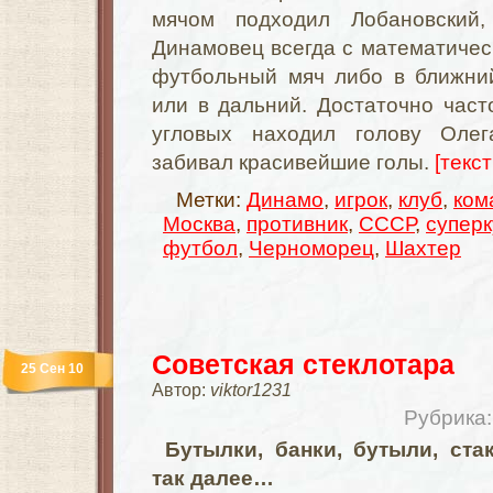
мячом подходил
Лобановский
,
Динамовец всегда с математичес
футбольный мяч либо в ближний
или в дальний. Достаточно част
угловых находил голову Ол
забивал красивейшие голы.
[текст
Метки:
Динамо
,
игрок
,
клуб
,
ком
Москва
,
противник
,
СССР
,
суперк
футбол
,
Черноморец
,
Шахтер
Советская стеклотара
25 Сен 10
Автор:
viktor1231
Рубрика
Бутылки, банки, бутыли, ста
так далее…