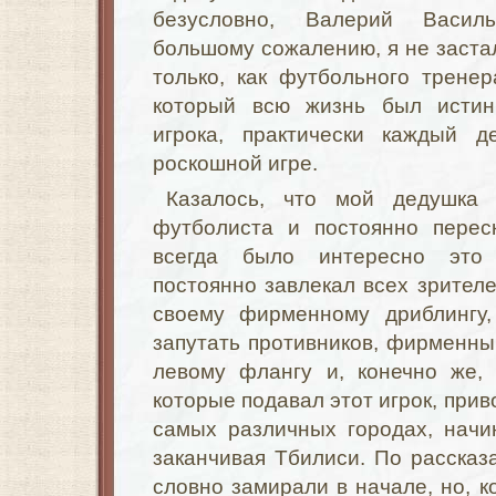
безусловно, Валерий Васи
большому сожалению, я не застал 
только, как футбольного трене
который всю жизнь был истин
игрока, практически каждый д
роскошной игре.
Казалось, что мой дедушка
футболиста и постоянно перес
всегда было интересно эт
постоянно завлекал всех зрителе
своему фирменному дриблингу,
запутать противников, фирменн
левому флангу и, конечно же, 
которые подавал этот игрок, прив
самых различных городах, начи
заканчивая Тбилиси. По рассказ
словно замирали в начале, но, к