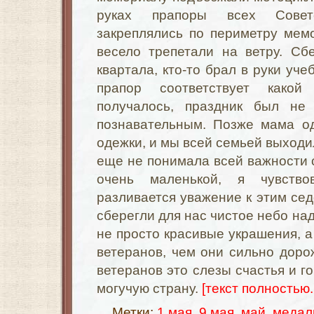
руках прапоры всех Совет
закреплялись по периметру мем
весело трепетали на ветру. Сб
квартала, кто-то брал в руки уче
прапор соответствует какой
получалось, праздник был не
познавательным. Позже мама о
одежки, и мы всей семьей выходил
еще не понимала всей важности с
очень маленькой, я чувство
разливается уважение к этим се
сберегли для нас чистое небо над
не просто красивые украшения, а
ветеранов, чем они сильно дорож
ветеранов это слезы счастья и г
могучую страну.
[текст полностью..
Метки:
1 мая
,
9 мая
,
май
,
медал