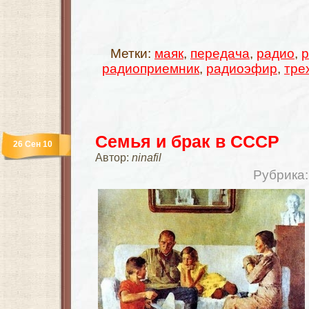
Метки:
маяк
,
передача
,
радио
,
р
радиоприемник
,
радиоэфир
,
тре
Семья и брак в СССР
26 Сен 10
Автор:
ninafil
Рубрика