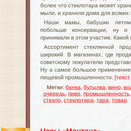
более что стеклотара может хран
мыли, и хранили дома для всяких
Наши мамы, бабушки летом 
побольше консервации, ну и
принимали в этом участие. Какой
Ассортимент стеклянной про
широкий. В магазинах, где прода
советскому покупателю предста
Ну а самое большое применение
пищевой промышленности.
[текст
Метки:
банка
,
бутылка
,
вино
,
во
очередь
,
пиво
,
промышленность
стекло
,
стеклотара
,
тара
,
товар