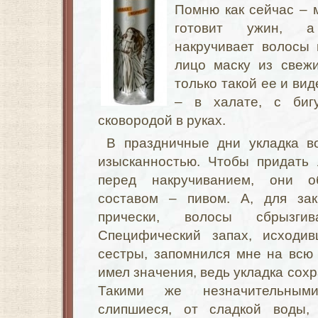
Помню как сейчас – 
готовит ужин, а
накручивает волосы 
лицо маску из свежи
только такой ее и вид
– в халате, с
биг
сковородой в руках.
В праздничные дни укладка в
изысканностью. Чтобы придать
перед накручиванием, они о
составом – пивом. А, для зак
прически, волосы сбрызги
Специфический запах, исход
сестры, запомнился мне на всю
имел значения, ведь укладка сохр
Такими же незначительным
слипшиеся, от сладкой воды