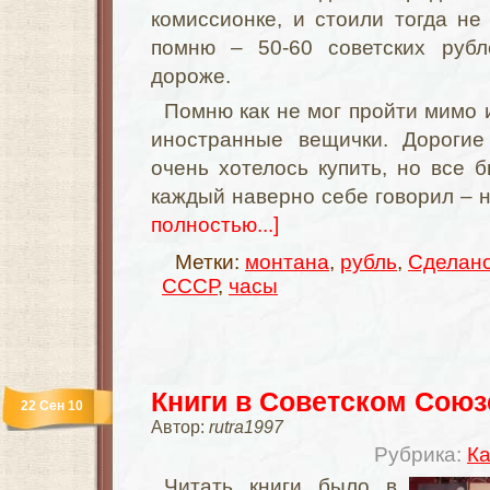
комиссионке, и стоили тогда н
помню – 50-60 советских рубл
дороже.
Помню как не мог пройти мимо 
иностранные вещички. Дорогие
очень хотелось купить, но все б
каждый наверно себе говорил – 
полностью...]
Метки:
монтана
,
рубль
,
Сделано
СССР
,
часы
Книги в Советском Союз
22 Сен 10
Автор:
rutra1997
Рубрика:
Ка
Читать книги было в