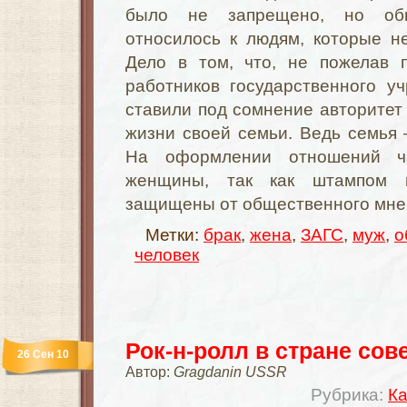
было не запрещено, но об
относилось к людям, которые н
Дело в том, что, не пожелав 
работников государственного у
ставили под сомнение авторитет 
жизни своей семьи. Ведь семья
На оформлении отношений ч
женщины, так как штампом 
защищены от общественного мне
Метки:
брак
,
жена
,
ЗАГС
,
муж
,
о
человек
Рок-н-ролл в стране сов
26 Сен 10
Автор:
Gragdanin USSR
Рубрика:
Ка